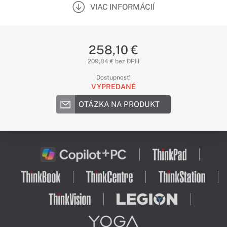
VIAC INFORMÁCIÍ
258,10 €
209,84 € bez DPH
Dostupnosť:
VYPREDANÉ
OTÁZKA NA PRODUKT