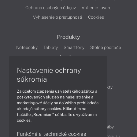
Ochrana osobných údajov
Vrátenie tovaru
Vyhlásenie o prístupnosti
Cookies
Produkty
Notebooky
Tablety
Smartfóny
Stolné počítače
Monitory
Nastavenie ochrany
Články
súkromia
Obchodné informácie
Novinky
Produkty
Za účelom zlepšenia užívateľského zážitku a
Technológie
Videá
poskytovaných služieb na našej stránke a
marketingové účely sa do Vášho prehliadača
ukladajú súbory cookies. Kliknutím na
tlačidlo „Rozumiem“ súhlasíte s využívaním
Obsah
cookies.
Ako nakupovať
Možnosti doručenia a platby
Funkčné a technické cookies
Podpora a servis
Servisné služby
Cenník servisu