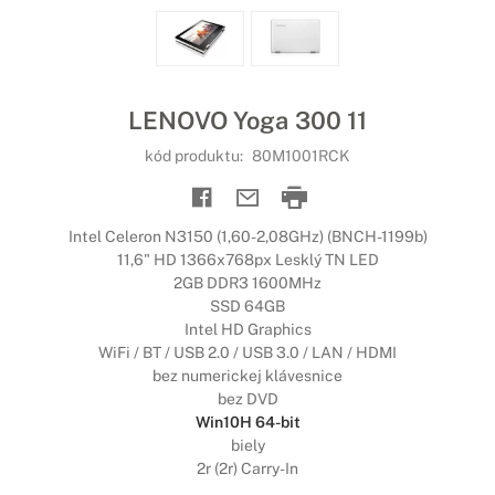
LENOVO Yoga 300 11
kód produktu:
80M1001RCK
Intel Celeron N3150 (1,60-2,08GHz) (BNCH-1199b)
11,6" HD 1366x768px Lesklý TN LED
2GB DDR3 1600MHz
SSD 64GB
Intel HD Graphics
WiFi / BT / USB 2.0 / USB 3.0 / LAN / HDMI
bez numerickej klávesnice
bez DVD
Win10H 64-bit
biely
2r (2r) Carry-In