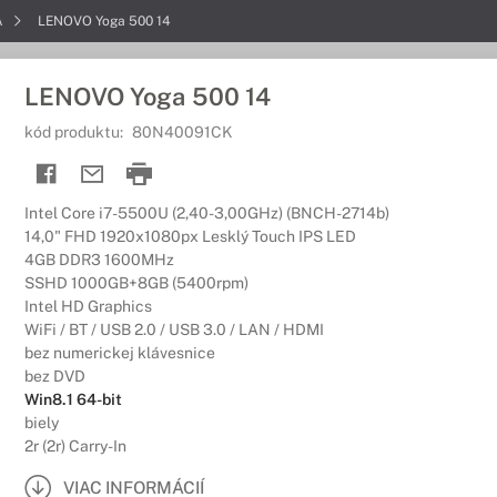
A
LENOVO Yoga 500 14
LENOVO Yoga 500 14
kód produktu:
80N40091CK
Intel Core i7-5500U (2,40-3,00GHz) (BNCH-2714b)
14,0" FHD 1920x1080px Lesklý Touch IPS LED
4GB DDR3 1600MHz
SSHD 1000GB+8GB (5400rpm)
Intel HD Graphics
WiFi / BT / USB 2.0 / USB 3.0 / LAN / HDMI
bez numerickej klávesnice
bez DVD
Win8.1 64-bit
biely
2r (2r) Carry-In
VIAC INFORMÁCIÍ