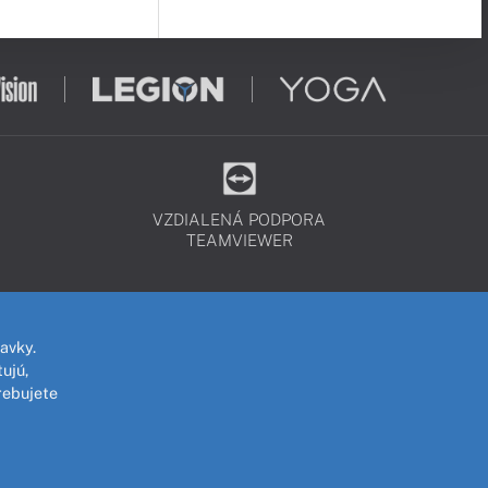
VZDIALENÁ PODPORA
TEAMVIEWER
avky.
ujú,
rebujete