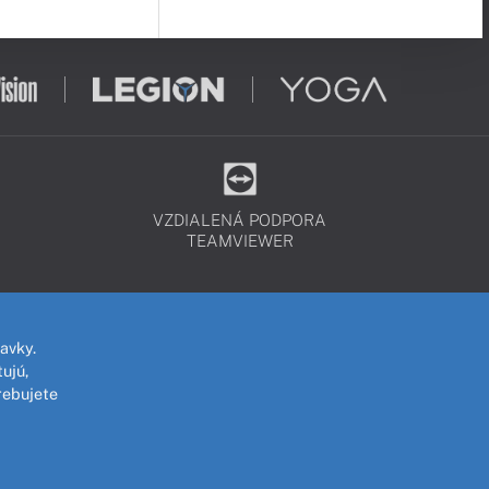
VZDIALENÁ PODPORA
TEAMVIEWER
avky.
ujú,
rebujete