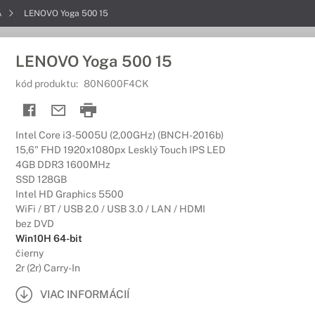
A
LENOVO Yoga 500 15
LENOVO Yoga 500 15
kód produktu:
80N600F4CK
Intel Core i3-5005U (2,00GHz) (BNCH-2016b)
15,6" FHD 1920x1080px Lesklý Touch IPS LED
4GB DDR3 1600MHz
SSD 128GB
Intel HD Graphics 5500
WiFi / BT / USB 2.0 / USB 3.0 / LAN / HDMI
bez DVD
Win10H 64-bit
čierny
2r (2r) Carry-In
VIAC INFORMÁCIÍ