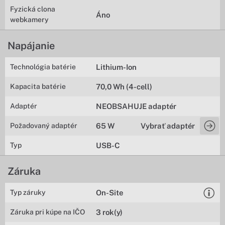
Fyzická clona
Áno
webkamery
Napájanie
Technológia batérie
Lithium-Ion
Kapacita batérie
70,0 Wh (4-cell)
Adaptér
NEOBSAHUJE adaptér
Požadovaný adaptér
65 W
Vybrať adaptér
Typ
USB-C
Záruka
Typ záruky
On-Site
Záruka pri kúpe na IČO
3 rok(y)