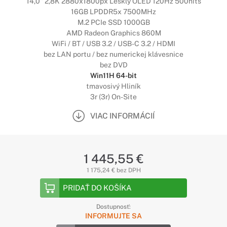
14,0" 2,8K 2880x1800px Lesklý OLED 120Hz 500nits
16GB LPDDR5x 7500MHz
M.2 PCIe SSD 1000GB
AMD Radeon Graphics 860M
WiFi / BT / USB 3.2 / USB-C 3.2 / HDMI
bez LAN portu / bez numerickej klávesnice
bez DVD
Win11H 64-bit
tmavosivý Hliník
3r (3r) On-Site
VIAC INFORMÁCIÍ
1 445,55 €
1 175,24 € bez DPH
PRIDAŤ DO KOŠÍKA
Dostupnosť:
INFORMUJTE SA