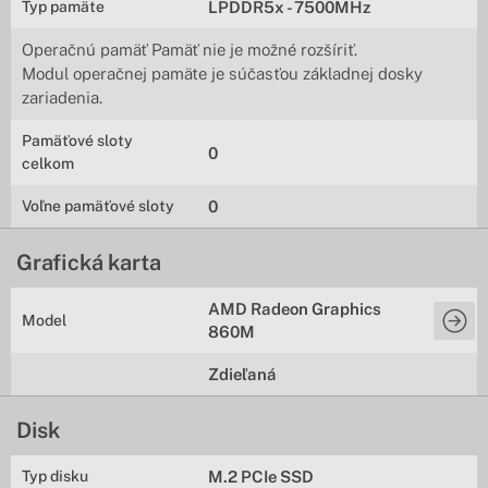
Typ pamäte
LPDDR5x - 7500MHz
Operačnú pamäť Pamäť nie je možné rozšíriť.
Modul operačnej pamäte je súčasťou základnej dosky
zariadenia.
Pamäťové sloty
0
celkom
Voľne pamäťové sloty
0
Grafická karta
AMD Radeon Graphics
Model
860M
Zdieľaná
Disk
Typ disku
M.2 PCIe SSD