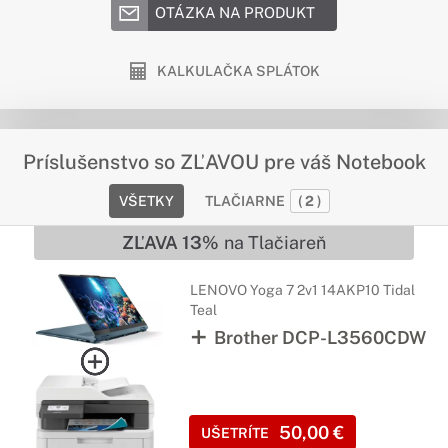
OTÁZKA NA PRODUKT
KALKULAČKA SPLÁTOK
Príslušenstvo so ZĽAVOU pre váš Notebook
VŠETKY
TLAČIARNE
(
2
)
ZĽAVA 13%
na Tlačiareň
LENOVO Yoga 7 2v1 14AKP10 Tidal
Teal
Brother DCP-L3560CDW
50,00 €
UŠETRÍTE