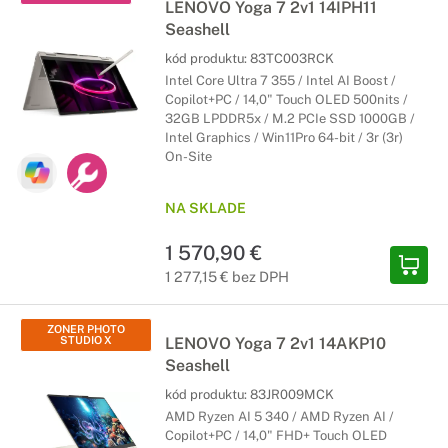
LENOVO Yoga 7 2v1 14IPH11
Seashell
kód produktu:
83TC003RCK
Intel Core Ultra 7 355 / Intel AI Boost /
Copilot+PC / 14,0" Touch OLED 500nits /
32GB LPDDR5x / M.2 PCIe SSD 1000GB /
Intel Graphics / Win11Pro 64-bit / 3r (3r)
On-Site
NA SKLADE
1 570,90 €
1 277,15 € bez DPH
ZONER PHOTO
STUDIO X
LENOVO Yoga 7 2v1 14AKP10
Seashell
kód produktu:
83JR009MCK
AMD Ryzen AI 5 340 / AMD Ryzen AI /
Copilot+PC / 14,0" FHD+ Touch OLED