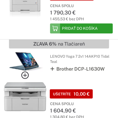
CENA SPOLU
1 790,30 €
1 455,53 € bez DPH
PRIDAŤ DO KOŠÍKA
ZĽAVA 6%
na Tlačiareň
LENOVO Yoga 7 2v1 14AKP10 Tidal
Teal
Brother DCP-L1630W
10,00 €
UŠETRÍTE
CENA SPOLU
1 604,90 €
1 304,80 € bez DPH