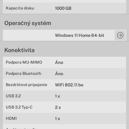
Kapacita disku
1000 GB
Operačný systém
Windows 11 Home 64-bit
Konektivita
Podpora MU-MIMO
Áno
Podpora Bluetooth
Áno
Bezdrôtové pripojenie
WiFi 802.11 be
USB 3.2
1 x
USB 3.2 Typ-C
2 x
HDMI
1 x