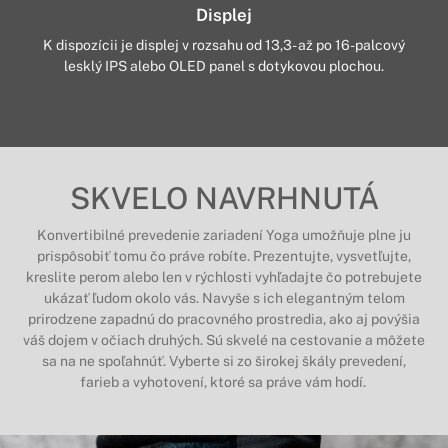
Displej
K dispozícii je displej v rozsahu od 13,3- až po 16-palcový
lesklý IPS alebo OLED panel s dotykovou plochou.
SKVELO NAVRHNUTÁ
Konvertibilné prevedenie zariadení Yoga umožňuje plne ju
prispôsobiť tomu čo práve robíte. Prezentujte, vysvetľujte,
kreslite perom alebo len v rýchlosti vyhľadajte čo potrebujete
ukázať ľudom okolo vás. Navyše s ich elegantným telom
prirodzene zapadnú do pracovného prostredia, ako aj povýšia
váš dojem v očiach druhých. Sú skvelé na cestovanie a môžete
sa na ne spoľahnúť. Vyberte si zo širokej škály prevedení,
farieb a vyhotovení, ktoré sa práve vám hodí.