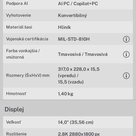
Podpora AI
AI PC / Copilot+PC
Vyhotovenie
Konvertibilný
Materiál šasi
Hliník
Vojenská certifikácia
MIL-STD-810H
Farba vonkajšia /
Tmavosivá / Tmavosivá
vnútorná
317,0 x 228,0 x 15,5
Rozmery (ŠxHxV) mm
(vpredu) /
15,5 (vzadu)
Hmotnosť
1,40 kg
Displej
Veľkosť
14,0" (35,56 cm)
Rozlíšenie
2,8K 2880x1800 px