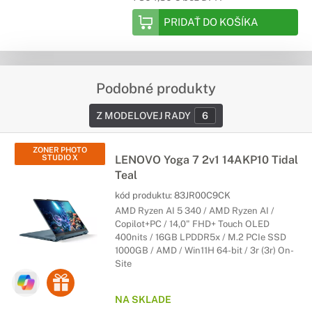
PRIDAŤ DO KOŠÍKA
Podobné produkty
Z MODELOVEJ RADY
6
ZONER PHOTO
STUDIO X
LENOVO Yoga 7 2v1 14AKP10 Tidal
Teal
kód produktu:
83JR00C9CK
AMD Ryzen AI 5 340 / AMD Ryzen AI /
Copilot+PC / 14,0" FHD+ Touch OLED
400nits / 16GB LPDDR5x / M.2 PCIe SSD
1000GB / AMD / Win11H 64-bit / 3r (3r) On-
Site
NA SKLADE