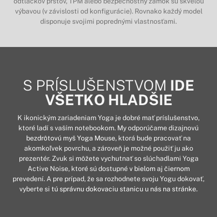
odtlačkov prstov, TPM alebo bezpečnostný zámok sú skvelou
výbavou (v závislosti od konfigurácie). Rovnako každý model
disponuje svojimi poprednými vlastnosťami.
S PRÍSLUŠENSTVOM
IDE
VŠETKO HLADŠIE
K ikonickým zariadeniam Yoga je dobré mať príslušenstvo,
ktoré ladí s vaším notebookom. My odporúčame dizajnovú
bezdrôtovú myš Yoga Mouse
, ktorá bude pracovať na
akomkoľvek povrchu, a zároveň je možné použiť ju ako
prezentér. Zvuk si môžete vychutnať so slúchadlami Yoga
Active Noise, ktoré sú dostupné
v bielom
aj
čiernom
prevedení. A pre prípad, že sa rozhodnete svoju Yogu dokovať,
vyberte si
tú správnu dokovaciu stanicu u nás na stránke.