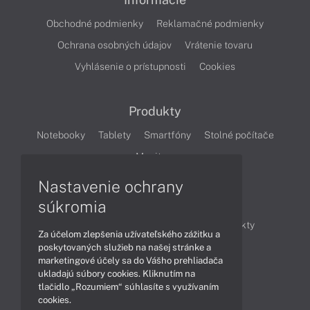
Obchodné podmienky
Reklamačné podmienky
Ochrana osobných údajov
Vrátenie tovaru
Vyhlásenie o prístupnosti
Cookies
Produkty
Notebooky
Tablety
Smartfóny
Stolné počítače
Monitory
Nastavenie ochrany
Články
súkromia
Obchodné informácie
Novinky
Produkty
Za účelom zlepšenia užívateľského zážitku a
Technológie
Videá
poskytovaných služieb na našej stránke a
marketingové účely sa do Vášho prehliadača
ukladajú súbory cookies. Kliknutím na
tlačidlo „Rozumiem“ súhlasíte s využívaním
Obsah
cookies.