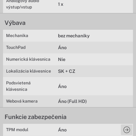
Analógový audio
1 x
výstup/vstup
Výbava
Mechanika
bez mechaniky
TouchPad
Áno
Numerická klávesnica
Nie
Lokalizácia klávesnice
SK + CZ
Podsvietená
Áno
klávesnica
Webová kamera
Áno (Full HD)
Funkcie zabezpečenia
TPM modul
Áno