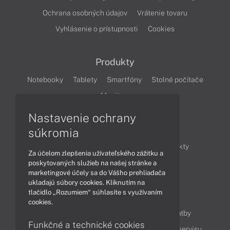
Ochrana osobných údajov
Vrátenie tovaru
Vyhlásenie o prístupnosti
Cookies
Produkty
Notebooky
Tablety
Smartfóny
Stolné počítače
Monitory
Nastavenie ochrany
Články
súkromia
Obchodné informácie
Novinky
Produkty
Za účelom zlepšenia užívateľského zážitku a
Technológie
Videá
poskytovaných služieb na našej stránke a
marketingové účely sa do Vášho prehliadača
ukladajú súbory cookies. Kliknutím na
tlačidlo „Rozumiem“ súhlasíte s využívaním
Obsah
cookies.
Ako nakupovať
Možnosti doručenia a platby
Funkčné a technické cookies
Podpora a servis
Servisné služby
Cenník servisu