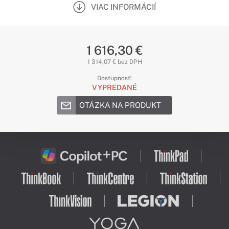
VIAC INFORMÁCIÍ
1 616,30 €
1 314,07 € bez DPH
Dostupnosť:
VYPREDANÉ
OTÁZKA NA PRODUKT