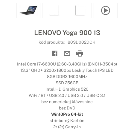
LENOVO Yoga 900 13
kód produktu:
80SD002DCK
Intel Core i7-6600U (2,60-3,40GHz) (BNCH-3504b)
13,3" QHD+ 3200x1800px Lesklý Touch IPS LED
8GB DDR3 1600MHz
SSD 256GB
Intel HD Graphics 520
WiFi / BT / USB 2.0 / USB 3.0 / USB-C 3.1
bez numerickej klávesnice
bez DVD
Win10Pro 64-bit
strieborný Karbón
2r (2r) Carry-In