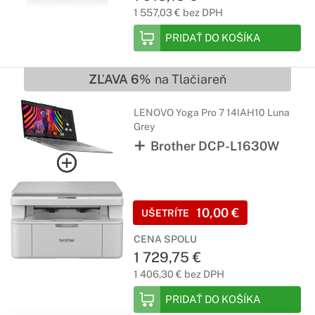
1 557,03 € bez DPH
PRIDAŤ DO KOŠÍKA
ZĽAVA 6%
na Tlačiareň
LENOVO Yoga Pro 7 14IAH10 Luna
Grey
Brother DCP-L1630W
10,00 €
UŠETRÍTE
CENA SPOLU
1 729,75 €
1 406,30 € bez DPH
PRIDAŤ DO KOŠÍKA