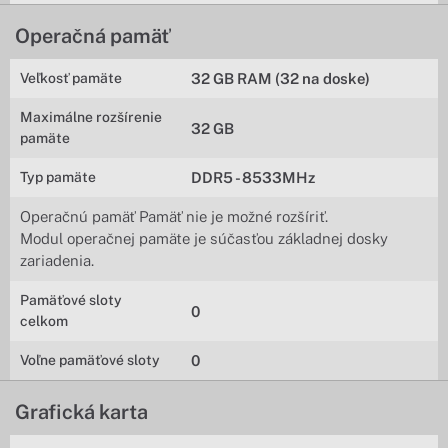
Operačná pamäť
Veľkosť pamäte
32 GB RAM (32 na doske)
Maximálne rozšírenie
32 GB
pamäte
Typ pamäte
DDR5 - 8533MHz
Operačnú pamäť Pamäť nie je možné rozšíriť.
Modul operačnej pamäte je súčasťou základnej dosky
zariadenia.
Pamäťové sloty
0
celkom
Voľne pamäťové sloty
0
Grafická karta