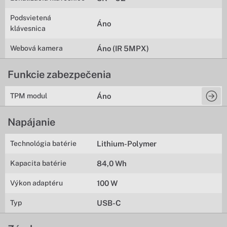
Podsvietená
Áno
klávesnica
Webová kamera
Áno (IR 5MPX)
Funkcie zabezpečenia
TPM modul
Áno
Napájanie
Technológia batérie
Lithium-Polymer
Kapacita batérie
84,0 Wh
Výkon adaptéru
100 W
Typ
USB-C