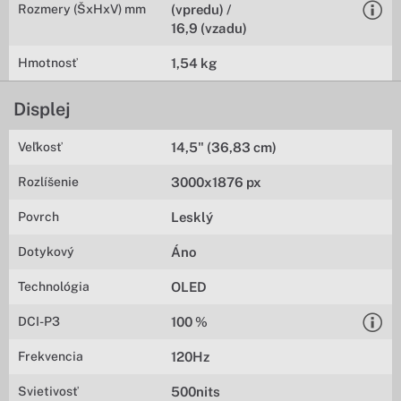
Rozmery (ŠxHxV) mm
(vpredu) /
16,9 (vzadu)
Hmotnosť
1,54 kg
Displej
Veľkosť
14,5" (36,83 cm)
Rozlíšenie
3000x1876 px
Povrch
Lesklý
Dotykový
Áno
Technológia
OLED
DCI-P3
100 %
Frekvencia
120Hz
Svietivosť
500nits