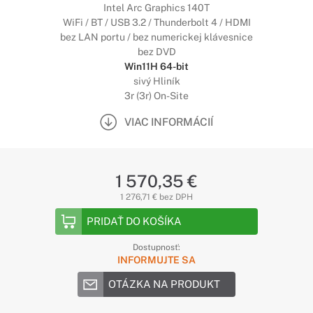
Intel Arc Graphics 140T
WiFi / BT / USB 3.2 / Thunderbolt 4 / HDMI
bez LAN portu / bez numerickej klávesnice
bez DVD
Win11H 64-bit
sivý Hliník
3r (3r) On-Site
VIAC INFORMÁCIÍ
1 570,35 €
1 276,71 € bez DPH
PRIDAŤ DO KOŠÍKA
Dostupnosť:
INFORMUJTE SA
OTÁZKA NA PRODUKT