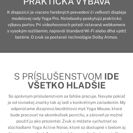
PRAKTICKÁ VÝBAVA
K dispozícii je viacero farebných prevedení či veľkostí displeja
modelovej rady Yoga Pro. Notebooky poskytujú praktickú
výbavu portov. Pri videohovoroch poteší vstavaná webkamera
s vysokým rozlíšením, najnovší štandard Wi-Fi alebo dlhá výdrž
batérie. O zvuk sa postarali technológie Dolby Atmos.
S PRÍSLUŠENSTVOM
IDE
VŠETKO HLADŠIE
So správnym príslušenstvom sa ľahšie pracuje. Navyše pokiaľ
je od rovnakej značky tak aj ladí s konkrétnym zariadením. My
odporúčame dizajnovú
bezdrôtovú myš Yoga Mouse
, ktorá
bude pracovať na akomkoľvek povrchu, a zároveň je možné
použiť ju ako prezentér. Zvuk si môžete vychutnať so
slúchadlami Yoga Active Noise, ktoré sú dostupné
v bielom
aj