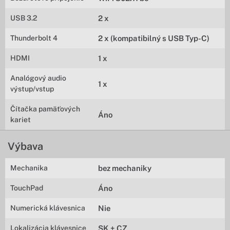
USB 3.2
2 x
Thunderbolt 4
2 x (kompatibilný s USB Typ-C)
HDMI
1 x
Analógový audio
1 x
výstup/vstup
Čítačka pamäťových
Áno
kariet
Výbava
Mechanika
bez mechaniky
TouchPad
Áno
Numerická klávesnica
Nie
Lokalizácia klávesnice
SK + CZ