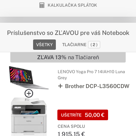
KALKULAČKA SPLÁTOK
Príslušenstvo so ZĽAVOU pre váš Notebook
VŠETKY
TLAČIARNE
(
2
)
ZĽAVA 13%
na Tlačiareň
LENOVO Yoga Pro 7 14IAH10 Luna
Grey
Brother DCP-L3560CDW
50,00 €
UŠETRÍTE
CENA SPOLU
1 915,15 €