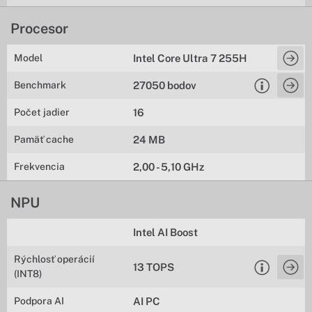
Procesor
Model
Intel Core Ultra 7 255H
Benchmark
27050 bodov
Počet jadier
16
Pamäť cache
24 MB
Frekvencia
2,00 - 5,10 GHz
NPU
Intel AI Boost
Rýchlosť operácií
13 TOPS
(INT8)
Podpora AI
AI PC