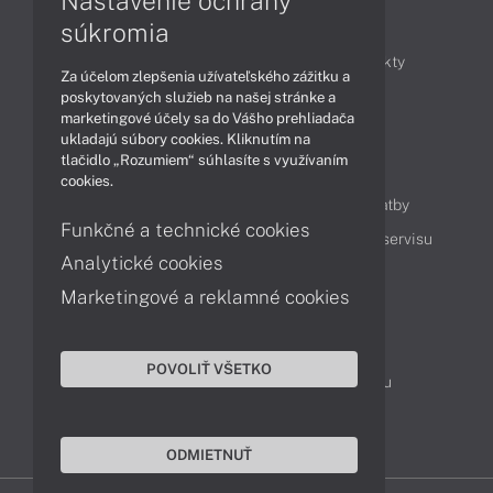
Nastavenie ochrany
Články
súkromia
Obchodné informácie
Novinky
Produkty
Za účelom zlepšenia užívateľského zážitku a
Technológie
Videá
poskytovaných služieb na našej stránke a
marketingové účely sa do Vášho prehliadača
ukladajú súbory cookies. Kliknutím na
tlačidlo „Rozumiem“ súhlasíte s využívaním
Obsah
cookies.
Ako nakupovať
Možnosti doručenia a platby
Funkčné a technické cookies
Podpora a servis
Servisné služby
Cenník servisu
Analytické cookies
Marketingové a reklamné cookies
Kontakty
043 4224 771
Obchodné oddelenie
POVOLIŤ VŠETKO
Servisné oddelenie
Reklamácia tovaru
TeamViewer (vzdialená podpora)
ODMIETNUŤ