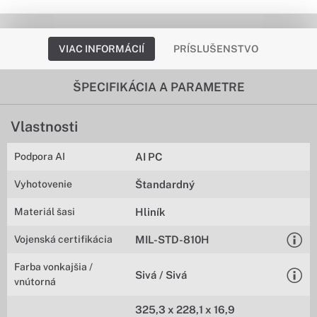
VIAC INFORMÁCIÍ
PRÍSLUŠENSTVO
ŠPECIFIKÁCIA A PARAMETRE
Vlastnosti
Podpora AI
AI PC
Vyhotovenie
Štandardný
Materiál šasi
Hliník
Vojenská certifikácia
MIL-STD-810H
Farba vonkajšia /
Sivá / Sivá
vnútorná
325,3 x 228,1 x 16,9