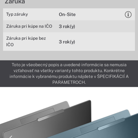
Záruka
Typ záruky
On-Site
Záruka pri kúpe na IČO
3 rok(y)
Záruka pri kúpe bez
3 rok(y)
IČO
Toto je všeobecný popis a uvedené informácie sa nemusia
vzťahovať na všetky varianty tohto produktu. Konkrétne
informácie k vybranému produktu nájdete v ŠPECIFIKÁCIÍ A
PARAMETROCH.