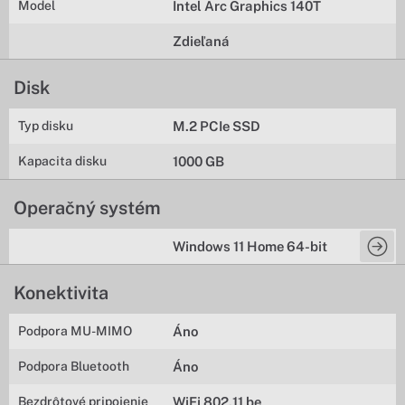
Model
Intel Arc Graphics 140T
Zdieľaná
Disk
Typ disku
M.2 PCIe SSD
Kapacita disku
1000 GB
Operačný systém
Windows 11 Home 64-bit
Konektivita
Podpora MU-MIMO
Áno
Podpora Bluetooth
Áno
Bezdrôtové pripojenie
WiFi 802.11 be