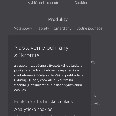
Vyhlásenie o prístupnosti
Cookies
Produkty
Notebooky
Tablety
Smartfóny
Stolné počítače
Monitory
Nastavenie ochrany
Články
súkromia
Obchodné informácie
Novinky
Produkty
Za účelom zlepšenia užívateľského zážitku a
Technológie
Videá
poskytovaných služieb na našej stránke a
marketingové účely sa do Vášho prehliadača
ukladajú súbory cookies. Kliknutím na
tlačidlo „Rozumiem“ súhlasíte s využívaním
Obsah
cookies.
Ako nakupovať
Možnosti doručenia a platby
Funkčné a technické cookies
Podpora a servis
Servisné služby
Cenník servisu
Analytické cookies