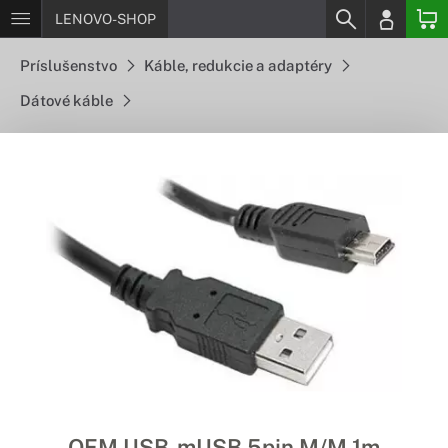
LENOVO-SHOP
Príslušenstvo
Káble, redukcie a adaptéry
Dátové káble
OEM USB-mUSB 5pin M/M 1m