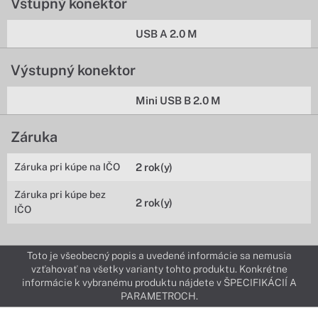
Vstupný konektor
USB A 2.0 M
Výstupný konektor
Mini USB B 2.0 M
Záruka
Záruka pri kúpe na IČO
2 rok(y)
Záruka pri kúpe bez
2 rok(y)
IČO
Toto je všeobecný popis a uvedené informácie sa nemusia
vzťahovať na všetky varianty tohto produktu. Konkrétne
informácie k vybranému produktu nájdete v ŠPECIFIKÁCIÍ A
PARAMETROCH.