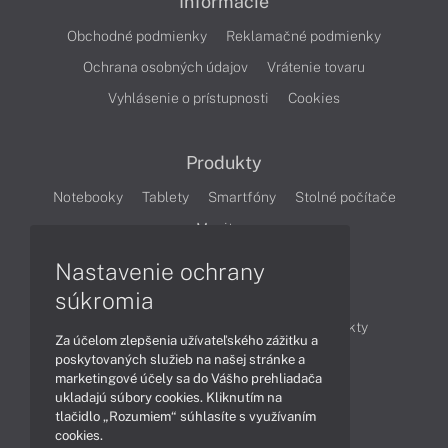
Informácie
Obchodné podmienky
Reklamačné podmienky
Ochrana osobných údajov
Vrátenie tovaru
Vyhlásenie o prístupnosti
Cookies
Produkty
Notebooky
Tablety
Smartfóny
Stolné počítače
Monitory
Nastavenie ochrany
Články
súkromia
Obchodné informácie
Novinky
Produkty
Za účelom zlepšenia užívateľského zážitku a
Technológie
Videá
poskytovaných služieb na našej stránke a
marketingové účely sa do Vášho prehliadača
ukladajú súbory cookies. Kliknutím na
tlačidlo „Rozumiem“ súhlasíte s využívaním
Obsah
cookies.