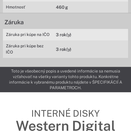
Hmotnosť
460 g
Záruka
Záruka pri kúpe na IČO
3 rok(y)
Záruka pri kúpe bez
3 rok(y)
IČO
Toto je všeobecný popis a uvedené informácie sa nemusia
vzťahovať na všetky varianty tohto produktu. Konkrétne
informácie k vybranému produktu nájdete v ŠPECIFIKÁCIÍ A
PARAMETROCH.
INTERNÉ DISKY
Western Digital