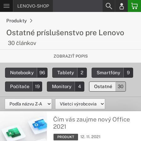
LENOVO-SHOP
Produkty
Ostatné príslušenstvo pre Lenovo
30 článkov
Všetko, čo chceš
ZOBRAZIŤ POPIS
vedieť o príslušenstve pre produkty
Notebooky
96
Tablety
2
Smartfóny
9
Lenovo
Základné informácie o príslušenstve LOGITECH,
Počítače
19
Monitory
4
Ostatné
30
CASELOGIC, BELKIN, DICOTA, CRUMPLER, KINGSTON,
WESTERN DIGITAL atď. všeobecný prehľad o príslušenstve.
Čím vás zaujme nový Office
2021
12. 11. 2021
PRODUKT