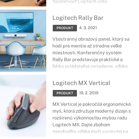
Spoločnosť Logitech úzko
spolupracuje s partnermi
poskytujúcimi softvér a hardvér na
Logitech Rally Bar
vytváranie kompatibilných
4. 3. 2021
videokonferenčných riešení, vďaka
PRODUKT
čomu poskytuje výnimočné,
Všestranný obrazový panel, ktorý sa
vzájomne spolupracujúce riešenia,
hodí pre menšie až stredne veľké
ktoré sa ľahko používajú a ľahko
miestnosti. Konferenčný systém
implementujú.
Rally Bar predstavuje praktické a
ľahko ovládateľné zariadenie, vďaka
ktorému môžete viesť dlhé
videokonferencie bez najmenších
Logitech MX Vertical
problémov.
19. 2. 2019
PRODUKT
MX Vertical je pokročilá ergonomická
myš, ktorá združuje moderný dizajn s
rozšírenú výkonnosťou myšou radu
Logitech MX. Dajte zbohom
nepohodliu
vďaka myši vyvinutej na
zníženie zaťaženia svalov, zníženie