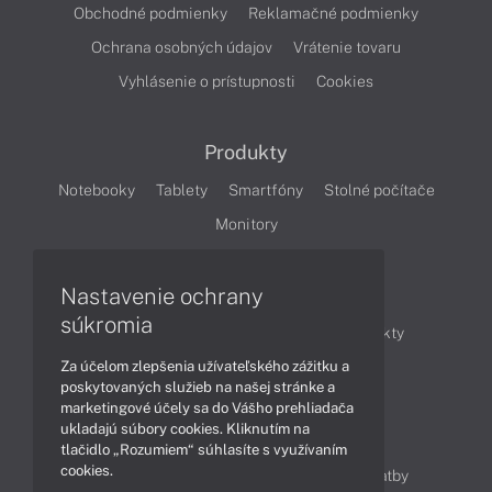
Obchodné podmienky
Reklamačné podmienky
Ochrana osobných údajov
Vrátenie tovaru
Vyhlásenie o prístupnosti
Cookies
Produkty
Notebooky
Tablety
Smartfóny
Stolné počítače
Monitory
Nastavenie ochrany
Články
súkromia
Obchodné informácie
Novinky
Produkty
Za účelom zlepšenia užívateľského zážitku a
Technológie
Videá
poskytovaných služieb na našej stránke a
marketingové účely sa do Vášho prehliadača
ukladajú súbory cookies. Kliknutím na
Obsah
tlačidlo „Rozumiem“ súhlasíte s využívaním
cookies.
Ako nakupovať
Možnosti doručenia a platby