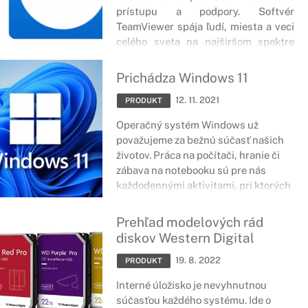
prístupu a podpory. Softvér
TeamViewer spája ľudí, miesta a veci
celého sveta na najširšom spektre
platforiem a technológií.
Prichádza Windows 11
12. 11. 2021
PRODUKT
Operačný systém Windows už
považujeme za bežnú súčasť našich
životov. Práca na počítači, hranie či
zábava na notebooku sú pre nás
každodennými aktivitami, pri ktorých
už jeho použitie berieme automaticky.
Teraz však uzrel svetlo sveta
Prehľad modelových rád
operačný systém Windows 11.
diskov Western Digital
19. 8. 2022
PRODUKT
Interné úložisko je nevyhnutnou
súčasťou každého systému. Ide o