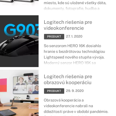
miesto, kde sú uložené všetky dáta,
dokumenty, fotografie, hudba a
mnoho ďalších súborov. Rovnako sa
na ňom nachádzajú aplikácie,
Logitech riešenia pre
programy či operačný systém. V
videokonferencie
prípade interných diskov svetového
27. 1. 2020
lídra v oblasti digitálnych úložných
PRODUKT
riešení - Western Digital, môžeme
So senzorom HERO 16K dosiahlo
jednoducho identifikovať funkcie
hranie s bezdrôtovou technológiou
jednotlivých modelových rád podľa
Lightspeed nového stupňa vývoja.
farby.
Moderný senzor HERO 16K sa
vyznačuje bezkonkurenčnou
výkonnosťou a najnižšou spotrebou
Logitech riešenia pre
vo svojej triede.
obrazovú kooperáciu
29. 9. 2020
PRODUKT
Obrazová kooperácia a
videokonferencie nabrali na
dôležitosti práve v období pandémie.