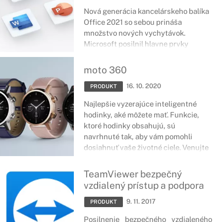
Nová generácia kancelárskeho balíka
Office 2021 so sebou prináša
množstvo nových vychytávok.
Microsoft posilnil hlavne prvky
využívané na vzájomnú spoluprácu,
komunikáciu či prácu na spoločných
moto 360
projektoch. Medzi okamžite viditeľné
16. 10. 2020
zmeny patria aj nové ikony či vzhľad
PRODUKT
niektorých záložiek.
Najlepšie vyzerajúce inteligentné
hodinky, aké môžete mať. Funkcie,
ktoré hodinky obsahujú, sú
navrhnuté tak, aby vám pomohli
dosiahnuť vaše životné ciele. Venujte
chvíľu času meditácií s aplikáciou
Calm alebo len skontrolujte svoj
TeamViewer bezpečný
príjem jedla a vody s pomocou
vzdialený prístup a podpora
aplikácie Lifesum. Uprednostnite
seba a svoje dušené a fyzické zdravie.
9. 11. 2017
PRODUKT
Posilnenie bezpečného vzdialeného