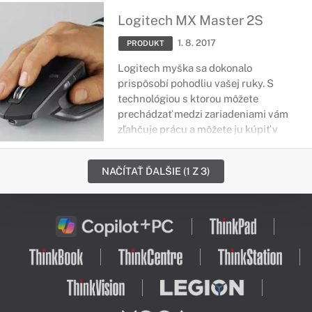
tlaku na zápästí a vylepšené polohe.
Logitech MX Master 2S
1. 8. 2017
PRODUKT
Logitech myška sa dokonalo
prispôsobí pohodliu vašej ruky. S
technológiou s ktorou môžete
prechádzať medzi zariadeniami vám
zľahčuje prácu a môžete ju kúpiť v
troch atraktívnych farbách.
NAČÍTAŤ ĎALŠIE (1 Z 3)