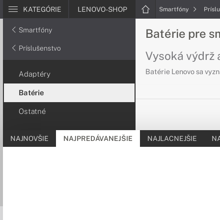
KATEGÓRIE
LENOVO-SHOP
Smartfóny
Prísl
Smartfóny
Batérie pre 
Príslušenstvo
Vysoká výdrž a
Batérie Lenovo sa vyzn
Adaptéry
Batérie
Ostatné
NAJNOVŠIE
NAJPREDÁVANEJŠIE
NAJLACNEJŠIE
N