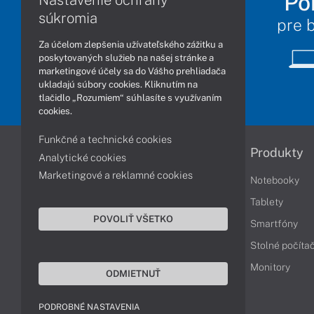
Po
Nastavenie ochrany
súkromia
pre 
Za účelom zlepšenia užívateľského zážitku a
poskytovaných služieb na našej stránke a
marketingové účely sa do Vášho prehliadača
ukladajú súbory cookies. Kliknutím na
tlačidlo „Rozumiem“ súhlasíte s využívaním
cookies.
Funkčné a technické cookies
Informácie
Produkty
Analytické cookies
Marketingové a reklamné cookies
Obchodné podmienky
Notebooky
Reklamačné podmienky
Tablety
POVOLIŤ VŠETKO
Ochrana osobných údajov
Smartfóny
Vrátenie tovaru
Stolné počíta
Vyhlásenie o prístupnosti
Monitory
ODMIETNUŤ
Cookies
PODROBNÉ NASTAVENIA