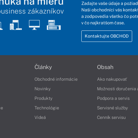
nuka na mieru
Zadajte vaše údaje a požiad
business zákazníkov
Naši obchodníci vás kontakt
a zodpovedia všetko čo pot
v čo najkratšom čase.
Kontaktujte OBCHOD
Články
Obsah
Obchodné informácie
Ako nakupovať
Novinky
Možnosti doručenia 
Produkty
Podpora a servis
če
Technológie
Servisné služby
Videá
Cenník servisu