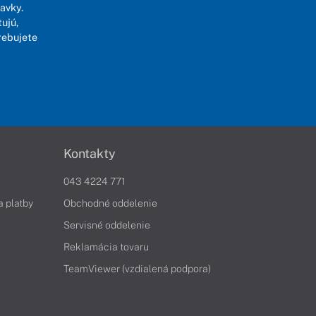
avky.
ujú,
rebujete
Kontakty
043 4224 771
a platby
Obchodné oddelenie
Servisné oddelenie
Reklamácia tovaru
TeamViewer (vzdialená podpora)