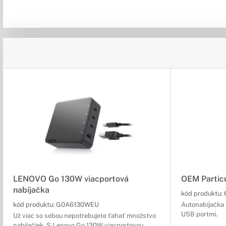
LENOVO Go 130W viacportová
OEM Particu
nabíjačka
kód produktu:
kód produktu:
G0A6130WEU
Autonabíjačka 
USB portmi.
Už viac so sebou nepotrebujete ťahať množstvo
nabíjačiek. S Lenovo Go 130W viacportovou