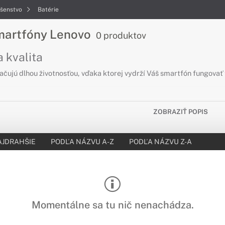
ušenstvo
Batérie
smartfóny Lenovo
0 produktov
 kvalita
ačujú dlhou životnosťou, vďaka ktorej vydrží Váš smartfón fungovať 
ZOBRAZIŤ POPIS
AJDRAHŠIE
PODĽA NÁZVU A-Z
PODĽA NÁZVU Z-A
Momentálne sa tu nič nenachádza.