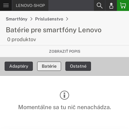
LENOVO-SHOP
Smartfóny
Príslušenstvo
Batérie pre smartfóny Lenovo
0 produktov
Vysoká výdrž a kvalita
ZOBRAZIŤ POPIS
Batérie Lenovo sa vyznačujú dlhou životnosťou, vďaka ktorej
Adaptéry
Batérie
Ostatné
vydrží Váš smartfón fungovať tak dlho ako potrebujete.
Momentálne sa tu nič nenachádza.