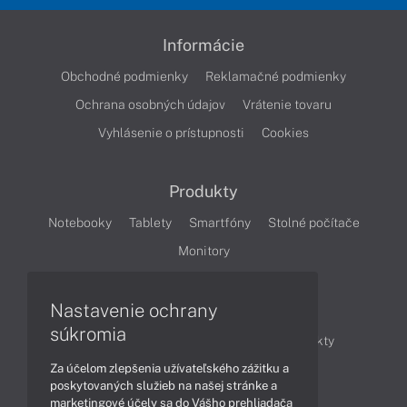
Informácie
Obchodné podmienky
Reklamačné podmienky
Ochrana osobných údajov
Vrátenie tovaru
Vyhlásenie o prístupnosti
Cookies
Produkty
Notebooky
Tablety
Smartfóny
Stolné počítače
Monitory
Nastavenie ochrany
Články
súkromia
Obchodné informácie
Novinky
Produkty
Za účelom zlepšenia užívateľského zážitku a
Technológie
Videá
poskytovaných služieb na našej stránke a
marketingové účely sa do Vášho prehliadača