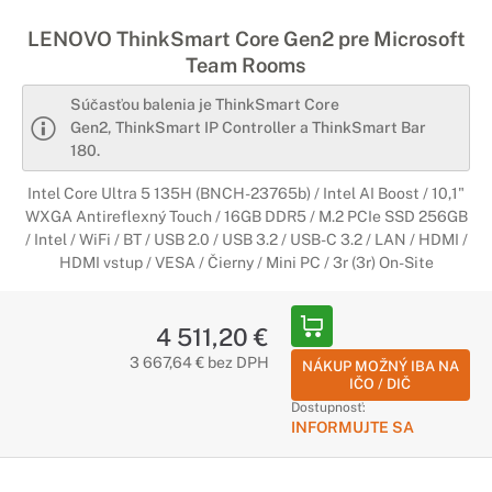
LENOVO ThinkSmart Core Gen2 pre Microsoft
Team Rooms
Súčasťou balenia je ThinkSmart Core
Gen2, ThinkSmart IP Controller a ThinkSmart Bar
180.
Intel Core Ultra 5 135H (BNCH-23765b) / Intel AI Boost / 10,1"
WXGA Antireflexný Touch / 16GB DDR5 / M.2 PCIe SSD 256GB
/ Intel / WiFi / BT / USB 2.0 / USB 3.2 / USB-C 3.2 / LAN / HDMI /
HDMI vstup / VESA / Čierny / Mini PC / 3r (3r) On-Site
4 511,20 €
3 667,64 € bez DPH
NÁKUP MOŽNÝ IBA NA
IČO / DIČ
Dostupnosť:
INFORMUJTE SA