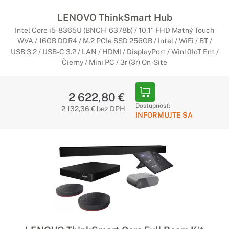
LENOVO ThinkSmart Hub
Intel Core i5-8365U (BNCH-6378b) / 10,1" FHD Matný Touch
WVA / 16GB DDR4 / M.2 PCIe SSD 256GB / Intel / WiFi / BT /
USB 3.2 / USB-C 3.2 / LAN / HDMI / DisplayPort / Win10IoT Ent /
Čierny / Mini PC / 3r (3r) On-Site
2 622,80 €
Dostupnosť:
2 132,36 € bez DPH
INFORMUJTE SA