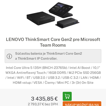
LENOVO ThinkSmart Core Gen2 pre Microsoft
Team Rooms
Súčasťou balenia je ThinkSmart Core Gen2
a ThinkSmart IP Controller.
Intel Core Ultra 5 135H (BNCH-23765b) / Intel AI Boost / 10,1"
WXGA Antireflexný Touch / 16GB DDR5 / M.2 PCIe SSD 256GB
/ Intel / WiFi / BT / USB 2.0 / USB 3.2 / USB-C 3.2 / LAN / HDMI /
HDMI vstup / VESA / Čierny / Mini PC / 3r (3r) On-Site
3 435,85 €
2 793,37 € bez DPH
NÁKUP MOŽNÝ IBA NA