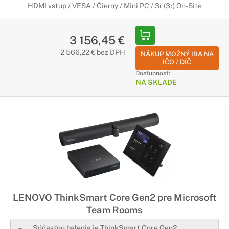
HDMI vstup / VESA / Čierny / Mini PC / 3r (3r) On-Site
3 156,45 €
2 566,22 € bez DPH
NÁKUP MOŽNÝ IBA NA
IČO / DIČ
Dostupnosť:
NA SKLADE
LENOVO ThinkSmart Core Gen2 pre Microsoft
Team Rooms
Súčasťou balenia je ThinkSmart Core Gen2,