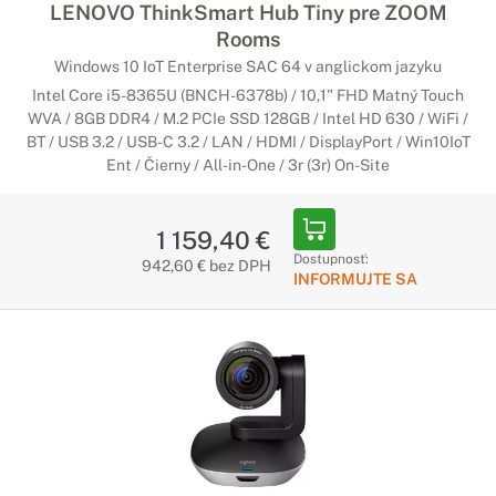
LENOVO ThinkSmart Hub Tiny pre ZOOM
Rooms
Windows 10 IoT Enterprise SAC 64 v anglickom jazyku
Intel Core i5-8365U (BNCH-6378b) / 10,1" FHD Matný Touch
WVA / 8GB DDR4 / M.2 PCIe SSD 128GB / Intel HD 630 / WiFi /
BT / USB 3.2 / USB-C 3.2 / LAN / HDMI / DisplayPort / Win10IoT
Ent / Čierny / All-in-One / 3r (3r) On-Site
1 159,40 €
Dostupnosť:
942,60 € bez DPH
INFORMUJTE SA