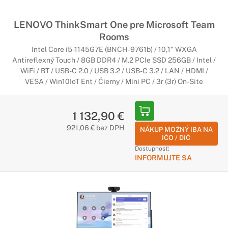
LENOVO ThinkSmart One pre Microsoft Team
Rooms
Intel Core i5-1145G7E (BNCH-9761b) / 10,1" WXGA
Antireflexný Touch / 8GB DDR4 / M.2 PCIe SSD 256GB / Intel /
WiFi / BT / USB-C 2.0 / USB 3.2 / USB-C 3.2 / LAN / HDMI /
VESA / Win10IoT Ent / Čierny / Mini PC / 3r (3r) On-Site
1 132,90 €
921,06 € bez DPH
NÁKUP MOŽNÝ IBA NA
IČO / DIČ
Dostupnosť:
INFORMUJTE SA