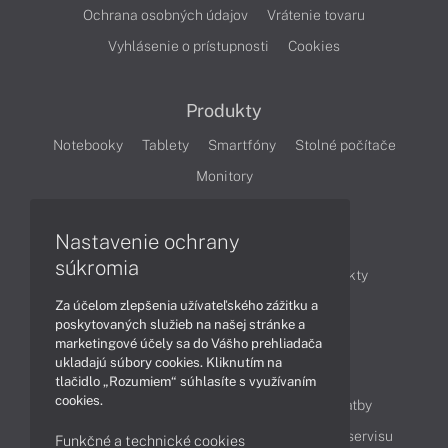
Ochrana osobných údajov
Vrátenie tovaru
Vyhlásenie o prístupnosti
Cookies
Produkty
Notebooky
Tablety
Smartfóny
Stolné počítače
Monitory
Nastavenie ochrany
Články
súkromia
Obchodné informácie
Novinky
Produkty
Za účelom zlepšenia užívateľského zážitku a
Technológie
Videá
poskytovaných služieb na našej stránke a
marketingové účely sa do Vášho prehliadača
ukladajú súbory cookies. Kliknutím na
Obsah
tlačidlo „Rozumiem“ súhlasíte s využívaním
cookies.
Ako nakupovať
Možnosti doručenia a platby
Podpora a servis
Servisné služby
Cenník servisu
Funkčné a technické cookies