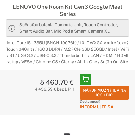
naprieč rôznymi platformami či veľkosťami miestností a
LENOVO One Room Kit Gen3 Google Meet
poskytnú bezpečie pre vaše súkromie a dáta.
Series
Reproduktory
Súčasťou balenia Compute Unit, Touch Controller,
Smart Audio Bar, Mic Pod a Smart Camera XL
Reproduktory a mikrofóny ako výbava do
Intel Core i5-1335U (BNCH-19076b) / 10,1" WXGA Antireflexný
konferenčných miestností
Touch 340nits / 16GB DDR4 / M.2 PCIe SSD 256GB / Intel / WiFi
Pri vedení meetingov a stretnutí je veľmi dôležitý zvuk. Či už
/ BT / USB 3.2 / USB-C 3.2 / Thunderbolt 4 / LAN / HDMI / HDMI
ste doma, v kancelárie, zasadacej miestnosti alebo online
vstup / VESA / Chrome OS / Čierny / All-in-One / 3r (3r) On-Site
vždy potrebujete, aby vás bolo dobre počuť a zároveň, aby
ostatní dobre počuli vás. Kvalitné audio s množstvom
inteligentných funkcií to zvládne na výbornú.
5 460,70 €
4 439,59 € bez DPH
NÁKUP MOŽNÝ IBA NA
Webkamery
IČO / DIČ
Dostupnosť:
Pre jednoduchšiu spoluprácu
INFORMUJTE SA
Kvalitné webkamery sú základom pre vedenie konferencií,
meetingov a rôznych stretnutí. Vybavte svoju kanceláriu,
zasadačku či priestor doma poriadnou webkamerou, ktorá
vám pomôže ľahšie komunikovať so svojím tímom či