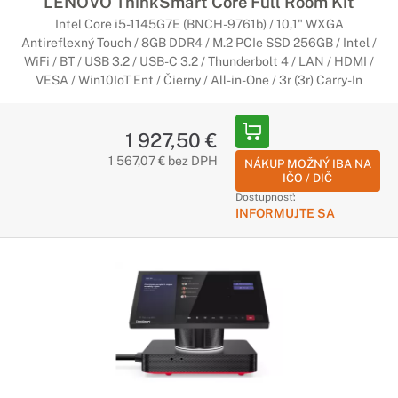
LENOVO ThinkSmart Core Full Room Kit
Intel Core i5-1145G7E (BNCH-9761b) / 10,1" WXGA
Antireflexný Touch / 8GB DDR4 / M.2 PCIe SSD 256GB / Intel /
WiFi / BT / USB 3.2 / USB-C 3.2 / Thunderbolt 4 / LAN / HDMI /
VESA / Win10IoT Ent / Čierny / All-in-One / 3r (3r) Carry-In
1 927,50 €
1 567,07 € bez DPH
NÁKUP MOŽNÝ IBA NA
IČO / DIČ
Dostupnosť:
INFORMUJTE SA