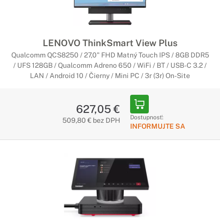
LENOVO ThinkSmart View Plus
Qualcomm QCS8250 / 27,0" FHD Matný Touch IPS / 8GB DDR5
/ UFS 128GB / Qualcomm Adreno 650 / WiFi / BT / USB-C 3.2 /
LAN / Android 10 / Čierny / Mini PC / 3r (3r) On-Site
627,05 €
Dostupnosť:
509,80 € bez DPH
INFORMUJTE SA