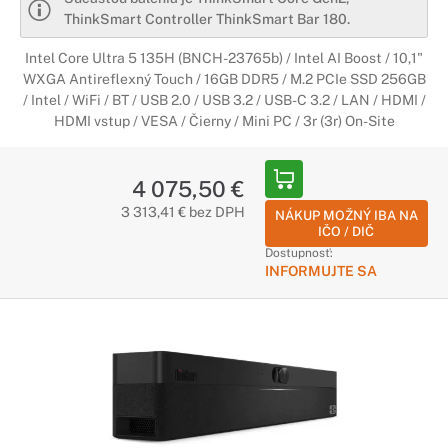
ThinkSmart Controller ThinkSmart Bar 180.
Intel Core Ultra 5 135H (BNCH-23765b) / Intel AI Boost / 10,1"
WXGA Antireflexný Touch / 16GB DDR5 / M.2 PCIe SSD 256GB
/ Intel / WiFi / BT / USB 2.0 / USB 3.2 / USB-C 3.2 / LAN / HDMI /
HDMI vstup / VESA / Čierny / Mini PC / 3r (3r) On-Site
4 075,50 €
3 313,41 € bez DPH
NÁKUP MOŽNÝ IBA NA
IČO / DIČ
Dostupnosť:
INFORMUJTE SA