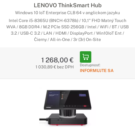
LENOVO ThinkSmart Hub
Windows 10 IoT Enterprise CLB 64 v anglickom jazyku
Intel Core i5-8365U (BNCH-6378b) / 10,1" FHD Matný Touch
WVA / 8GB DDR4 / M.2 PCIe SSD 256GB / Intel / WiFi / BT / USB
3.2 / USB-C 3.2 / LAN / HDMI / DisplayPort / Win10IoT Ent /
Čierny / All-in-One / 3r (3r) On-Site
1 268,00 €
Dostupnosť:
1 030,89 € bez DPH
INFORMUJTE SA