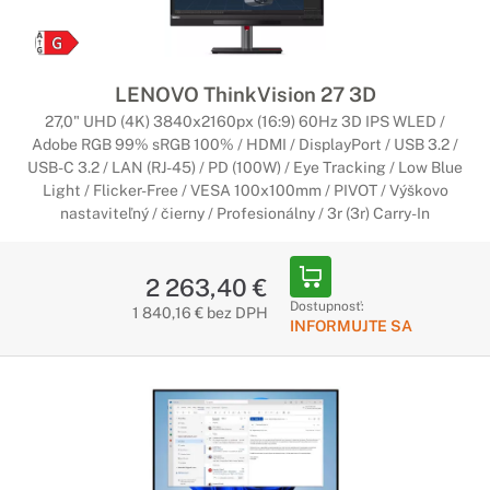
LENOVO ThinkVision 27 3D
27,0" UHD (4K) 3840x2160px (16:9) 60Hz 3D IPS WLED /
Adobe RGB 99% sRGB 100% / HDMI / DisplayPort / USB 3.2 /
USB-C 3.2 / LAN (RJ-45) / PD (100W) / Eye Tracking / Low Blue
Light / Flicker-Free / VESA 100x100mm / PIVOT / Výškovo
nastaviteľný / čierny / Profesionálny / 3r (3r) Carry-In
2 263,40 €
Dostupnosť:
1 840,16 € bez DPH
INFORMUJTE SA