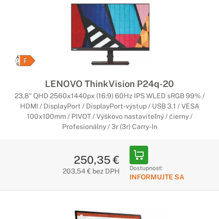
v kancelárií.
Herné monitory Lenovo LEGION
Pripravené do akcie
Každý hráč počítačových hier zaručene ocení kvalitné
parametre herných monitorov Lenovo. Odteraz si môžte
LENOVO ThinkVision P24q-20
užívať ničím nerušené hranie bez sekania alebo rozmazených
23,8" QHD 2560x1440px (16:9) 60Hz IPS WLED sRGB 99% /
záberov.
HDMI / DisplayPort / DisplayPort-výstup / USB 3.1 / VESA
100x100mm / PIVOT / Výškovo nastaviteľný / čierny /
Profesionálne monitory Lenovo
Profesionálny / 3r (3r) Carry-In
ThinkVision
Stvorené pre profesionálov
250,35 €
Dostupnosť:
Potrebujete pre svoju prácu to najlepšie? Profesionálne
203,54 € bez DPH
INFORMUJTE SA
monitory od spoločnosti Lenovo majú parametre
prispôsobené na to, aby vyhoveli aj tým najnáročnejším
požiadavkám našich zákazníkov.