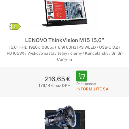
Zakrivené monitory Lenovo
Vždy ideálny obraz pri práci či zábave
Vďaka zakriveniu je každý bod rovnako ďaleko od očí, a vy tak
veľmi dobre vidíte aj do krajov monitora. Ohnuté monitory
Lenovo sú ideálne pre hráčov a grafikov, ale aj bežných
LENOVO ThinkVision M15 15,6"
používateľov.
15,6" FHD 1920x1080px (16:9) 60Hz IPS WLED / USB-C 3.2 /
PD (65W) / Výškovo nastaviteľný / čierny / Kancelársky / 3r (3r)
Carry-In
216,65 €
Dostupnosť:
176,14 € bez DPH
INFORMUJTE SA