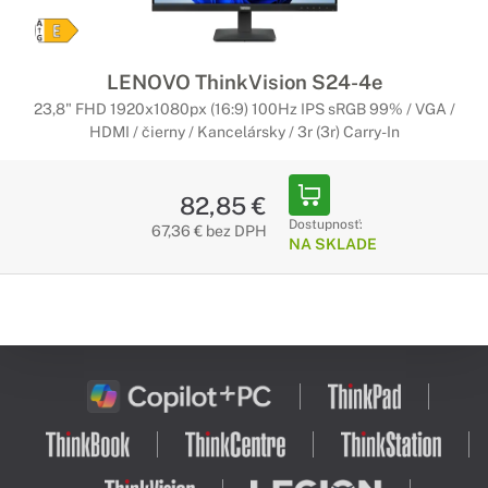
LENOVO ThinkVision S24-4e
23,8" FHD 1920x1080px (16:9) 100Hz IPS sRGB 99% / VGA /
HDMI / čierny / Kancelársky / 3r (3r) Carry-In
82,85 €
Dostupnosť:
67,36 € bez DPH
NA SKLADE