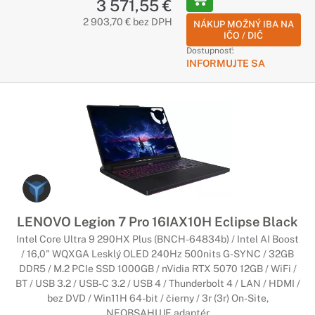
3 571,55 €
2 903,70 € bez DPH
NÁKUP MOŽNÝ IBA NA
IČO / DIČ
Dostupnosť:
INFORMUJTE SA
LENOVO Legion 7 Pro 16IAX10H Eclipse Black
Intel Core Ultra 9 290HX Plus (BNCH-64834b) / Intel AI Boost
/ 16,0" WQXGA Lesklý OLED 240Hz 500nits G-SYNC / 32GB
DDR5 / M.2 PCIe SSD 1000GB / nVidia RTX 5070 12GB / WiFi /
BT / USB 3.2 / USB-C 3.2 / USB 4 / Thunderbolt 4 / LAN / HDMI /
bez DVD / Win11H 64-bit / čierny / 3r (3r) On-Site,
NEOBSAHUJE adaptér