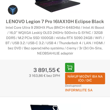
LENOVO Legion 7 Pro 16IAX10H Eclipse Black
Intel Core Ultra 9 290HX Plus (BNCH-64834b) / Intel AI Boost
/ 16,0" WQXGA Lesklý OLED 240Hz 500nits G-SYNC / 32GB
DDR5 / M.2 PCIe SSD 1000GB / nVidia RTX 5090 24GB / WiFi /
BT / USB 3.2 / USB-C 3.2 / USB 4 / Thunderbolt 4 / LAN / HDMI /
bez DVD / Bez operačného systému / čierny / 3r (3r) On-Site,
NEOBSAHUJE adaptér
3 891,55 €
3 163,86 € bez DPH
NÁKUP MOŽNÝ IBA NA
IČO / DIČ
Dostupnosť:
INFORMUJTE SA