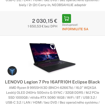
USB-C 3.2 / LAN / HDMI / bez DVD / Bez operačného systému /
biely / 2r (2r) Carry-In, NEOBSAHUJE adaptér
2 030,15 €
Dostupnosť:
1 650,53 € bez DPH
INFORMUJTE SA
LENOVO Legion 7 Pro 16AFR10H Eclipse Black
AMD Ryzen 9 9955HX3D (BNCH-62667b) / 16,0" WQXGA
Lesklý OLED 240Hz 500nits G-SYNC / 32GB DDR5 / M.2 PCIe
SSD 1000GB / nVidia RTX 5080 16GB / WiFi / BT / USB 3.2 /
USB-C 3.2 / LAN / HDMI / bez DVD / Bez operačného systému /