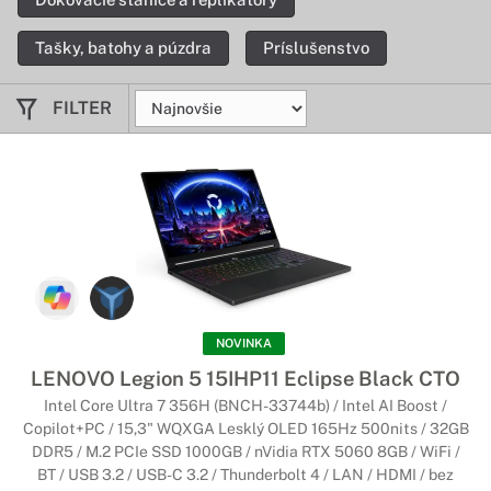
Tašky, batohy a púzdra
Príslušenstvo
FILTER
NOVINKA
LENOVO Legion 5 15IHP11 Eclipse Black CTO
Intel Core Ultra 7 356H (BNCH-33744b) / Intel AI Boost /
Copilot+PC / 15,3" WQXGA Lesklý OLED 165Hz 500nits / 32GB
DDR5 / M.2 PCIe SSD 1000GB / nVidia RTX 5060 8GB / WiFi /
BT / USB 3.2 / USB-C 3.2 / Thunderbolt 4 / LAN / HDMI / bez