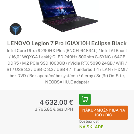
LENOVO Legion 7 Pro 16IAX10H Eclipse Black
Intel Core Ultra 9 290HX Plus (BNCH-64834b) / Intel AI Boost
/ 16,0" WQXGA Lesklý OLED 240Hz 500nits G-SYNC / 64GB
DDR5 / M.2 PCIe SSD 1000GB / nVidia RTX 5090 24GB / WiFi /
BT / USB 3.2 / USB-C 3.2 / USB 4 / Thunderbolt 4 / LAN / HDMI /
bez DVD / Bez operačného systému / čierny / 3r (3r) On-Site,
NEOBSAHUJE adaptér
4 632,00 €
3 765,85 € bez DPH
NÁKUP MOŽNÝ IBA NA
IČO / DIČ
Dostupnosť:
NA SKLADE