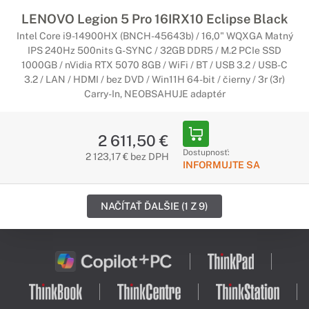
LENOVO Legion 5 Pro 16IRX10 Eclipse Black
Intel Core i9-14900HX (BNCH-45643b) / 16,0" WQXGA Matný
IPS 240Hz 500nits G-SYNC / 32GB DDR5 / M.2 PCIe SSD
1000GB / nVidia RTX 5070 8GB / WiFi / BT / USB 3.2 / USB-C
3.2 / LAN / HDMI / bez DVD / Win11H 64-bit / čierny / 3r (3r)
Carry-In, NEOBSAHUJE adaptér
2 611,50 €
Dostupnosť:
2 123,17 € bez DPH
INFORMUJTE SA
NAČÍTAŤ ĎALŠIE (1 Z 9)