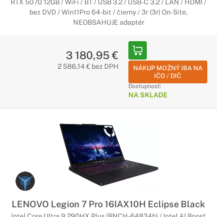
RTX 5070 12GB / WiFi / BT / USB 3.2 / USB-C 3.2 / LAN / HDMI /
bez DVD / Win11Pro 64-bit / čierny / 3r (3r) On-Site,
NEOBSAHUJE adaptér
3 180,95 €
2 586,14 € bez DPH
NÁKUP MOŽNÝ IBA NA
IČO / DIČ
Dostupnosť:
NA SKLADE
LENOVO Legion 7 Pro 16IAX10H Eclipse Black
Intel Core Ultra 9 290HX Plus (BNCH-64834b) / Intel AI Boost