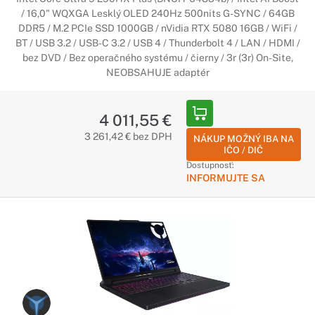
/ 16,0" WQXGA Lesklý OLED 240Hz 500nits G-SYNC / 64GB
DDR5 / M.2 PCIe SSD 1000GB / nVidia RTX 5080 16GB / WiFi /
BT / USB 3.2 / USB-C 3.2 / USB 4 / Thunderbolt 4 / LAN / HDMI /
bez DVD / Bez operačného systému / čierny / 3r (3r) On-Site,
NEOBSAHUJE adaptér
4 011,55 €
3 261,42 € bez DPH
NÁKUP MOŽNÝ IBA NA
IČO / DIČ
Dostupnosť:
INFORMUJTE SA