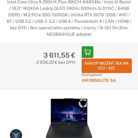
Intel Core Ultra 9 290HX Plus (BNCH-64834b) / Intel AI Boost
/ 16,0" WQXGA Lesklý OLED 240Hz 500nits G-SYNC / 64GB
DDR5 / M.2 PCIe SSD 1000GB / nVidia RTX 5070 12GB / WiFi /
BT / USB 3.2 / USB-C 3.2 / USB 4 / Thunderbolt 4 / LAN / HDMI /
bez DVD / Bez operačného systému / čierny / 3r (3r) On-Site,
NEOBSAHUJE adaptér
3 611,55 €
2 936,22 € bez DPH
NÁKUP MOŽNÝ IBA NA
IČO / DIČ
Dostupnosť:
INFORMUJTE SA