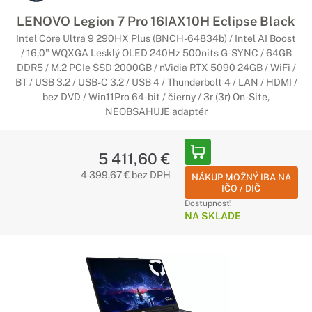
LENOVO Legion 7 Pro 16IAX10H Eclipse Black
Intel Core Ultra 9 290HX Plus (BNCH-64834b) / Intel AI Boost
/ 16,0" WQXGA Lesklý OLED 240Hz 500nits G-SYNC / 64GB
DDR5 / M.2 PCIe SSD 2000GB / nVidia RTX 5090 24GB / WiFi /
BT / USB 3.2 / USB-C 3.2 / USB 4 / Thunderbolt 4 / LAN / HDMI /
bez DVD / Win11Pro 64-bit / čierny / 3r (3r) On-Site,
NEOBSAHUJE adaptér
5 411,60 €
4 399,67 € bez DPH
NÁKUP MOŽNÝ IBA NA
IČO / DIČ
Dostupnosť:
NA SKLADE