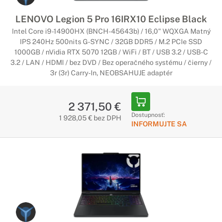
LENOVO Legion 5 Pro 16IRX10 Eclipse Black
Intel Core i9-14900HX (BNCH-45643b) / 16,0" WQXGA Matný
IPS 240Hz 500nits G-SYNC / 32GB DDR5 / M.2 PCIe SSD
1000GB / nVidia RTX 5070 12GB / WiFi / BT / USB 3.2 / USB-C
3.2 / LAN / HDMI / bez DVD / Bez operačného systému / čierny /
3r (3r) Carry-In, NEOBSAHUJE adaptér
2 371,50 €
Dostupnosť:
1 928,05 € bez DPH
INFORMUJTE SA