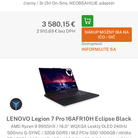
čierny / 3r (3r) On-Site, NEOBSAHUJE adaptér
3 580,15 €
2 910,69 € bez DPH
NÁKUP MOŽNÝ IBA NA
IČO / DIČ
Dostupnosť:
INFORMUJTE SA
LENOVO Legion 7 Pro 16AFR10H Eclipse Black
AMD Ryzen 9 9955HX / 16,0" WQXGA Lesklý OLED 240Hz
500nits G-SYNC / 32GB DDR5 / M.2 PCIe SSD 1000GB / nVidia