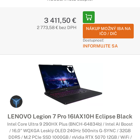
3 411,50 €
2 773,58 € bez DPH
NÁKUP MOŽNÝ IBA NA
IČO / DIČ
Dostupnosť:
INFORMUJTE SA
LENOVO Legion 7 Pro 16IAX10H Eclipse Black
Intel Core Ultra 9 290HX Plus (BNCH-64834b) / Intel AI Boost
/ 16,0" WQXGA Lesklý OLED 240Hz 500nits G-SYNC / 32GB
DDR5 / M.2 PCIe SSD 1000GB / nVidia RTX 5070 12GB / WiFi /