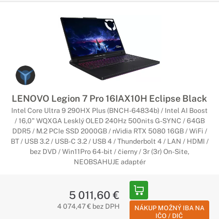
LENOVO Legion 7 Pro 16IAX10H Eclipse Black
Intel Core Ultra 9 290HX Plus (BNCH-64834b) / Intel AI Boost
/ 16,0" WQXGA Lesklý OLED 240Hz 500nits G-SYNC / 64GB
DDR5 / M.2 PCIe SSD 2000GB / nVidia RTX 5080 16GB / WiFi /
BT / USB 3.2 / USB-C 3.2 / USB 4 / Thunderbolt 4 / LAN / HDMI /
bez DVD / Win11Pro 64-bit / čierny / 3r (3r) On-Site,
NEOBSAHUJE adaptér
5 011,60 €
4 074,47 € bez DPH
NÁKUP MOŽNÝ IBA NA
IČO / DIČ