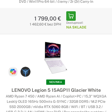
DVD / Win11Pro 64-bit / čierny / 2r (2r) Carry-In
1 799,00 €
Dostupnosť:
1 462,60 € bez DPH
NA SKLADE
NOVINKA
LENOVO Legion 5 15AGP11 Glacier White
AMD Ryzen 7 450 / AMD Ryzen AI / Copilot+PC / 15,3" WQXGA
Lesklý OLED 165Hz 500nits G-SYNC / 32GB DDR5 / M.2 PCIe
SSD 2000GB / nVidia RTX 5060 8GB / WiFi / BT / USB 3.2 /