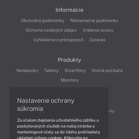
Informácie
Obchodné podmienky
Reklamačné podmienky
Ochrana osobných údajov
Vrátenie tovaru
Vyhlásenie o prístupnosti
Cookies
Produkty
Notebooky
Tablety
Smartfóny
Stolné počítače
Monitory
Nastavenie ochrany
Články
súkromia
Obchodné informácie
Novinky
Produkty
Za účelom zlepšenia užívateľského zážitku a
Technológie
Videá
poskytovaných služieb na našej stránke a
marketingové účely sa do Vášho prehliadača
ukladajú súbory cookies. Kliknutím na