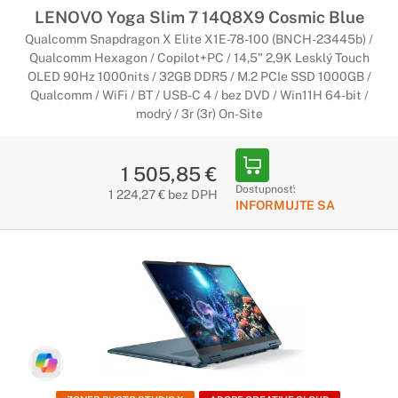
LENOVO Yoga Slim 7 14Q8X9 Cosmic Blue
Qualcomm Snapdragon X Elite X1E-78-100 (BNCH-23445b) /
Qualcomm Hexagon / Copilot+PC / 14,5" 2,9K Lesklý Touch
OLED 90Hz 1000nits / 32GB DDR5 / M.2 PCIe SSD 1000GB /
Qualcomm / WiFi / BT / USB-C 4 / bez DVD / Win11H 64-bit /
modrý / 3r (3r) On-Site
1 505,85 €
Dostupnosť:
1 224,27 € bez DPH
INFORMUJTE SA