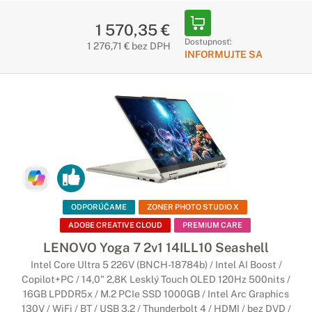
1 570,35 €
Dostupnosť:
1 276,71 € bez DPH
INFORMUJTE SA
ODPORÚČAME
ZONER PHOTO STUDIO X
ADOBE CREATIVE CLOUD
PREMIUM CARE
LENOVO Yoga 7 2v1 14ILL10 Seashell
Intel Core Ultra 5 226V (BNCH-18784b) / Intel AI Boost /
Copilot+PC / 14,0" 2,8K Lesklý Touch OLED 120Hz 500nits /
16GB LPDDR5x / M.2 PCIe SSD 1000GB / Intel Arc Graphics
130V / WiFi / BT / USB 3.2 / Thunderbolt 4 / HDMI / bez DVD /