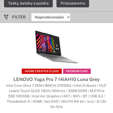
Tašky, batohy a púzdra
Príslušenstvo
FILTER
ADOBE CREATIVE CLOUD
PREMIUM CARE
LENOVO Yoga Pro 7 14IAH10 Luna Grey
Intel Core Ultra 7 255H (BNCH-27050b) / Intel AI Boost / 14,5"
Lesklý Touch OLED 120Hz 500nits / 32GB DDR5 / M.2 PCIe
SSD 1000GB / Intel Arc Graphics 140T / WiFi / BT / USB 3.2 /
Thunderbolt 4 / HDMI / bez DVD / Win11H 64-bit / sivý / 3r (3r)
On-Site