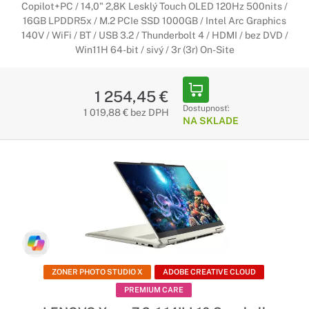
Copilot+PC / 14,0" 2,8K Lesklý Touch OLED 120Hz 500nits /
16GB LPDDR5x / M.2 PCIe SSD 1000GB / Intel Arc Graphics
140V / WiFi / BT / USB 3.2 / Thunderbolt 4 / HDMI / bez DVD /
Win11H 64-bit / sivý / 3r (3r) On-Site
1 254,45 €
Dostupnosť:
1 019,88 € bez DPH
NA SKLADE
ZONER PHOTO STUDIO X
ADOBE CREATIVE CLOUD
PREMIUM CARE