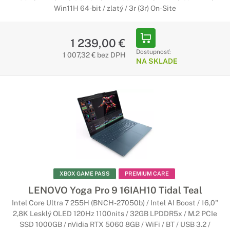
Win11H 64-bit / zlatý / 3r (3r) On-Site
1 239,00 €
Dostupnosť:
1 007,32 € bez DPH
NA SKLADE
XBOX GAME PASS
PREMIUM CARE
LENOVO Yoga Pro 9 16IAH10 Tidal Teal
Intel Core Ultra 7 255H (BNCH-27050b) / Intel AI Boost / 16,0"
2,8K Lesklý OLED 120Hz 1100nits / 32GB LPDDR5x / M.2 PCIe
SSD 1000GB / nVidia RTX 5060 8GB / WiFi / BT / USB 3.2 /