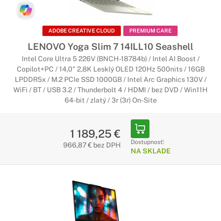
ADOBE CREATIVE CLOUD
PREMIUM CARE
LENOVO Yoga Slim 7 14ILL10 Seashell
Intel Core Ultra 5 226V (BNCH-18784b) / Intel AI Boost /
Copilot+PC / 14,0" 2,8K Lesklý OLED 120Hz 500nits / 16GB
LPDDR5x / M.2 PCIe SSD 1000GB / Intel Arc Graphics 130V /
WiFi / BT / USB 3.2 / Thunderbolt 4 / HDMI / bez DVD / Win11H
64-bit / zlatý / 3r (3r) On-Site
1 189,25 €
Dostupnosť:
966,87 € bez DPH
NA SKLADE