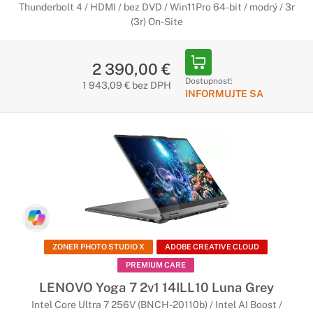
Thunderbolt 4 / HDMI / bez DVD / Win11Pro 64-bit / modrý / 3r
(3r) On-Site
2 390,00 €
Dostupnosť:
1 943,09 € bez DPH
INFORMUJTE SA
ZONER PHOTO STUDIO X
ADOBE CREATIVE CLOUD
PREMIUM CARE
LENOVO Yoga 7 2v1 14ILL10 Luna Grey
Intel Core Ultra 7 256V (BNCH-20110b) / Intel AI Boost /