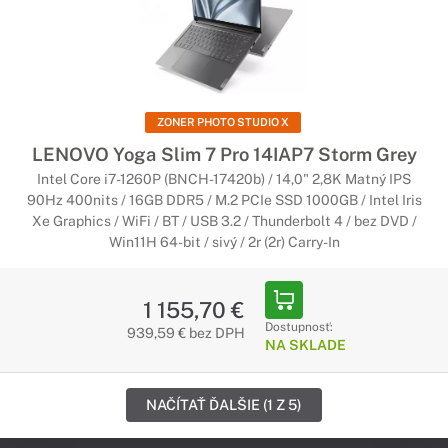
ZONER PHOTO STUDIO X
LENOVO Yoga Slim 7 Pro 14IAP7 Storm Grey
Intel Core i7-1260P (BNCH-17420b) / 14,0" 2,8K Matný IPS
90Hz 400nits / 16GB DDR5 / M.2 PCIe SSD 1000GB / Intel Iris
Xe Graphics / WiFi / BT / USB 3.2 / Thunderbolt 4 / bez DVD /
Win11H 64-bit / sivý / 2r (2r) Carry-In
1 155,70 €
Dostupnosť:
939,59 € bez DPH
NA SKLADE
NAČÍTAŤ ĎALŠIE (1 Z 5)