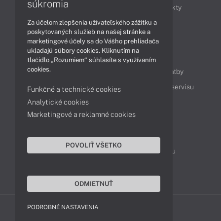
súkromia
Obchodné informácie
Novinky
Produkty
Za účelom zlepšenia užívateľského zážitku a
Technológie
Videá
poskytovaných služieb na našej stránke a
marketingové účely sa do Vášho prehliadača
ukladajú súbory cookies. Kliknutím na
Obsah
tlačidlo „Rozumiem“ súhlasíte s využívaním
cookies.
Ako nakupovať
Možnosti doručenia a platby
Podpora a servis
Servisné služby
Cenník servisu
Funkčné a technické cookies
Analytické cookies
Marketingové a reklamné cookies
Kontakty
043 4224 771
Obchodné oddelenie
POVOLIŤ VŠETKO
Servisné oddelenie
Reklamácia tovaru
TeamViewer (vzdialená podpora)
ODMIETNUŤ
PODROBNÉ NASTAVENIA