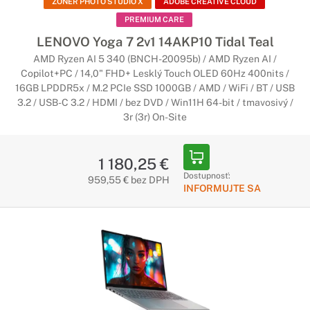
ZONER PHOTO STUDIO X
ADOBE CREATIVE CLOUD
PREMIUM CARE
LENOVO Yoga 7 2v1 14AKP10 Tidal Teal
AMD Ryzen AI 5 340 (BNCH-20095b) / AMD Ryzen AI /
Copilot+PC / 14,0" FHD+ Lesklý Touch OLED 60Hz 400nits /
16GB LPDDR5x / M.2 PCIe SSD 1000GB / AMD / WiFi / BT / USB
3.2 / USB-C 3.2 / HDMI / bez DVD / Win11H 64-bit / tmavosivý /
3r (3r) On-Site
1 180,25 €
Dostupnosť:
959,55 € bez DPH
INFORMUJTE SA