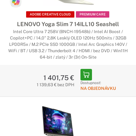
ADOBE CREATIVE CLOUD
PREMIUM CARE
LENOVO Yoga Slim 7 14ILL10 Seashell
Intel Core Ultra 7 258V (BNCH-19548b) / Intel AI Boost /
Copilot+PC / 14,0" 2,8K Lesklý OLED 120Hz 500nits / 32GB
LPDDR5x / M.2 PCIe SSD 1000GB / Intel Arc Graphics 140V /
WiFi / BT / USB 3.2 / Thunderbolt 4 / HDMI / bez DVD / Win11H
64-bit / zlatý / 3r (3r) On-Site
1 401,75 €
Dostupnosť:
1 139,63 € bez DPH
NA OBJEDNÁVKU