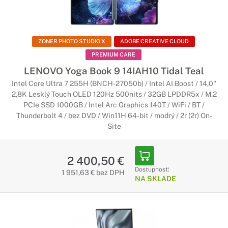
ZONER PHOTO STUDIO X
ADOBE CREATIVE CLOUD
PREMIUM CARE
LENOVO Yoga Book 9 14IAH10 Tidal Teal
Intel Core Ultra 7 255H (BNCH-27050b) / Intel AI Boost / 14,0"
2,8K Lesklý Touch OLED 120Hz 500nits / 32GB LPDDR5x / M.2
PCIe SSD 1000GB / Intel Arc Graphics 140T / WiFi / BT /
Thunderbolt 4 / bez DVD / Win11H 64-bit / modrý / 2r (2r) On-
Site
2 400,50 €
Dostupnosť:
1 951,63 € bez DPH
NA SKLADE