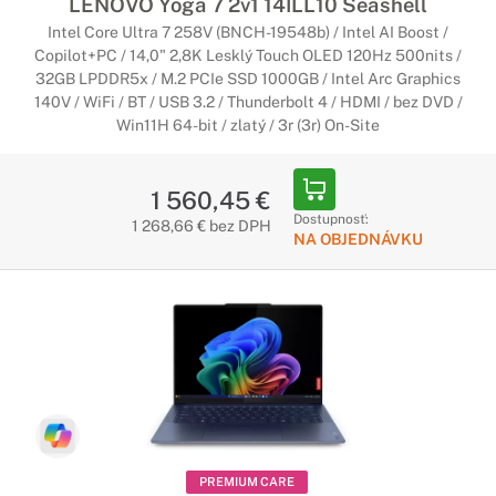
LENOVO Yoga 7 2v1 14ILL10 Seashell
Intel Core Ultra 7 258V (BNCH-19548b) / Intel AI Boost /
Copilot+PC / 14,0" 2,8K Lesklý Touch OLED 120Hz 500nits /
32GB LPDDR5x / M.2 PCIe SSD 1000GB / Intel Arc Graphics
140V / WiFi / BT / USB 3.2 / Thunderbolt 4 / HDMI / bez DVD /
Win11H 64-bit / zlatý / 3r (3r) On-Site
1 560,45 €
Dostupnosť:
1 268,66 € bez DPH
NA OBJEDNÁVKU
PREMIUM CARE