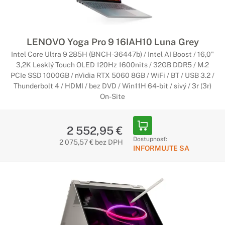
LENOVO Yoga Pro 9 16IAH10 Luna Grey
Intel Core Ultra 9 285H (BNCH-36447b) / Intel AI Boost / 16,0"
3,2K Lesklý Touch OLED 120Hz 1600nits / 32GB DDR5 / M.2
PCIe SSD 1000GB / nVidia RTX 5060 8GB / WiFi / BT / USB 3.2 /
Thunderbolt 4 / HDMI / bez DVD / Win11H 64-bit / sivý / 3r (3r)
On-Site
2 552,95 €
Dostupnosť:
2 075,57 € bez DPH
INFORMUJTE SA