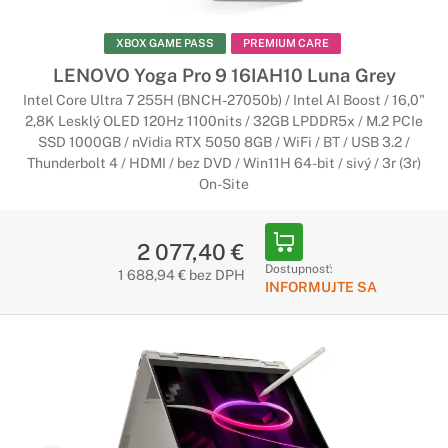
XBOX GAME PASS
PREMIUM CARE
LENOVO Yoga Pro 9 16IAH10 Luna Grey
Intel Core Ultra 7 255H (BNCH-27050b) / Intel AI Boost / 16,0"
2,8K Lesklý OLED 120Hz 1100nits / 32GB LPDDR5x / M.2 PCIe
SSD 1000GB / nVidia RTX 5050 8GB / WiFi / BT / USB 3.2 /
Thunderbolt 4 / HDMI / bez DVD / Win11H 64-bit / sivý / 3r (3r)
On-Site
2 077,40 €
Dostupnosť:
1 688,94 € bez DPH
INFORMUJTE SA