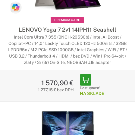
PREMIUM CARE
LENOVO Yoga 7 2v1 14IPH11 Seashell
Intel Core Ultra 7 355 (BNCH-20530b) / Intel AI Boost /
Copilot+PC / 14,0" Lesklý Touch OLED 120Hz 500nits / 32GB
LPDDR5x / M.2 PCIe SSD 1000GB / Intel Graphics / WiFi / BT /
USB 3.2 / Thunderbolt 4 / HDMI / bez DVD / Win11Pro 64-bit /
zlatý / 3r (3r) On-Site, NEOBSAHUJE adaptér
1 570,90 €
Dostupnosť:
1 277,15 € bez DPH
NA SKLADE