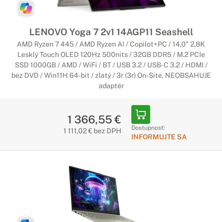
LENOVO Yoga 7 2v1 14AGP11 Seashell
AMD Ryzen 7 445 / AMD Ryzen AI / Copilot+PC / 14,0" 2,8K
Lesklý Touch OLED 120Hz 500nits / 32GB DDR5 / M.2 PCIe
SSD 1000GB / AMD / WiFi / BT / USB 3.2 / USB-C 3.2 / HDMI /
bez DVD / Win11H 64-bit / zlatý / 3r (3r) On-Site, NEOBSAHUJE
adaptér
1 366,55 €
Dostupnosť:
1 111,02 € bez DPH
INFORMUJTE SA