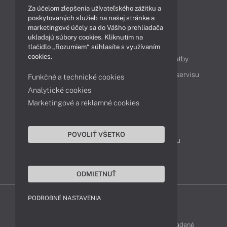
Za účelom zlepšenia užívateľského zážitku a
Technológie
Videá
poskytovaných služieb na našej stránke a
marketingové účely sa do Vášho prehliadača
ukladajú súbory cookies. Kliknutím na
Obsah
tlačidlo „Rozumiem“ súhlasíte s využívaním
cookies.
Ako nakupovať
Možnosti doručenia a platby
Podpora a servis
Servisné služby
Cenník servisu
Funkčné a technické cookies
Analytické cookies
Marketingové a reklamné cookies
Kontakty
043 4224 771
Obchodné oddelenie
POVOLIŤ VŠETKO
Servisné oddelenie
Reklamácia tovaru
TeamViewer (vzdialená podpora)
ODMIETNUŤ
PODROBNÉ NASTAVENIA
LENOVO-SHOP © 2013 - 2026 Všetky práva vyhradené