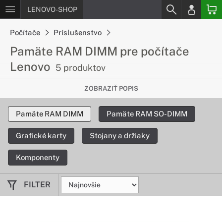
LENOVO-SHOP
Počítače
Príslušenstvo
Pamäte RAM DIMM pre počítače
Lenovo
5 produktov
Zvýšte rýchlosť Vašej pracovnej
ZOBRAZIŤ POPIS
stanice
Pamäte RAM DIMM
Pamäte RAM SO-DIMM
Operačné pamäte umožnia Vášmu počítaču zvládnuť viacero
náročných úloh naraz. Upgradovaním Vašej RAM efektívne
Grafické karty
Stojany a držiaky
posuniete možnosti Vašej práce na novú úroveň.
Komponenty
FILTER