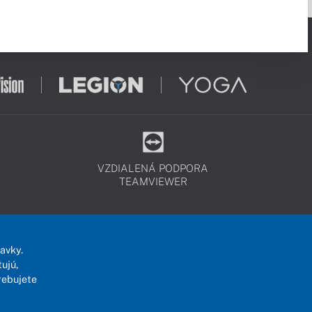
VZDIALENÁ PODPORA
TEAMVIEWER
avky.
ujú,
rebujete