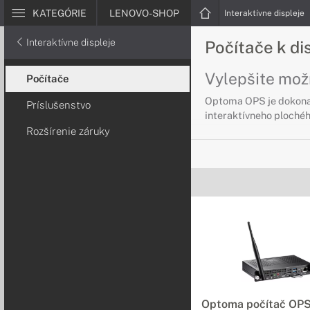
KATEGÓRIE
LENOVO-SHOP
Interaktívne displeje
Interaktívne displeje
Počítače k d
Vylepšite možn
Počítače
Optoma OPS je dokonalo
Príslušenstvo
interaktívneho ploché
Rozšírenie záruky
Optoma počítač OPS