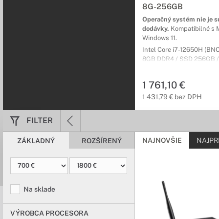
8G-256GB
Operačný systém nie je 
dodávky.
Kompatibilné s 
Windows 11.
Intel Core i7-12650H (BN
8GB DDR4 / SSD 256GB / I
BT / USB-C 2.0 / USB 3.0 
HDMI / DisplayPort / 3r (3
1 761,10 €
1 431,79 € bez DPH
FILTER
NAJNOVŠIE
NAJPR
ZÁKLADNÝ
ROZŠÍRENÝ
Na sklade
VÝROBCA PROCESORA