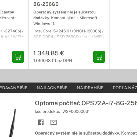
8G-256GB
súčasťou
Operačný systém nie je súčasťou
Microsoft
dodávky.
Kompatibilné s Microsoft
Windows 11.
CH-22740b) /
Intel Core i5-12450H (BNCH-18000b) /
ntel / WiFi /
8GB DDR4 / SSD 256GB / Intel / WiFi /
/ LAN /
BT / USB-C 2.0 / USB 3.0 / LAN /
r) Carry-In
HDMI / DisplayPort / 3r (3r) Carry-In
1 348,85 €
1 096,63 € bez DPH
EDÁVANEJŠIE
NAJLACNEJŠIE
NAJDRAHŠIE
PODĽA NÁZ
Optoma počítač OPS72A-i7-8G-2
kód produktu:
W3F00000031
Operačný systém nie je súčasťou dodávky.
Kompati