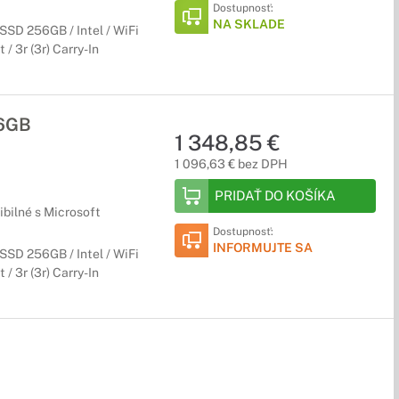
Dostupnosť:
NA SKLADE
SD 256GB / Intel / WiFi
/ 3r (3r) Carry-In
56GB
1 348,85 €
1 096,63 € bez DPH
PRIDAŤ DO KOŠÍKA
bilné s Microsoft
Dostupnosť:
INFORMUJTE SA
SD 256GB / Intel / WiFi
/ 3r (3r) Carry-In