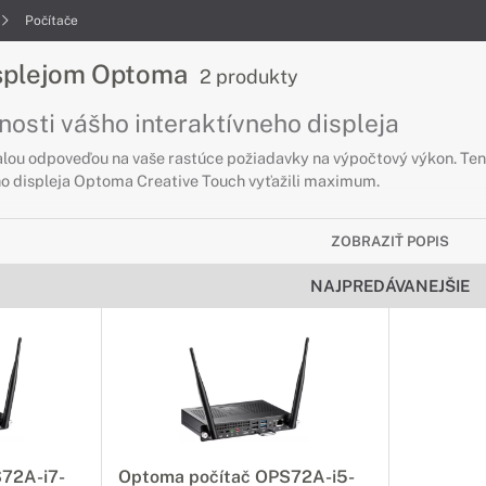
Počítače
isplejom Optoma
2 produkty
osti vášho interaktívneho displeja
u odpoveďou na vaše rastúce požiadavky na výpočtový výkon. Tento 
ho displeja Optoma Creative Touch vyťažili maximum.
ZOBRAZIŤ POPIS
NAJPREDÁVANEJŠIE
72A-i7-
Optoma počítač OPS72A-i5-