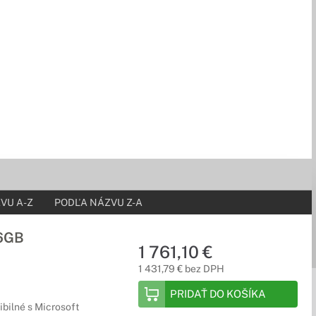
VU A-Z
PODĽA NÁZVU Z-A
56GB
1 761,10 €
1 431,79 € bez DPH
PRIDAŤ DO KOŠÍKA
bilné s Microsoft