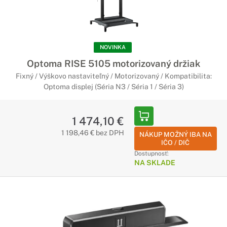
NOVINKA
Optoma RISE 5105 motorizovaný držiak
Fixný / Výškovo nastaviteľný / Motorizovaný / Kompatibilita:
Optoma displej (Séria N3 / Séria 1 / Séria 3)
1 474,10 €
1 198,46 € bez DPH
NÁKUP MOŽNÝ IBA NA
IČO / DIČ
Dostupnosť:
NA SKLADE