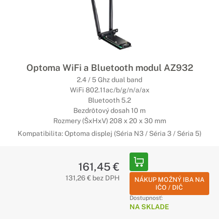
Optoma WiFi a Bluetooth modul AZ932
2.4 / 5 Ghz dual band
WiFi 802.11ac/b/g/n/a/ax
Bluetooth 5.2
Bezdrôtový dosah 10 m
Rozmery (ŠxHxV) 208 x 20 x 30 mm
Kompatibilita: Optoma displej (Séria N3 / Séria 3 / Séria 5)
161,45 €
131,26 € bez DPH
NÁKUP MOŽNÝ IBA NA
IČO / DIČ
Dostupnosť:
NA SKLADE