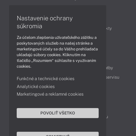
Nastavenie ochrany
Články
súkromia
Obchodné informácie
Novinky
Produkty
Za účelom zlepšenia užívateľského zážitku a
Technológie
Videá
poskytovaných služieb na našej stránke a
marketingové účely sa do Vášho prehliadača
ukladajú súbory cookies. Kliknutím na
Obsah
tlačidlo „Rozumiem“ súhlasíte s využívaním
cookies.
Ako nakupovať
Možnosti doručenia a platby
Podpora a servis
Servisné služby
Cenník servisu
Funkčné a technické cookies
Analytické cookies
Marketingové a reklamné cookies
Kontakty
043 4224 771
Obchodné oddelenie
POVOLIŤ VŠETKO
Servisné oddelenie
Reklamácia tovaru
TeamViewer (vzdialená podpora)