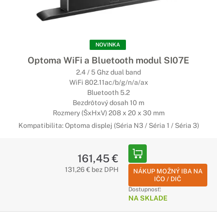
NOVINKA
Optoma WiFi a Bluetooth modul SI07E
2.4 / 5 Ghz dual band
WiFi 802.11ac/b/g/n/a/ax
Bluetooth 5.2
Bezdrôtový dosah 10 m
Rozmery (ŠxHxV) 208 x 20 x 30 mm
Kompatibilita: Optoma displej (Séria N3 / Séria 1 / Séria 3)
161,45 €
131,26 € bez DPH
NÁKUP MOŽNÝ IBA NA
IČO / DIČ
Dostupnosť:
NA SKLADE