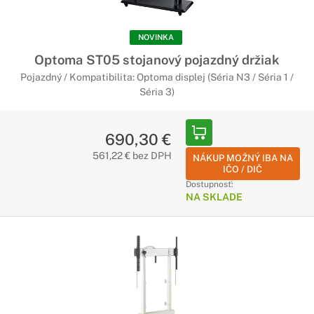
NOVINKA
Optoma ST05 stojanový pojazdný držiak
Pojazdný / Kompatibilita: Optoma displej (Séria N3 / Séria 1 /
Séria 3)
690,30 €
561,22 € bez DPH
NÁKUP MOŽNÝ IBA NA
IČO / DIČ
Dostupnosť:
NA SKLADE