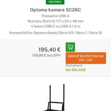
NOVINKA
Optoma kamera SC26C
Pripojenie USB-A
Rozmery (ŠxHxV) 117 x 54 x 48 mm
V balení USB-C na USB-A 1.5 m
Kompatibilita: Optoma displej (Séria N3 / Séria 1 / Séria 3)
195,40 €
158,86 € bez DPH
NÁKUP MOŽNÝ IBA NA
IČO / DIČ
Dostupnosť:
NA SKLADE