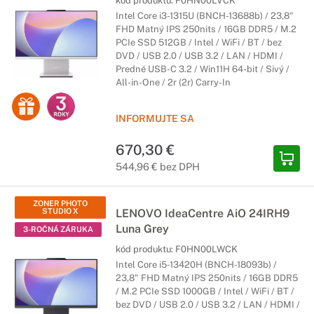
kód produktu:
F0HN00LVCK
Intel Core i3-1315U (BNCH-13688b) / 23,8"
FHD Matný IPS 250nits / 16GB DDR5 / M.2
PCIe SSD 512GB / Intel / WiFi / BT / bez
DVD / USB 2.0 / USB 3.2 / LAN / HDMI /
Predné USB-C 3.2 / Win11H 64-bit / Sivý /
All-in-One / 2r (2r) Carry-In
INFORMUJTE SA
670,30 €
544,96 € bez DPH
ZONER PHOTO
STUDIO X
LENOVO IdeaCentre AiO 24IRH9
Luna Grey
3-ROČNÁ ZÁRUKA
kód produktu:
F0HN00LWCK
Intel Core i5-13420H (BNCH-18093b) /
23,8" FHD Matný IPS 250nits / 16GB DDR5
/ M.2 PCIe SSD 1000GB / Intel / WiFi / BT /
bez DVD / USB 2.0 / USB 3.2 / LAN / HDMI /