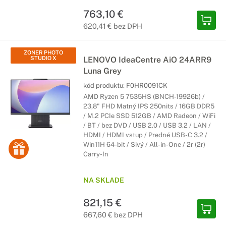
763,10 €
620,41 € bez DPH
ZONER PHOTO
STUDIO X
LENOVO IdeaCentre AiO 24ARR9
Luna Grey
kód produktu:
F0HR0091CK
AMD Ryzen 5 7535HS (BNCH-19926b) /
23,8" FHD Matný IPS 250nits / 16GB DDR5
/ M.2 PCIe SSD 512GB / AMD Radeon / WiFi
/ BT / bez DVD / USB 2.0 / USB 3.2 / LAN /
HDMI / HDMI vstup / Predné USB-C 3.2 /
Win11H 64-bit / Sivý / All-in-One / 2r (2r)
Carry-In
NA SKLADE
821,15 €
667,60 € bez DPH