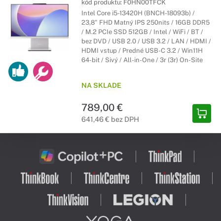
kód produktu:
F0HN00TFCK
Intel Core i5-13420H (BNCH-18093b) /
23,8" FHD Matný IPS 250nits / 16GB DDR5
/ M.2 PCIe SSD 512GB / Intel / WiFi / BT /
bez DVD / USB 2.0 / USB 3.2 / LAN / HDMI /
HDMI vstup / Predné USB-C 3.2 / Win11H
64-bit / Sivý / All-in-One / 3r (3r) On-Site
NA SKLADE
789,00 €
641,46 € bez DPH