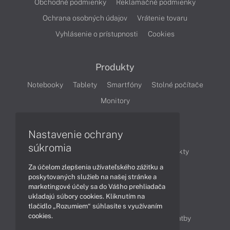
Obchodné podmienky
Reklamačné podmienky
Ochrana osobných údajov
Vrátenie tovaru
Vyhlásenie o prístupnosti
Cookies
Produkty
Notebooky
Tablety
Smartfóny
Stolné počítače
Monitory
Nastavenie ochrany
Články
súkromia
Obchodné informácie
Novinky
Produkty
Za účelom zlepšenia užívateľského zážitku a
Technológie
Videá
poskytovaných služieb na našej stránke a
marketingové účely sa do Vášho prehliadača
ukladajú súbory cookies. Kliknutím na
Obsah
tlačidlo „Rozumiem“ súhlasíte s využívaním
cookies.
Ako nakupovať
Možnosti doručenia a platby