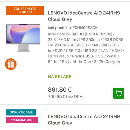
ZONER PHOTO
STUDIO X
LENOVO IdeaCentre AiO 24IRH9
Cloud Grey
kód produktu:
F0HN00S8CK
Intel Core i5-13420H (BNCH-18093b) /
23,8" FHD Matný IPS 250nits / 16GB DDR5
/ M.2 PCIe SSD 512GB / Intel / WiFi / BT /
bez DVD / USB 2.0 / USB 3.2 / LAN / HDMI /
HDMI vstup / Predné USB-C 3.2 / Win11H
64-bit / Sivý / All-in-One / 2r (2r) Carry-In
NA SKLADE
861,80 €
700,65 € bez DPH
ODPORÚČAME
LENOVO IdeaCentre AiO 24IRH9
PREMIUM CARE
Cloud Grey