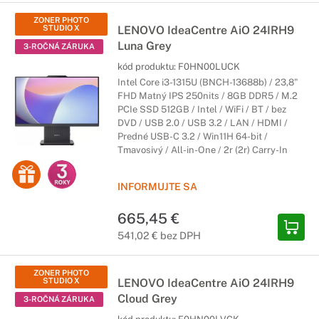
ZONER PHOTO
STUDIO X
LENOVO IdeaCentre AiO 24IRH9
Luna Grey
3-ROČNÁ ZÁRUKA
kód produktu:
F0HN00LUCK
Intel Core i3-1315U (BNCH-13688b) / 23,8"
FHD Matný IPS 250nits / 8GB DDR5 / M.2
PCIe SSD 512GB / Intel / WiFi / BT / bez
DVD / USB 2.0 / USB 3.2 / LAN / HDMI /
Predné USB-C 3.2 / Win11H 64-bit /
Tmavosivý / All-in-One / 2r (2r) Carry-In
INFORMUJTE SA
665,45 €
541,02 € bez DPH
ZONER PHOTO
STUDIO X
LENOVO IdeaCentre AiO 24IRH9
Cloud Grey
3-ROČNÁ ZÁRUKA