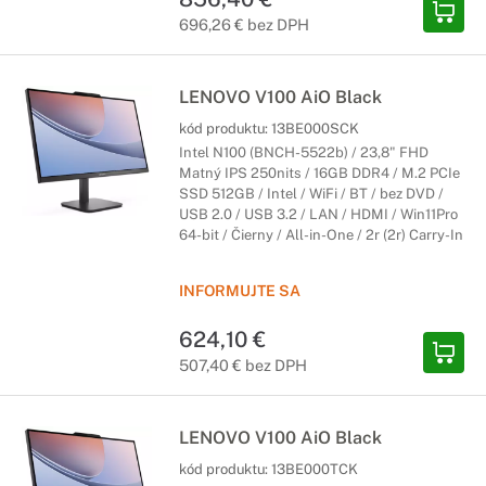
696,26 € bez DPH
LENOVO V100 AiO Black
kód produktu:
13BE000SCK
Intel N100 (BNCH-5522b) / 23,8" FHD
Matný IPS 250nits / 16GB DDR4 / M.2 PCIe
SSD 512GB / Intel / WiFi / BT / bez DVD /
USB 2.0 / USB 3.2 / LAN / HDMI / Win11Pro
64-bit / Čierny / All-in-One / 2r (2r) Carry-In
INFORMUJTE SA
624,10 €
507,40 € bez DPH
LENOVO V100 AiO Black
kód produktu:
13BE000TCK