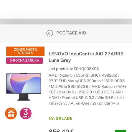
POČÍTAČE AIO
ZONER PHOTO
STUDIO X
LENOVO IdeaCentre AiO 27ARR9
Luna Grey
3-ROČNÁ ZÁRUKA
kód produktu:
F0HQ003XCK
AMD Ryzen 5 7535HS (BNCH-19926b) /
27,0" FHD Matný IPS 300nits / 16GB DDR5
/ M.2 PCIe SSD 512GB / AMD Radeon / WiFi
/ BT / bez DVD / USB 2.0 / USB 3.2 / LAN /
HDMI / Predné USB-C 3.2 / Win11H 64-bit /
Tmavosivý / All-in-One / 2r (2r) Carry-In
NA SKLADE
856,40 €