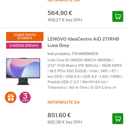
INFORMUJTE SA
564,90 €
459,27 € bez DPH
ZONER PHOTO
STUDIO X
LENOVO IdeaCentre AiO 27IRH9
Luna Grey
3-ROČNÁ ZÁRUKA
kód produktu:
F0HM00M6CK
Intel Core i5-13420H (BNCH-18093b) /
27,0" FHD Matný IPS 300nits / 16GB DDR5
/ M.2 PCIe SSD 512GB / Intel / WiFi / BT /
bez DVD / USB 2.0 / USB 3.2 / LAN / HDMI /
Predné USB-C 3.2 / Win11H 64-bit /
Tmavosivý / All-in-One / 2r (2r) Carry-In
INFORMUJTE SA
851,60 €
692,36 € bez DPH