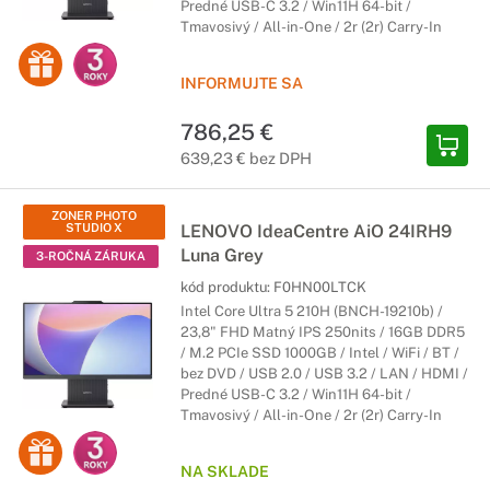
Predné USB-C 3.2 / Win11H 64-bit /
Tmavosivý / All-in-One / 2r (2r) Carry-In
INFORMUJTE SA
786,25 €
639,23 € bez DPH
ZONER PHOTO
STUDIO X
LENOVO IdeaCentre AiO 24IRH9
Luna Grey
3-ROČNÁ ZÁRUKA
kód produktu:
F0HN00LTCK
Intel Core Ultra 5 210H (BNCH-19210b) /
23,8" FHD Matný IPS 250nits / 16GB DDR5
/ M.2 PCIe SSD 1000GB / Intel / WiFi / BT /
bez DVD / USB 2.0 / USB 3.2 / LAN / HDMI /
Predné USB-C 3.2 / Win11H 64-bit /
Tmavosivý / All-in-One / 2r (2r) Carry-In
NA SKLADE