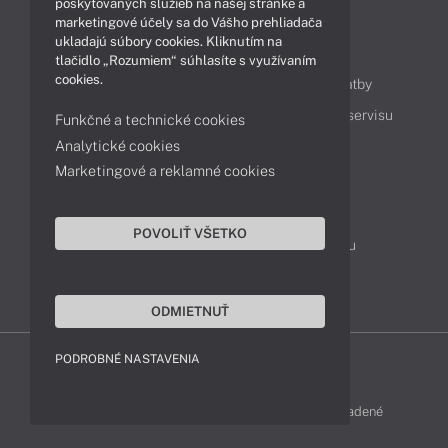
poskytovaných služieb na našej stránke a
marketingové účely sa do Vášho prehliadača
ukladajú súbory cookies. Kliknutím na
Obsah
tlačidlo „Rozumiem“ súhlasíte s využívaním
cookies.
Ako nakupovať
Možnosti doručenia a platby
Podpora a servis
Servisné služby
Cenník servisu
Funkčné a technické cookies
Analytické cookies
Marketingové a reklamné cookies
Kontakty
043 4224 771
Obchodné oddelenie
POVOLIŤ VŠETKO
Servisné oddelenie
Reklamácia tovaru
TeamViewer (vzdialená podpora)
ODMIETNUŤ
PODROBNÉ NASTAVENIA
LENOVO-SHOP © 2013 - 2026 Všetky práva vyhradené