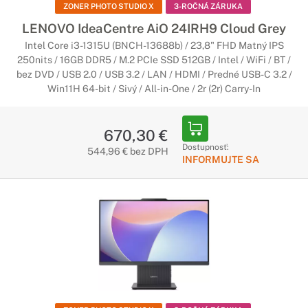
ZONER PHOTO STUDIO X
3-ROČNÁ ZÁRUKA
LENOVO IdeaCentre AiO 24IRH9 Cloud Grey
Intel Core i3-1315U (BNCH-13688b) / 23,8" FHD Matný IPS
250nits / 16GB DDR5 / M.2 PCIe SSD 512GB / Intel / WiFi / BT /
bez DVD / USB 2.0 / USB 3.2 / LAN / HDMI / Predné USB-C 3.2 /
Win11H 64-bit / Sivý / All-in-One / 2r (2r) Carry-In
670,30 €
Dostupnosť:
544,96 € bez DPH
INFORMUJTE SA