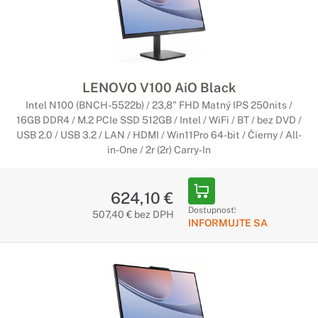
Počítače Lenovo All-in-One
Všestranný spoločník
Stolové počítače Lenovo ponúkajú funkcie, vďaka ktorým sa
jedná o priestorovo úsporné počítače so štýlovým
LENOVO V100 AiO Black
a elegantným dizajnom. Predstavujú ideálnu voľbu na použitie
Intel N100 (BNCH-5522b) / 23,8" FHD Matný IPS 250nits /
nielen v domácnosti.
16GB DDR4 / M.2 PCIe SSD 512GB / Intel / WiFi / BT / bez DVD /
USB 2.0 / USB 3.2 / LAN / HDMI / Win11Pro 64-bit / Čierny / All-
Počítače Lenovo All-in-One s Copilot+
in-One / 2r (2r) Carry-In
PC
624,10 €
Začína nová éra umelej inteligencie
Dostupnosť:
507,40 € bez DPH
INFORMUJTE SA
Najrýchlejšie a najinteligentnejšie počítače so systémom
Windows v históri. Počítače Copilot+ sú vybavené najnovšími
nástrojmi umelej inteligencie, ktoré urýchľujú vašu
produktivitu a kreativitu.