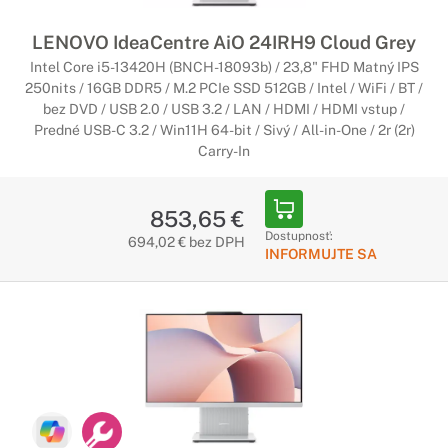
LENOVO IdeaCentre AiO 24IRH9 Cloud Grey
Intel Core i5-13420H (BNCH-18093b) / 23,8" FHD Matný IPS
250nits / 16GB DDR5 / M.2 PCIe SSD 512GB / Intel / WiFi / BT /
bez DVD / USB 2.0 / USB 3.2 / LAN / HDMI / HDMI vstup /
Predné USB-C 3.2 / Win11H 64-bit / Sivý / All-in-One / 2r (2r)
Carry-In
853,65 €
Dostupnosť:
694,02 € bez DPH
INFORMUJTE SA