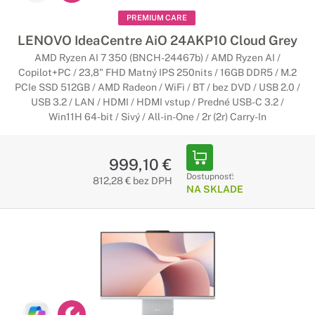
PREMIUM CARE
LENOVO IdeaCentre AiO 24AKP10 Cloud Grey
AMD Ryzen AI 7 350 (BNCH-24467b) / AMD Ryzen AI /
Copilot+PC / 23,8" FHD Matný IPS 250nits / 16GB DDR5 / M.2
PCIe SSD 512GB / AMD Radeon / WiFi / BT / bez DVD / USB 2.0 /
USB 3.2 / LAN / HDMI / HDMI vstup / Predné USB-C 3.2 /
Win11H 64-bit / Sivý / All-in-One / 2r (2r) Carry-In
999,10 €
Dostupnosť:
812,28 € bez DPH
NA SKLADE