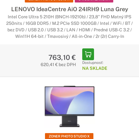
LENOVO IdeaCentre AiO 24IRH9 Luna Grey
Intel Core Ultra 5 210H (BNCH-19210b) / 23,8" FHD Matný IPS
250nits / 16GB DDR5 / M.2 PCIe SSD 1000GB / Intel / WiFi / BT /
bez DVD / USB 2.0 / USB 3.2 / LAN / HDMI / Predné USB-C 3.2 /
Win11H 64-bit / Tmavosivý / All-in-One / 2r (2r) Carry-In
763,10 €
Dostupnosť:
620,41 € bez DPH
NA SKLADE
ZONER PHOTO STUDIO X