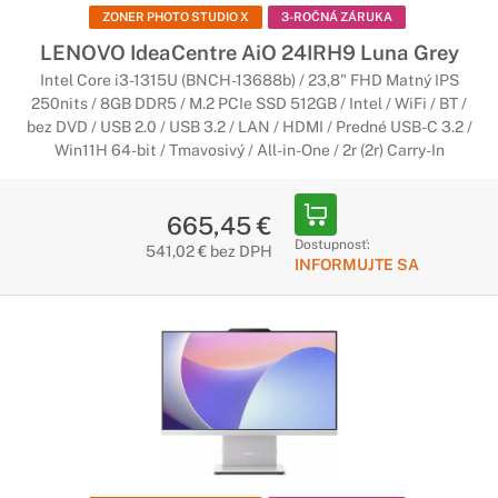
ZONER PHOTO STUDIO X
3-ROČNÁ ZÁRUKA
LENOVO IdeaCentre AiO 24IRH9 Luna Grey
Intel Core i3-1315U (BNCH-13688b) / 23,8" FHD Matný IPS
250nits / 8GB DDR5 / M.2 PCIe SSD 512GB / Intel / WiFi / BT /
bez DVD / USB 2.0 / USB 3.2 / LAN / HDMI / Predné USB-C 3.2 /
Win11H 64-bit / Tmavosivý / All-in-One / 2r (2r) Carry-In
665,45 €
Dostupnosť:
541,02 € bez DPH
INFORMUJTE SA