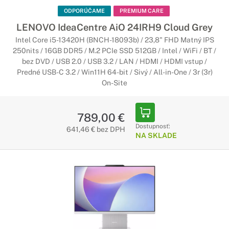
ODPORÚČAME
PREMIUM CARE
LENOVO IdeaCentre AiO 24IRH9 Cloud Grey
Intel Core i5-13420H (BNCH-18093b) / 23,8" FHD Matný IPS
250nits / 16GB DDR5 / M.2 PCIe SSD 512GB / Intel / WiFi / BT /
bez DVD / USB 2.0 / USB 3.2 / LAN / HDMI / HDMI vstup /
Predné USB-C 3.2 / Win11H 64-bit / Sivý / All-in-One / 3r (3r)
On-Site
789,00 €
Dostupnosť:
641,46 € bez DPH
NA SKLADE