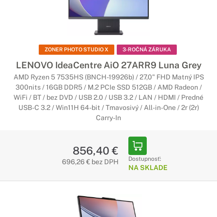
Počítače Lenovo ThinkCentre All-in-
One
ZONER PHOTO STUDIO X
3-ROČNÁ ZÁRUKA
Skvelé pre Váš pracovný stôl
LENOVO IdeaCentre AiO 27ARR9 Luna Grey
Ak hľadáte počítač do kancelárie, ThinkCentre v prevedení
AMD Ryzen 5 7535HS (BNCH-19926b) / 27,0" FHD Matný IPS
All-in-One sú tá správna voľba. Vďaka inteligentné dizajnu
300nits / 16GB DDR5 / M.2 PCIe SSD 512GB / AMD Radeon /
šetria miesto na Vašom pracovnom stole, no zároveň sú
WiFi / BT / bez DVD / USB 2.0 / USB 3.2 / LAN / HDMI / Predné
dostatočne výkonné na zvládnutie každodenných úloh.
USB-C 3.2 / Win11H 64-bit / Tmavosivý / All-in-One / 2r (2r)
Carry-In
Počítače Lenovo IdeaCentre All-in-
One
856,40 €
Na prácu aj na doma
Dostupnosť:
696,26 € bez DPH
NA SKLADE
Počítač IdeaCentre All-in-One kombinuje dizajn a funkčnosť,
no zároveň ponúka vysoký výkon, ohromujúcu obrazovku bez
okrajov a viacdotykové ovládanie. Vďaka tomu je ideálny pre
domáce použitie.