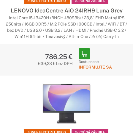
ZONER PHOTO STUDIO X
3-ROČNÁ ZÁRUKA
LENOVO IdeaCentre AiO 24IRH9 Luna Grey
Intel Core i5-13420H (BNCH-18093b) / 23,8" FHD Matný IPS
250nits / 16GB DDR5 / M.2 PCIe SSD 1000GB / Intel / WiFi / BT /
bez DVD / USB 2.0 / USB 3.2 / LAN / HDMI / Predné USB-C 3.2 /
Win11H 64-bit / Tmavosivý / All-in-One / 2r (2r) Carry-In
786,25 €
Dostupnosť:
639,23 € bez DPH
INFORMUJTE SA
ZONER PHOTO STUDIO X
3-ROČNÁ ZÁRUKA