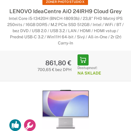
ZONER PHOTO STUDIO X
LENOVO IdeaCentre AiO 24IRH9 Cloud Grey
Intel Core i5-13420H (BNCH-18093b) / 23,8" FHD Matný IPS
250nits / 16GB DDR5 / M.2 PCIe SSD 512GB / Intel / WiFi / BT /
bez DVD / USB 2.0 / USB 3.2 / LAN / HDMI / HDMI vstup /
Predné USB-C 3.2 / Win11H 64-bit / Sivý / All-in-One / 2r (2r)
Carry-In
861,80 €
Dostupnosť:
700,65 € bez DPH
NA SKLADE