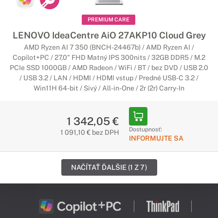
PREMIUM CARE
LENOVO IdeaCentre AiO 27AKP10 Cloud Grey
AMD Ryzen AI 7 350 (BNCH-24467b) / AMD Ryzen AI /
Copilot+PC / 27,0" FHD Matný IPS 300nits / 32GB DDR5 / M.2
PCIe SSD 1000GB / AMD Radeon / WiFi / BT / bez DVD / USB 2.0
/ USB 3.2 / LAN / HDMI / HDMI vstup / Predné USB-C 3.2 /
Win11H 64-bit / Sivý / All-in-One / 2r (2r) Carry-In
1 342,05 €
Dostupnosť:
1 091,10 € bez DPH
INFORMUJTE SA
NAČÍTAŤ ĎALŠIE (1 Z 7)