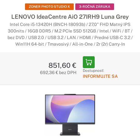
ZONER PHOTO STUDIO X
3-ROČNÁ ZÁRUKA
LENOVO IdeaCentre AiO 27IRH9 Luna Grey
Intel Core i5-13420H (BNCH-18093b) / 27,0" FHD Matný IPS
300nits / 16GB DDR5 / M.2 PCIe SSD 512GB / Intel / WiFi / BT /
bez DVD / USB 2.0 / USB 3.2 / LAN / HDMI / Predné USB-C 3.2 /
Win11H 64-bit / Tmavosivý / All-in-One / 2r (2r) Carry-In
851,60 €
Dostupnosť:
692,36 € bez DPH
INFORMUJTE SA