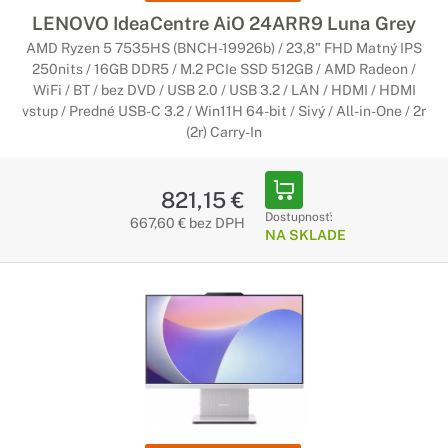
LENOVO IdeaCentre AiO 24ARR9 Luna Grey
AMD Ryzen 5 7535HS (BNCH-19926b) / 23,8" FHD Matný IPS
250nits / 16GB DDR5 / M.2 PCIe SSD 512GB / AMD Radeon /
WiFi / BT / bez DVD / USB 2.0 / USB 3.2 / LAN / HDMI / HDMI
vstup / Predné USB-C 3.2 / Win11H 64-bit / Sivý / All-in-One / 2r
(2r) Carry-In
821,15 €
Dostupnosť:
667,60 € bez DPH
NA SKLADE