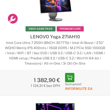
Počítače Lenovo All-in-One
Všestranný spoločník
Stolové počítače Lenovo ponúkajú funkcie, vďaka ktorým sa
jedná o priestorovo úsporné počítače so štýlovým
XBOX GAME PASS
PREMIUM CARE
a elegantným dizajnom. Predstavujú ideálnu voľbu na použitie
LENOVO Yoga 27IAH10
nielen v domácnosti.
Intel Core Ultra 7 255H (BNCH-30777b) / Intel AI Boost / 27,0"
WQHD Matný IPS 400nits / 16GB DDR5 / M.2 PCIe SSD 1000GB
Počítače Lenovo All-in-One s Copilot+
/ Intel / WiFi / BT / bez DVD / USB 3.2 / USB-C 3.2 / LAN / HDMI /
PC
HDMI vstup / Predné USB 3.2 / USB-C 3.2 / Win11H 64-bit /
Tmavosivý / All-in-One / 3r (3r) On-Site
Začína nová éra umelej inteligencie
Najrýchlejšie a najinteligentnejšie počítače so systémom
1 382,90 €
Windows v históri. Počítače Copilot+ sú vybavené najnovšími
Dostupnosť:
1 124,31 € bez DPH
nástrojmi umelej inteligencie, ktoré urýchľujú vašu
INFORMUJTE SA
produktivitu a kreativitu.