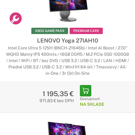
Počítače Lenovo ThinkCentre All-in-
One
XBOX GAME PASS
PREMIUM CARE
Skvelé pre Váš pracovný stôl
LENOVO Yoga 27IAH10
Ak hľadáte počítač do kancelárie, ThinkCentre v prevedení
Intel Core Ultra 5 125H (BNCH-21646b) / Intel AI Boost / 27,0"
All-in-One sú tá správna voľba. Vďaka inteligentné dizajnu
WQHD Matný IPS 400nits / 16GB DDR5 / M.2 PCIe SSD 1000GB
šetria miesto na Vašom pracovnom stole, no zároveň sú
/ Intel / WiFi / BT / bez DVD / USB 3.2 / USB-C 3.2 / LAN / HDMI /
dostatočne výkonné na zvládnutie každodenných úloh.
Predné USB 3.2 / USB-C 3.2 / Win11H 64-bit / Tmavosivý / All-
in-One / 3r (3r) On-Site
Počítače Lenovo IdeaCentre All-in-
One
1 195,35 €
Na prácu aj na doma
Dostupnosť:
971,83 € bez DPH
NA SKLADE
Počítač IdeaCentre All-in-One kombinuje dizajn a funkčnosť,
no zároveň ponúka vysoký výkon, ohromujúcu obrazovku bez
okrajov a viacdotykové ovládanie. Vďaka tomu je ideálny pre
domáce použitie.