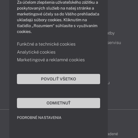
Za účelom zlepšenia užívateľského zážitku a
Technológie
Videá
poskytovaných služieb na našej stránke a
marketingové účely sa do Vášho prehliadača
ukladajú súbory cookies. Kliknutím na
Obsah
tlačidlo „Rozumiem“ súhlasíte s využívaním
cookies.
Ako nakupovať
Možnosti doručenia a platby
Podpora a servis
Servisné služby
Cenník servisu
Funkčné a technické cookies
Analytické cookies
Marketingové a reklamné cookies
Kontakty
043 4224 771
Obchodné oddelenie
POVOLIŤ VŠETKO
Servisné oddelenie
Reklamácia tovaru
TeamViewer (vzdialená podpora)
ODMIETNUŤ
PODROBNÉ NASTAVENIA
LENOVO-SHOP © 2013 - 2026 Všetky práva vyhradené