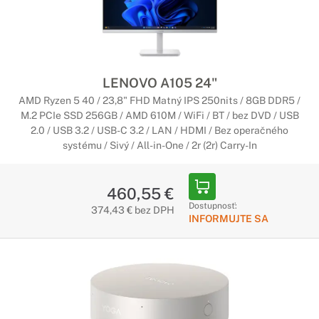
LENOVO A105 24"
AMD Ryzen 5 40 / 23,8" FHD Matný IPS 250nits / 8GB DDR5 /
M.2 PCIe SSD 256GB / AMD 610M / WiFi / BT / bez DVD / USB
2.0 / USB 3.2 / USB-C 3.2 / LAN / HDMI / Bez operačného
systému / Sivý / All-in-One / 2r (2r) Carry-In
460,55 €
Dostupnosť:
374,43 € bez DPH
INFORMUJTE SA