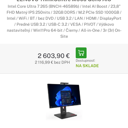
Intel Core Ultra 7 265 (BNCH-46589b) / Intel AI Boost / 23,8"
FHD Matný IPS 250nits / 32GB DDR5 / M.2 PCIe SSD 1000GB /
Intel / WiFi / BT / bez DVD / USB 3.2 / LAN / HDMI / DisplayPort
/ Predné USB 3.2 / USB-C 3.2 / VESA / PIVOT / Výškovo
nastaviteľný / Win11Pro 64-bit / Čierny / All-in-One / 3r (3r) On-
Site
2 603,90 €
Dostupnosť:
2 116,99 € bez DPH
NA SKLADE