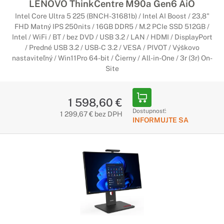
LENOVO ThinkCentre M90a Gen6 AiO
Intel Core Ultra 5 225 (BNCH-31681b) / Intel AI Boost / 23,8"
FHD Matný IPS 250nits / 16GB DDR5 / M.2 PCIe SSD 512GB /
Intel / WiFi / BT / bez DVD / USB 3.2 / LAN / HDMI / DisplayPort
/ Predné USB 3.2 / USB-C 3.2 / VESA / PIVOT / Výškovo
nastaviteľný / Win11Pro 64-bit / Čierny / All-in-One / 3r (3r) On-
Site
1 598,60 €
Dostupnosť:
1 299,67 € bez DPH
INFORMUJTE SA