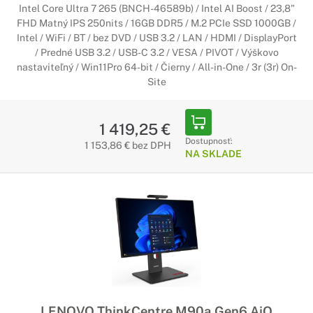
Intel Core Ultra 7 265 (BNCH-46589b) / Intel AI Boost / 23,8"
FHD Matný IPS 250nits / 16GB DDR5 / M.2 PCIe SSD 1000GB /
Intel / WiFi / BT / bez DVD / USB 3.2 / LAN / HDMI / DisplayPort
/ Predné USB 3.2 / USB-C 3.2 / VESA / PIVOT / Výškovo
nastaviteľný / Win11Pro 64-bit / Čierny / All-in-One / 3r (3r) On-
Site
1 419,25 €
Dostupnosť:
1 153,86 € bez DPH
NA SKLADE
LENOVO ThinkCentre M90a Gen6 AiO