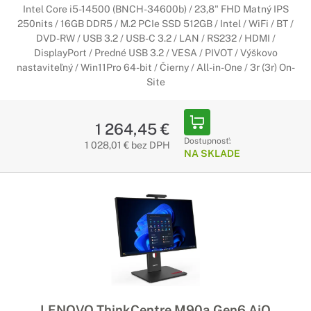
Intel Core i5-14500 (BNCH-34600b) / 23,8" FHD Matný IPS
250nits / 16GB DDR5 / M.2 PCIe SSD 512GB / Intel / WiFi / BT /
DVD-RW / USB 3.2 / USB-C 3.2 / LAN / RS232 / HDMI /
DisplayPort / Predné USB 3.2 / VESA / PIVOT / Výškovo
nastaviteľný / Win11Pro 64-bit / Čierny / All-in-One / 3r (3r) On-
Site
1 264,45 €
Dostupnosť:
1 028,01 € bez DPH
NA SKLADE
LENOVO ThinkCentre M90a Gen6 AiO