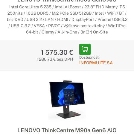
Intel Core Ultra 5 235 / Intel AI Boost / 23,8" FHD Matný IPS
250nits / 16GB DDR5 / M.2 PCIe SSD 512GB / Intel / WiFi / BT /
bez DVD / USB 3.2 / LAN / HDMI / DisplayPort / Predné USB 3.2
/ USB-C 3.2 / VESA / PIVOT / Výškovo nastaviteľný / Win11Pro
64-bit / Čierny / All-in-One / 3r (3r) On-Site
1 575,30 €
Dostupnosť:
1 280,73 € bez DPH
INFORMUJTE SA
LENOVO ThinkCentre M90a Gen6 AiO