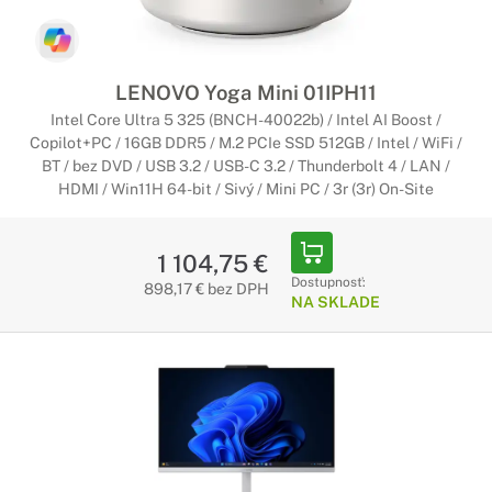
LENOVO Yoga Mini 01IPH11
Intel Core Ultra 5 325 (BNCH-40022b) / Intel AI Boost /
Copilot+PC / 16GB DDR5 / M.2 PCIe SSD 512GB / Intel / WiFi /
BT / bez DVD / USB 3.2 / USB-C 3.2 / Thunderbolt 4 / LAN /
HDMI / Win11H 64-bit / Sivý / Mini PC / 3r (3r) On-Site
1 104,75 €
Dostupnosť:
898,17 € bez DPH
NA SKLADE