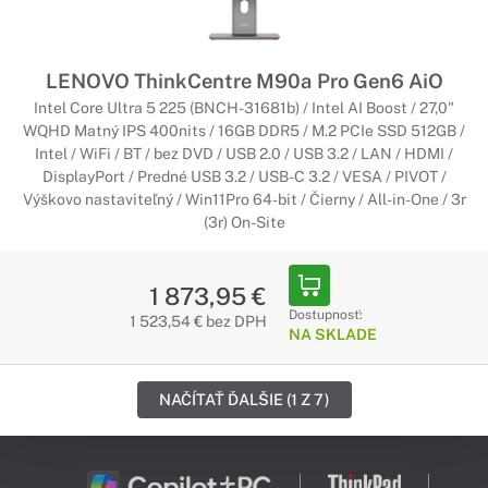
LENOVO ThinkCentre M90a Pro Gen6 AiO
Intel Core Ultra 5 225 (BNCH-31681b) / Intel AI Boost / 27,0"
WQHD Matný IPS 400nits / 16GB DDR5 / M.2 PCIe SSD 512GB /
Intel / WiFi / BT / bez DVD / USB 2.0 / USB 3.2 / LAN / HDMI /
DisplayPort / Predné USB 3.2 / USB-C 3.2 / VESA / PIVOT /
Výškovo nastaviteľný / Win11Pro 64-bit / Čierny / All-in-One / 3r
(3r) On-Site
1 873,95 €
Dostupnosť:
1 523,54 € bez DPH
NA SKLADE
NAČÍTAŤ ĎALŠIE (1 Z 7)