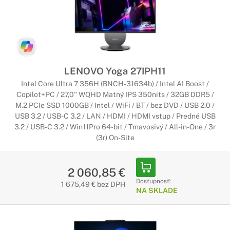
LENOVO Yoga 27IPH11
Intel Core Ultra 7 356H (BNCH-31634b) / Intel AI Boost /
Copilot+PC / 27,0" WQHD Matný IPS 350nits / 32GB DDR5 /
M.2 PCIe SSD 1000GB / Intel / WiFi / BT / bez DVD / USB 2.0 /
USB 3.2 / USB-C 3.2 / LAN / HDMI / HDMI vstup / Predné USB
3.2 / USB-C 3.2 / Win11Pro 64-bit / Tmavosivý / All-in-One / 3r
(3r) On-Site
2 060,85 €
Dostupnosť:
1 675,49 € bez DPH
NA SKLADE