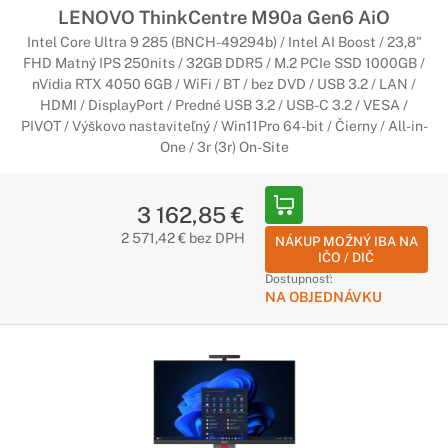
LENOVO ThinkCentre M90a Gen6 AiO
Intel Core Ultra 9 285 (BNCH-49294b) / Intel AI Boost / 23,8"
FHD Matný IPS 250nits / 32GB DDR5 / M.2 PCIe SSD 1000GB /
nVidia RTX 4050 6GB / WiFi / BT / bez DVD / USB 3.2 / LAN /
HDMI / DisplayPort / Predné USB 3.2 / USB-C 3.2 / VESA /
PIVOT / Výškovo nastaviteľný / Win11Pro 64-bit / Čierny / All-in-
One / 3r (3r) On-Site
3 162,85 €
2 571,42 € bez DPH
NÁKUP MOŽNÝ IBA NA
IČO / DIČ
Dostupnosť:
NA OBJEDNÁVKU