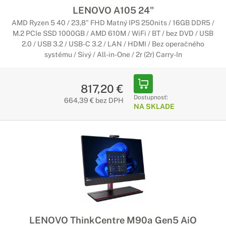
LENOVO A105 24"
AMD Ryzen 5 40 / 23,8" FHD Matný IPS 250nits / 16GB DDR5 /
M.2 PCIe SSD 1000GB / AMD 610M / WiFi / BT / bez DVD / USB
2.0 / USB 3.2 / USB-C 3.2 / LAN / HDMI / Bez operačného
systému / Sivý / All-in-One / 2r (2r) Carry-In
817,20 €
Dostupnosť:
664,39 € bez DPH
NA SKLADE
LENOVO ThinkCentre M90a Gen5 AiO