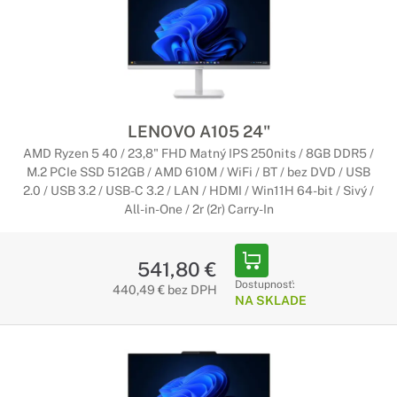
LENOVO A105 24"
AMD Ryzen 5 40 / 23,8" FHD Matný IPS 250nits / 8GB DDR5 /
M.2 PCIe SSD 512GB / AMD 610M / WiFi / BT / bez DVD / USB
2.0 / USB 3.2 / USB-C 3.2 / LAN / HDMI / Win11H 64-bit / Sivý /
All-in-One / 2r (2r) Carry-In
541,80 €
Dostupnosť:
440,49 € bez DPH
NA SKLADE