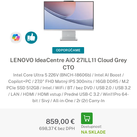
ODPORÚČAME
LENOVO IdeaCentre AiO 27ILL11 Cloud Grey
CTO
Intel Core Ultra 5 226V (BNCH-18606b) / Intel AI Boost /
Copilot+PC / 27,0" FHD Matný IPS 300nits / 16GB DDR5 / M.2
PCIe SSD 512GB / Intel / WiFi / BT / bez DVD / USB 2.0 / USB 3.2
/ LAN / HDMI / HDMI vstup / Predné USB-C 3.2 / Win11Pro 64-
bit / Sivý / All-in-One / 2r (2r) Carry-In
859,00 €
Dostupnosť:
698,37 € bez DPH
NA SKLADE