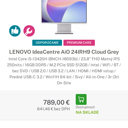
Všestranný spoločník
Stolové počítače Lenovo ponúkajú funkcie, vďaka ktorým sa
jedná o priestorovo úsporné počítače so štýlovým
a elegantným dizajnom. Predstavujú ideálnu voľbu na použitie
nielen v domácnosti.
ODPORÚČAME
PREMIUM CARE
Počítače Lenovo All-in-One s Copilot+
LENOVO IdeaCentre AiO 24IRH9 Cloud Grey
PC
Intel Core i5-13420H (BNCH-18093b) / 23,8" FHD Matný IPS
250nits / 16GB DDR5 / M.2 PCIe SSD 512GB / Intel / WiFi / BT /
bez DVD / USB 2.0 / USB 3.2 / LAN / HDMI / HDMI vstup /
Začína nová éra umelej inteligencie
Predné USB-C 3.2 / Win11H 64-bit / Sivý / All-in-One / 3r (3r)
Najrýchlejšie a najinteligentnejšie počítače so systémom
On-Site
Windows v históri. Počítače Copilot+ sú vybavené najnovšími
nástrojmi umelej inteligencie, ktoré urýchľujú vašu
produktivitu a kreativitu.
789,00 €
Dostupnosť:
641,46 € bez DPH
NA SKLADE