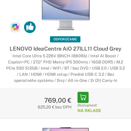
Počítače Lenovo ThinkCentre All-in-
One
Skvelé pre Váš pracovný stôl
Ak hľadáte počítač do kancelárie, ThinkCentre v prevedení
All-in-One sú tá správna voľba. Vďaka inteligentné dizajnu
ODPORÚČAME
šetria miesto na Vašom pracovnom stole, no zároveň sú
LENOVO IdeaCentre AiO 27ILL11 Cloud Grey
dostatočne výkonné na zvládnutie každodenných úloh.
Intel Core Ultra 5 226V (BNCH-18606b) / Intel AI Boost /
Copilot+PC / 27,0" FHD Matný IPS 300nits / 16GB DDR5 / M.2
Počítače Lenovo IdeaCentre All-in-
PCIe SSD 512GB / Intel / WiFi / BT / bez DVD / USB 2.0 / USB 3.2
/ LAN / HDMI / HDMI vstup / Predné USB-C 3.2 / Bez
One
operačného systému / Sivý / All-in-One / 2r (2r) Carry-In
Na prácu aj na doma
Počítač IdeaCentre All-in-One kombinuje dizajn a funkčnosť,
769,00 €
no zároveň ponúka vysoký výkon, ohromujúcu obrazovku bez
Dostupnosť:
625,20 € bez DPH
okrajov a viacdotykové ovládanie. Vďaka tomu je ideálny pre
NA SKLADE
domáce použitie.
Počítače Lenovo All-in-One