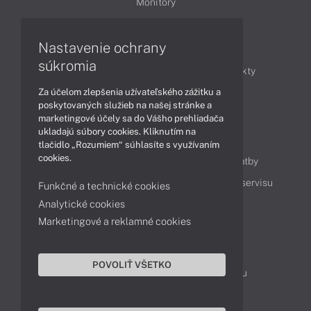
Monitory
Nastavenie ochrany
Články
súkromia
Obchodné informácie
Novinky
Produkty
Za účelom zlepšenia užívateľského zážitku a
Technológie
Videá
poskytovaných služieb na našej stránke a
marketingové účely sa do Vášho prehliadača
ukladajú súbory cookies. Kliknutím na
Obsah
tlačidlo „Rozumiem“ súhlasíte s využívaním
cookies.
Ako nakupovať
Možnosti doručenia a platby
Podpora a servis
Servisné služby
Cenník servisu
Funkčné a technické cookies
Analytické cookies
Marketingové a reklamné cookies
Kontakty
043 4224 771
Obchodné oddelenie
POVOLIŤ VŠETKO
Servisné oddelenie
Reklamácia tovaru
TeamViewer (vzdialená podpora)