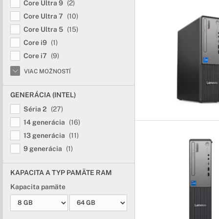
Core Ultra 9
(2)
Core Ultra 7
(10)
Core Ultra 5
(15)
Core i9
(1)
Core i7
(9)
VIAC MOŽNOSTÍ
GENERÁCIA (INTEL)
Séria 2
(27)
14 generácia
(16)
13 generácia
(11)
9 generácia
(1)
KAPACITA A TYP PAMÄTE RAM
Kapacita pamäte