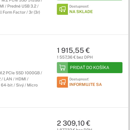
 M.2 PCIe SSD 512GB /
MI / Predné USB 3.2 /
Dostupnosť:
NA SKLADE
 Form Factor / 3r (3r)
1 915,55 €
1 557,36 € bez DPH
PRIDAŤ DO KOŠÍKA
M.2 PCIe SSD 1000GB /
 / LAN / HDMI /
Dostupnosť:
INFORMUJTE SA
64-bit / Sivý / Micro
2 309,10 €