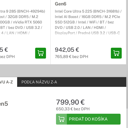
Gen6
Ultra 9 285 (BNCH-49294b)
Intel Core Ultra 5 225 (BNCH-31681b) /
oost / 32GB DDR5 / M.2
Intel AI Boost / 16GB DDR5 / M.2 PCIe
00GB / nVidia RTX 5060
SSD 512GB / Intel / WiFi / BT / bez
 BT / bez DVD / USB 3.2 /
DVD / USB 2.0 / LAN / HDMI /
 4 / LAN / HDMI /
DisplayPort / Predné USB 3.2 / USB-C
 / Predné USB 3.2 / USB-C
3.2 / Bez operačného systému / Čierny
ro 64-bit / Sivý / Micro
/ Small Form Factor / 3r (3r) On-Site
5 €
942,05 €
/ 3r (3r) On-Site
 bez DPH
765,89 € bez DPH
VU A-Z
PODĽA NÁZVU Z-A
799,90 €
en5
650,33 € bez DPH
PRIDAŤ DO KOŠÍKA