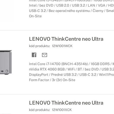
Intel Core i5-13420H (BNCH-18093b) / 16GB DDR5 /
Intel / bez DVD / USB 2.0 / USB 3.2 / LAN / VGA / HD
USB-C 3.2 / Bez operačného systému / Čierny / Small
On-Site
LENOVO ThinkCentre neo Ultra
kód produktu:
12W1001WCK
Intel Core i7-14700 (BNCH-43514b) / 16GB DDR5 / 
nVidia RTX 4060 8GB / WiFi / BT / bez DVD / USB 3.2
DisplayPort / Predné USB 3.2 / USB-C 3.2 / Win11Pro 
Form Factor / 3r (3r) On-Site
LENOVO ThinkCentre neo Ultra
kód produktu:
12W1001XCK