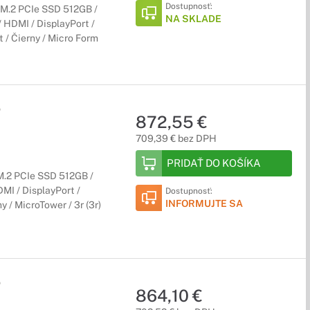
Dostupnosť:
 M.2 PCIe SSD 512GB /
NA SKLADE
 / HDMI / DisplayPort /
 / Čierny / Micro Form
5
872,55 €
709,39 € bez DPH
PRIDAŤ DO KOŠÍKA
M.2 PCIe SSD 512GB /
DMI / DisplayPort /
Dostupnosť:
INFORMUJTE SA
y / MicroTower / 3r (3r)
5
864,10 €