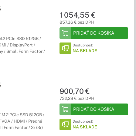
5
1 054,55 €
857,36 € bez DPH
PRIDAŤ DO KOŠÍKA
M.2 PCIe SSD 512GB /
DMI / DisplayPort /
Dostupnosť:
NA SKLADE
y / Small Form Factor /
5
900,70 €
732,28 € bez DPH
PRIDAŤ DO KOŠÍKA
 M.2 PCIe SSD 512GB /
 / VGA / HDMI / Predné
Dostupnosť:
NA SKLADE
l Form Factor / 3r (3r)