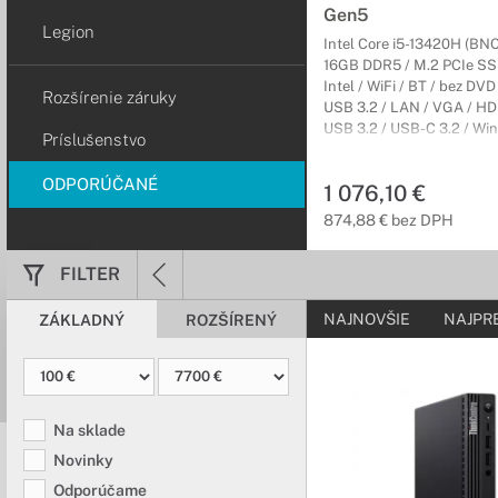
Gen5
Legion
Intel Core i5-13420H (BN
16GB DDR5 / M.2 PCIe SS
Intel / WiFi / BT / bez DVD
Rozšírenie záruky
USB 3.2 / LAN / VGA / HD
USB 3.2 / USB-C 3.2 / Win
Príslušenstvo
/ Čierny / MicroTower / 3r 
ODPORÚČANÉ
1 076,10 €
874,88 € bez DPH
FILTER
NAJNOVŠIE
NAJPR
ZÁKLADNÝ
ROZŠÍRENÝ
Na sklade
Novinky
Odporúčame