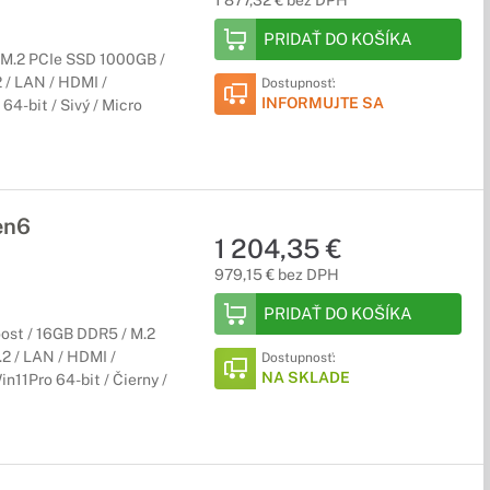
1 877,32 € bez DPH
PRIDAŤ DO KOŠÍKA
 M.2 PCIe SSD 1000GB /
 / LAN / HDMI /
Dostupnosť:
INFORMUJTE SA
64-bit / Sivý / Micro
en6
1 204,35 €
979,15 € bez DPH
PRIDAŤ DO KOŠÍKA
oost / 16GB DDR5 / M.2
.2 / LAN / HDMI /
Dostupnosť:
NA SKLADE
n11Pro 64-bit / Čierny /