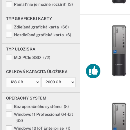
Pamäť nie je možné rozšíriť
(3)
TYP GRAFICKEJ KARTY
Zdieľaná grafická karta
(66)
Nezdieľaná grafická karta
(6)
TYP ÚLOŽISKA
M.2 PCIe SSD
(72)
CELKOVÁ KAPACITA ÚLOŽISKA
OPERAČNÝ SYSTÉM
Bez operačného systému
(8)
Windows 11 Professional 64-bit
(63)
Windows 10 IoT Enterprise
(1)