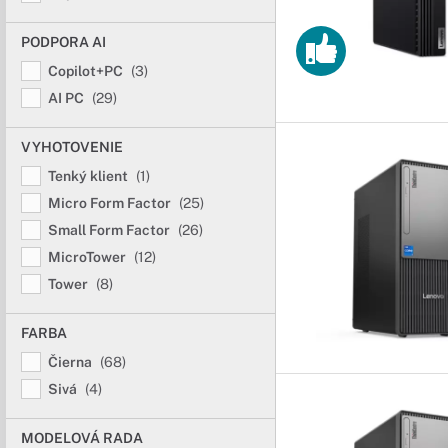
PODPORA AI
Copilot+PC
(3)
AI PC
(29)
VYHOTOVENIE
Tenký klient
(1)
Micro Form Factor
(25)
Small Form Factor
(26)
MicroTower
(12)
Tower
(8)
FARBA
Čierna
(68)
Sivá
(4)
MODELOVÁ RADA