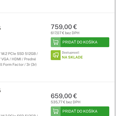
759,00 €
5
617,07 € bez DPH
PRIDAŤ DO KOŠÍKA
Dostupnosť:
 M.2 PCIe SSD 512GB /
NA SKLADE
 / VGA / HDMI / Predné
l Form Factor / 3r (3r)
5
659,00 €
535,77 € bez DPH
PRIDAŤ DO KOŠÍKA