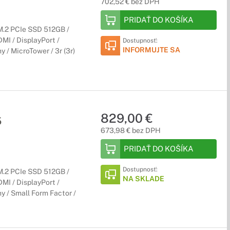
702,52 € bez DPH
PRIDAŤ DO KOŠÍKA
M.2 PCIe SSD 512GB /
DMI / DisplayPort /
Dostupnosť:
INFORMUJTE SA
y / MicroTower / 3r (3r)
829,00 €
5
673,98 € bez DPH
PRIDAŤ DO KOŠÍKA
Dostupnosť:
M.2 PCIe SSD 512GB /
NA SKLADE
DMI / DisplayPort /
y / Small Form Factor /