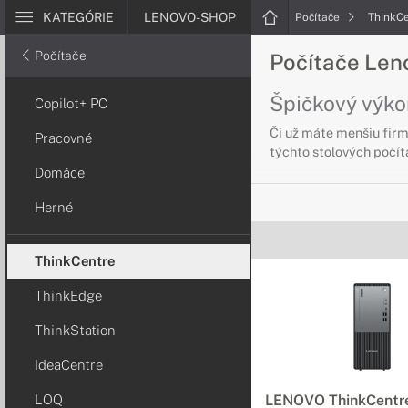
KATEGÓRIE
LENOVO-SHOP
Počítače
ThinkC
Počítače
Počítače Len
Špičkový výko
Copilot+ PC
Či už máte menšiu firm
Pracovné
týchto stolových počíta
Domáce
Herné
ThinkCentre
ThinkEdge
ThinkStation
IdeaCentre
LOQ
LENOVO ThinkCentre