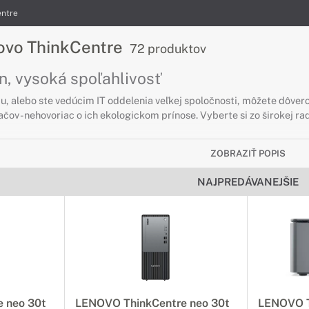
entre
ovo ThinkCentre
72 produktov
n, vysoká spoľahlivosť
u, alebo ste vedúcim IT oddelenia veľkej spoločnosti, môžete dôver
čov - nehovoriac o ich ekologickom prínose. Vyberte si zo širokej r
ZOBRAZIŤ POPIS
NAJPREDÁVANEJŠIE
 neo 30t
LENOVO ThinkCentre neo 30t
LENOVO T