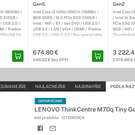
Gen5
Gen2
CH-18093b) /
Intel Core i3-1315U (BNCH-13688b) /
Intel Core 
D 512GB /
8GB DDR5 / M.2 PCIe SSD 256GB /
/ Intel AI B
 / USB 2.0 /
Intel / WiFi / BT / bez DVD / USB 2.0 /
PCIe SSD 10
MI / Predné
USB 3.2 / LAN / VGA / HDMI / Predné
8GB / WiFi /
11Pro 64-bit
USB 3.2 / USB-C 3.2 / Bez operačného
Thunderbolt
(3r) On-Site
systému / Čierny / MicroTower / 3r (3r)
DisplayPort
On-Site
3.2 / Win11P
674,80 €
3 222,4
Form Factor 
548,62 € bez DPH
2 619,88 €
EDÁVANEJŠIE
NAJLACNEJŠIE
NAJDRAHŠIE
PODĽA NÁZ
ODPORÚČAME
LENOVO ThinkCentre M70q Tiny G
kód produktu:
12TD0013CK