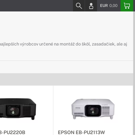
EUR
0,00
 najlepších výrobcov určené na montáž do škôl, zasadačiek, ale aj
B-PU2220B
EPSON EB-PU2113W