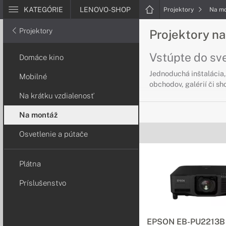
KATEGÓRIE
LENOVO-SHOP
Projektory
Na m
Projektory
Projektory n
Vstúpte do sv
Domáce kino
Jednoduchá inštalácia, 
Mobilné
obchodov, galérií či s
Na krátku vzdialenosť
Na montáž
Osvetlenie a pútače
Plátna
Príslušenstvo
EPSON EB-PU2213B