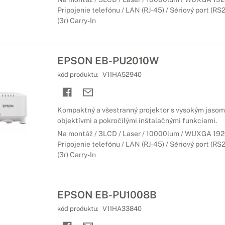
Pripojenie telefónu / LAN (RJ-45) / Sériový port (RS
(3r) Carry-In
EPSON EB-PU2010W
kód produktu:
V11HA52940
Kompaktný a všestranný projektor s vysokým jasom
objektívmi a pokročilými inštalačnými funkciami.
Na montáž / 3LCD / Laser / 10000lum / WUXGA 1920
Pripojenie telefónu / LAN (RJ-45) / Sériový port (RS
(3r) Carry-In
EPSON EB-PU1008B
kód produktu:
V11HA33840