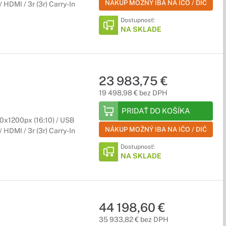
NÁKUP MOŽNÝ IBA NA IČO / DIČ
 HDMI / 3r (3r) Carry-In
Dostupnosť:
NA SKLADE
23 983,75 €
19 498,98 € bez DPH
PRIDAŤ DO KOŠÍKA
0x1200px (16:10) / USB
NÁKUP MOŽNÝ IBA NA IČO / DIČ
 HDMI / 3r (3r) Carry-In
Dostupnosť:
NA SKLADE
44 198,60 €
35 933,82 € bez DPH