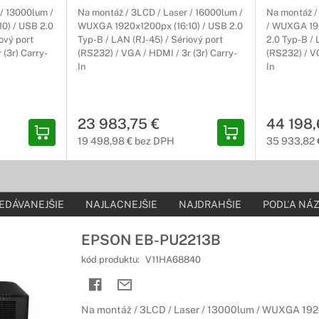
/ 13000lum /
Na montáž / 3LCD / Laser / 16000lum /
Na montáž /
0) / USB 2.0
WUXGA 1920x1200px (16:10) / USB 2.0
/ WUXGA 192
ový port
Typ-B / LAN (RJ-45) / Sériový port
2.0 Typ-B / 
 (3r) Carry-
(RS232) / VGA / HDMI / 3r (3r) Carry-
(RS232) / VG
In
In
23 983,75 €
44 198,
19 498,98 € bez DPH
35 933,82 
EDÁVANEJŠIE
NAJLACNEJŠIE
NAJDRAHŠIE
PODĽA NÁZ
EPSON EB-PU2213B
kód produktu:
V11HA68840
Na montáž / 3LCD / Laser / 13000lum / WUXGA 192