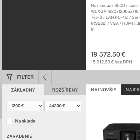
Na montáž / 3LCD / Laser 
WUXGA 1920x1200px (16:1
Typ-B / LAN (RJ-45) / Séri
(RS232) / VGA / HDMI / 3r
In
19 572,50 €
15 912,60 € bez DPH
FILTER
NAJNOVŠIE
NAJPR
ZÁKLADNÝ
ROZŠÍRENÝ
Na sklade
ZARADENIE