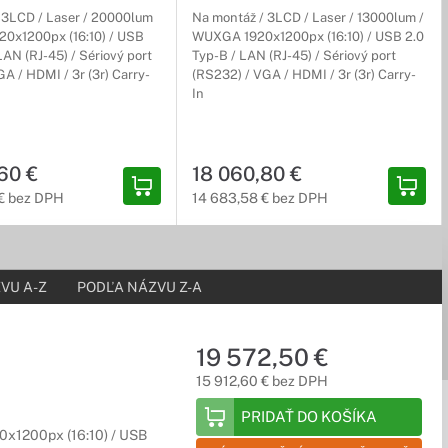
 3LCD / Laser / 20000lum
Na montáž / 3LCD / Laser / 13000lum /
0x1200px (16:10) / USB
WUXGA 1920x1200px (16:10) / USB 2.0
LAN (RJ-45) / Sériový port
Typ-B / LAN (RJ-45) / Sériový port
A / HDMI / 3r (3r) Carry-
(RS232) / VGA / HDMI / 3r (3r) Carry-
In
60 €
18 060,80 €
€ bez DPH
14 683,58 € bez DPH
VU A-Z
PODĽA NÁZVU Z-A
19 572,50 €
15 912,60 € bez DPH
PRIDAŤ DO KOŠÍKA
0x1200px (16:10) / USB