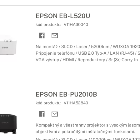
EPSON EB-L520U
kód produktu:
V11HA30040
Na montáž / 3LCD / Laser / 5200lum / WUXGA 1920x
Pripojenie telefónu / USB 2.0 Typ-A / LAN (RJ-45) / S
VGA výstup / HDMI / Reproduktory / 3r (3r) Carry-In
EPSON EB-PU2010B
kód produktu:
V11HA52840
Kompaktný a všestranný projektor s vysokým jasom
objektívmi a pokročilými inštalačnými funkciami.
Na montáž / 3LCD / Laser / 10000lum / WUXGA 1920