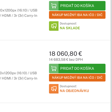
PRIDAŤ DO KOŠÍKA
0x1200px (16:10) / USB
NÁKUP MOŽNÝ IBA NA IČO / DIČ
 HDMI / 3r (3r) Carry-In
Dostupnosť:
NA SKLADE
18 060,80 €
14 683,58 € bez DPH
PRIDAŤ DO KOŠÍKA
0x1200px (16:10) / USB
NÁKUP MOŽNÝ IBA NA IČO / DIČ
 HDMI / 3r (3r) Carry-In
Dostupnosť:
NA OBJEDNÁVKU