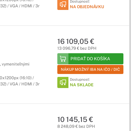
Dostupnosť:
232) / VGA / HDMI / 3r
NA OBJEDNÁVKU
16 109,05 €
13 096,79 € bez DPH
PRIDAŤ DO KOŠÍKA
, vymeniteľnými
NÁKUP MOŽNÝ IBA NA IČO / DIČ
x1200px (16:10) /
Dostupnosť:
232) / VGA / HDMI / 3r
NA SKLADE
10 145,15 €
8 248,09 € bez DPH