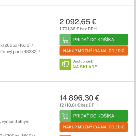
2 092,65 €
1 701,36 € bez DPH
PRIDAŤ DO KOŠÍKA
1200px (16:10) /
NÁKUP MOŽNÝ IBA NA IČO / DIČ
ériový port (RS232) /
Dostupnosť:
NA SKLADE
14 896,30 €
12 110,81 € bez DPH
PRIDAŤ DO KOŠÍKA
, vymeniteľnými
NÁKUP MOŽNÝ IBA NA IČO / DIČ
x1200px (16:10) /