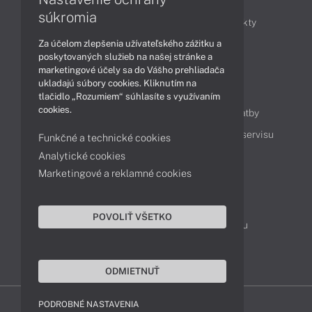
súkromia
Obchodné informácie
Novinky
Produkty
Za účelom zlepšenia užívateľského zážitku a
Technológie
Videá
poskytovaných služieb na našej stránke a
marketingové účely sa do Vášho prehliadača
ukladajú súbory cookies. Kliknutím na
Obsah
tlačidlo „Rozumiem“ súhlasíte s využívaním
cookies.
Ako nakupovať
Možnosti doručenia a platby
Podpora a servis
Servisné služby
Cenník servisu
Funkčné a technické cookies
Analytické cookies
Marketingové a reklamné cookies
Kontakty
043 4224 771
Obchodné oddelenie
POVOLIŤ VŠETKO
Servisné oddelenie
Reklamácia tovaru
TeamViewer (vzdialená podpora)
ODMIETNUŤ
PODROBNÉ NASTAVENIA