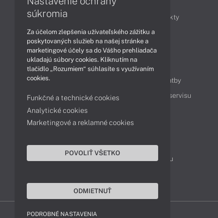
Nastavenie ochrany
Články
súkromia
Obchodné informácie
Novinky
Produkty
Za účelom zlepšenia užívateľského zážitku a
Technológie
Videá
poskytovaných služieb na našej stránke a
marketingové účely sa do Vášho prehliadača
ukladajú súbory cookies. Kliknutím na
Obsah
tlačidlo „Rozumiem“ súhlasíte s využívaním
cookies.
Ako nakupovať
Možnosti doručenia a platby
Podpora a servis
Servisné služby
Cenník servisu
Funkčné a technické cookies
Analytické cookies
Marketingové a reklamné cookies
Kontakty
043 4224 771
Obchodné oddelenie
POVOLIŤ VŠETKO
Servisné oddelenie
Reklamácia tovaru
TeamViewer (vzdialená podpora)
ODMIETNUŤ
PODROBNÉ NASTAVENIA