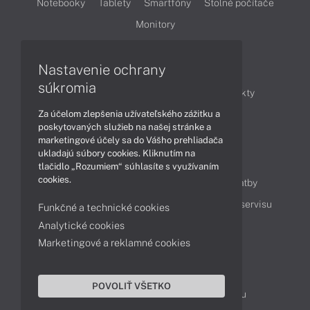
Notebooky
Tablety
Smartfóny
Stolné počítače
Monitory
Nastavenie ochrany
Články
súkromia
Obchodné informácie
Novinky
Produkty
Za účelom zlepšenia užívateľského zážitku a
Technológie
Videá
poskytovaných služieb na našej stránke a
marketingové účely sa do Vášho prehliadača
ukladajú súbory cookies. Kliknutím na
Obsah
tlačidlo „Rozumiem“ súhlasíte s využívaním
cookies.
Ako nakupovať
Možnosti doručenia a platby
Podpora a servis
Servisné služby
Cenník servisu
Funkčné a technické cookies
Analytické cookies
Marketingové a reklamné cookies
Kontakty
043 4224 771
Obchodné oddelenie
POVOLIŤ VŠETKO
Servisné oddelenie
Reklamácia tovaru