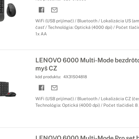
WiFi (USB prijímač) / Bluetooth / Lokalizácia US (a
časť / Technológia: Optická (4000 dpi) / Počet tlačid
1x AA
LENOVO 6000 Multi-Mode bezdrôtov
myš CZ
kód produktu:
4X31S04818
WiFi (USB prijímač) / Bluetooth / Lokalizácia CZ (če
Technológia: Optická (4000 dpi) / Počet tlačidiel: 8
LENOVO 6000 Multi-Mode Pro set b