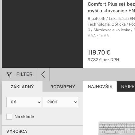
Comfort Plus set bez
myši a klávesnice EN
Bluetooth / Lokalizácia EN
Technológia: Optická / Poče
6 / Skrolovacie koliesko / 
AAA / 1x AA
119,70 €
97,32 € bez DPH
FILTER
NAJNOVŠIE
NAJPR
ZÁKLADNÝ
ROZŠÍRENÝ
Na sklade
VÝROBCA