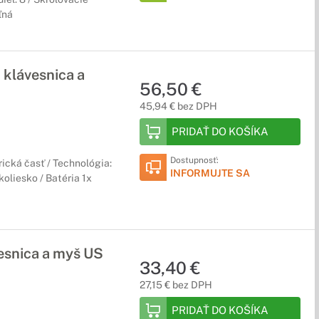
ľná
klávesnica a
56,50 €
45,94 € bez DPH
PRIDAŤ DO KOŠÍKA
Dostupnosť:
rická časť / Technológia:
INFORMUJTE SA
koliesko / Batéria 1x
snica a myš US
33,40 €
27,15 € bez DPH
PRIDAŤ DO KOŠÍKA