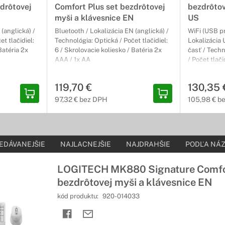
drôtovej
Comfort Plus set bezdrôtovej
bezdrôtov
myši a klávesnice EN
US
 (anglická) /
Bluetooth / Lokalizácia EN (anglická) /
WiFi (USB pr
t tlačidiel:
Technológia: Optická / Počet tlačidiel:
Lokalizácia 
Batéria 2x
6 / Skrolovacie koliesko / Batéria 2x
časť / Techn
AAA / 1x AA
/ Počet tlači
AA
119,70 €
130,35 
97,32 € bez DPH
105,98 € b
EDÁVANEJŠIE
NAJLACNEJŠIE
NAJDRAHŠIE
PODĽA NÁZ
LOGITECH MK880 Signature Comfor
bezdrôtovej myši a klávesnice EN
kód produktu:
920-014033