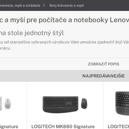
ávesnice, myši a ovládače
Sety klávesníc a myší
íc a myší pre počítače a notebooky Leno
na stole jednotný štýl
y od starostlivo vybraných výrobcov Vám umožnia zjednotiť štýl Vá
prácu.
ZOBRAZIŤ POPIS
NAJPREDÁVANEJŠIE
gnature
LOGITECH MK880 Signature
LOGITECH