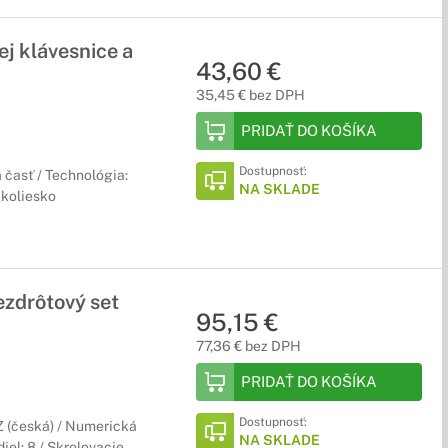
j klávesnice a
43,60 €
35,45 € bez DPH
PRIDAŤ DO KOŠÍKA
Dostupnosť:
 časť / Technológia:
NA SKLADE
 koliesko
ezdrôtový set
95,15 €
77,36 € bez DPH
PRIDAŤ DO KOŠÍKA
Dostupnosť:
CZ (česká) / Numerická
NA SKLADE
iel: 8 / Skrolovacie