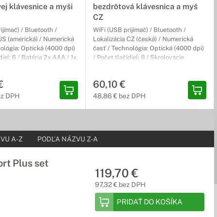
ej klávesnice a myši
bezdrôtová klávesnica a myš
CZ
ijímač) / Bluetooth /
WiFi (USB prijímač) / Bluetooth /
US (americká) / Numerická
Lokalizácia CZ (česká) / Numerická
ológia: Optická (4000 dpi)
časť / Technológia: Optická (4000 dpi)
diel: 6 / Batéria 2x AAA / 1x
/ Počet tlačidiel: 8 / Skrolovacie
koliesko
€
60,10 €
ez DPH
48,86 € bez DPH
VU A-Z
PODĽA NÁZVU Z-A
t Plus set
119,70 €
97,32 € bez DPH
PRIDAŤ DO KOŠÍKA