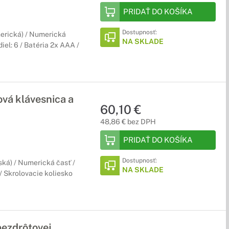
PRIDAŤ DO KOŠÍKA
Dostupnosť:
merická) / Numerická
NA SKLADE
iel: 6 / Batéria 2x AAA /
á klávesnica a
60,10 €
48,86 € bez DPH
PRIDAŤ DO KOŠÍKA
Dostupnosť:
ská) / Numerická časť /
NA SKLADE
 / Skrolovacie koliesko
ezdrôtovej