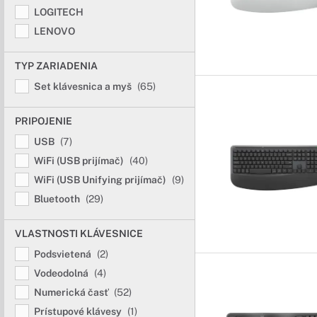
LOGITECH
LENOVO
TYP ZARIADENIA
Set klávesnica a myš
(65)
PRIPOJENIE
USB
(7)
WiFi (USB prijímač)
(40)
WiFi (USB Unifying prijímač)
(9)
Bluetooth
(29)
VLASTNOSTI KLÁVESNICE
Podsvietená
(2)
Vodeodolná
(4)
Numerická časť
(52)
Prístupové klávesy
(1)