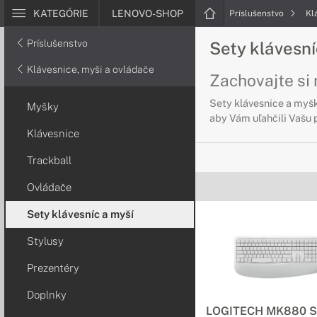
KATEGÓRIE
LENOVO-SHOP
Príslušenstvo
Kl
Príslušenstvo
Sety klávesn
Klávesnice, myši a ovládače
Zachovajte si 
Sety klávesnice a myšk
Myšky
aby Vám uľahčili Vašu 
Klávesnice
Trackball
Ovládače
Sety klávesníc a myší
Stylusy
Prezentéry
Doplnky
LOGITECH MK880 Si