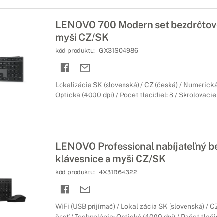
LENOVO 700 Modern set bezdrôtove
myši CZ/SK
kód produktu:
GX31S04986
Lokalizácia SK (slovenská) / CZ (česká) / Numerická
Optická (4000 dpi) / Počet tlačidiel: 8 / Skrolovacie
LENOVO Professional nabíjateľný b
klávesnice a myši CZ/SK
kód produktu:
4X31R64322
WiFi (USB prijímač) / Lokalizácia SK (slovenská) / 
časť / Technológia: Optická (4000 dpi) / Počet tlačid