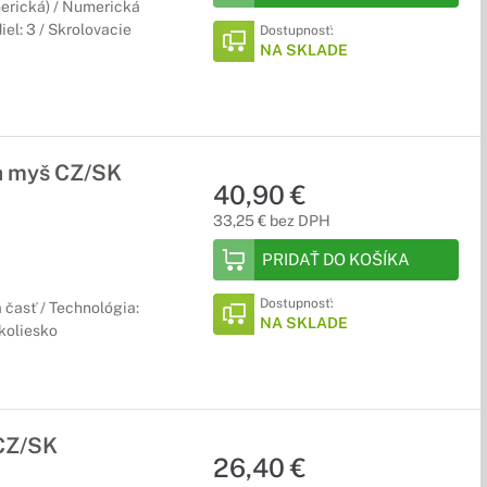
merická) / Numerická
iel: 3 / Skrolovacie
Dostupnosť:
NA SKLADE
a myš CZ/SK
40,90 €
33,25 € bez DPH
PRIDAŤ DO KOŠÍKA
Dostupnosť:
 časť / Technológia:
NA SKLADE
 koliesko
 CZ/SK
26,40 €