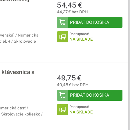
54,45 €
44,27 € bez DPH
PRIDAŤ DO KOŠÍKA
Dostupnosť:
lovenská) / Numerická
NA SKLADE
iel: 4 / Skrolovacie
klávesnica a
49,75 €
40,45 € bez DPH
PRIDAŤ DO KOŠÍKA
Dostupnosť:
Numerická časť /
NA SKLADE
/ Skrolovacie koliesko /