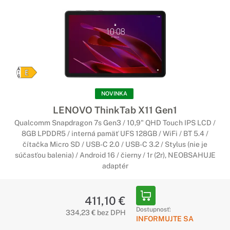
NOVINKA
LENOVO ThinkTab X11 Gen1
Qualcomm Snapdragon 7s Gen3 / 10,9" QHD Touch IPS LCD /
8GB LPDDR5 / interná pamäť UFS 128GB / WiFi / BT 5.4 /
čítačka Micro SD / USB-C 2.0 / USB-C 3.2 / Stylus (nie je
súčasťou balenia) / Android 16 / čierny / 1r (2r), NEOBSAHUJE
adaptér
411,10 €
Dostupnosť:
334,23 € bez DPH
INFORMUJTE SA