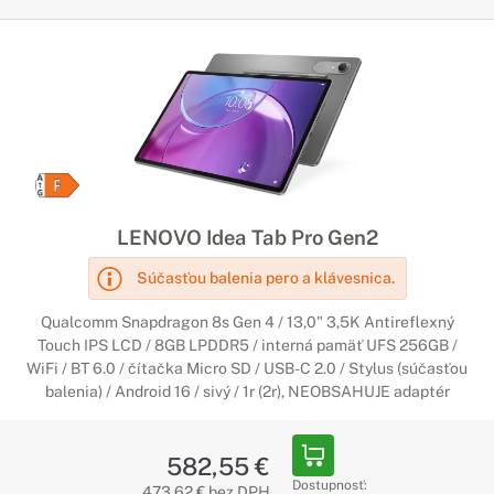
LENOVO Idea Tab Pro Gen2
Súčasťou balenia pero a klávesnica.
Qualcomm Snapdragon 8s Gen 4 / 13,0" 3,5K Antireflexný
Touch IPS LCD / 8GB LPDDR5 / interná pamäť UFS 256GB /
WiFi / BT 6.0 / čítačka Micro SD / USB-C 2.0 / Stylus (súčasťou
balenia) / Android 16 / sivý / 1r (2r), NEOBSAHUJE adaptér
582,55 €
Dostupnosť:
473,62 € bez DPH