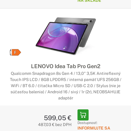
NA SKLADE
LENOVO Idea Tab Pro Gen2
Qualcomm Snapdragon 8s Gen 4 / 13,0" 3,5K Antireflexný
Touch IPS LCD / 8GB LPDDR5 / interná pamäť UFS 256GB /
WiFi / BT 6.0 / čítačka Micro SD / USB-C 2.0 / Stylus (nie je
súčasťou balenia) / Android 16 / sivý / 1r (2r), NEOBSAHUJE
adaptér
599,05 €
Dostupnosť:
487,03 € bez DPH
INFORMUJTE SA