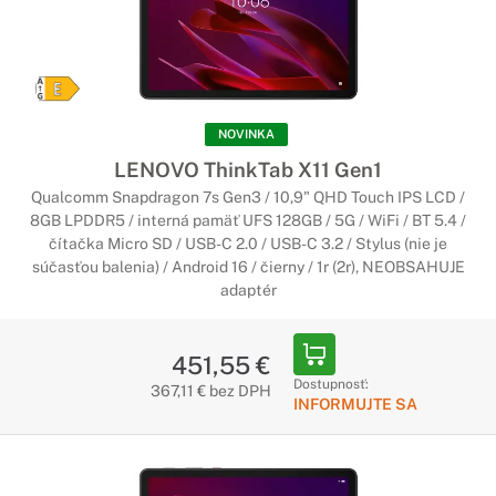
NOVINKA
LENOVO ThinkTab X11 Gen1
Qualcomm Snapdragon 7s Gen3 / 10,9" QHD Touch IPS LCD /
8GB LPDDR5 / interná pamäť UFS 128GB / 5G / WiFi / BT 5.4 /
čítačka Micro SD / USB-C 2.0 / USB-C 3.2 / Stylus (nie je
súčasťou balenia) / Android 16 / čierny / 1r (2r), NEOBSAHUJE
adaptér
451,55 €
Dostupnosť:
367,11 € bez DPH
INFORMUJTE SA