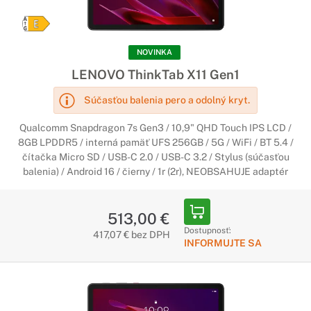
NOVINKA
LENOVO ThinkTab X11 Gen1
Súčasťou balenia pero a odolný kryt.
Qualcomm Snapdragon 7s Gen3 / 10,9" QHD Touch IPS LCD /
8GB LPDDR5 / interná pamäť UFS 256GB / 5G / WiFi / BT 5.4 /
čítačka Micro SD / USB-C 2.0 / USB-C 3.2 / Stylus (súčasťou
balenia) / Android 16 / čierny / 1r (2r), NEOBSAHUJE adaptér
513,00 €
Dostupnosť:
417,07 € bez DPH
INFORMUJTE SA