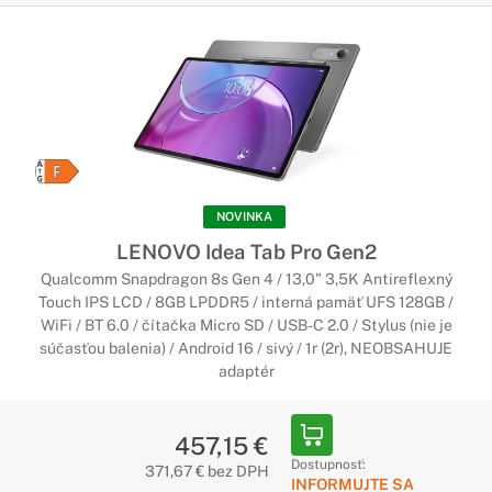
NOVINKA
LENOVO Idea Tab Pro Gen2
Qualcomm Snapdragon 8s Gen 4 / 13,0" 3,5K Antireflexný
Touch IPS LCD / 8GB LPDDR5 / interná pamäť UFS 128GB /
WiFi / BT 6.0 / čítačka Micro SD / USB-C 2.0 / Stylus (nie je
súčasťou balenia) / Android 16 / sivý / 1r (2r), NEOBSAHUJE
adaptér
457,15 €
Dostupnosť:
371,67 € bez DPH
INFORMUJTE SA