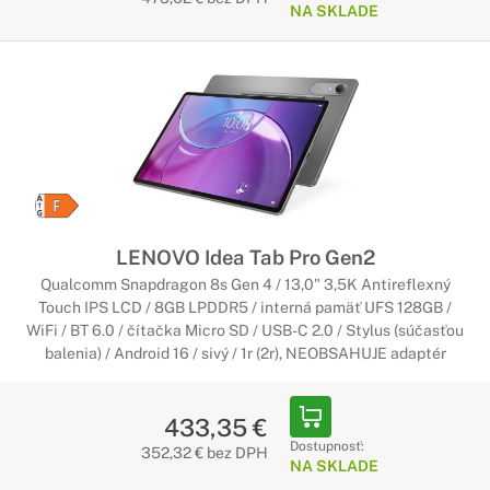
NA SKLADE
LENOVO Idea Tab Pro Gen2
Qualcomm Snapdragon 8s Gen 4 / 13,0" 3,5K Antireflexný
Touch IPS LCD / 8GB LPDDR5 / interná pamäť UFS 128GB /
WiFi / BT 6.0 / čítačka Micro SD / USB-C 2.0 / Stylus (súčasťou
balenia) / Android 16 / sivý / 1r (2r), NEOBSAHUJE adaptér
433,35 €
Dostupnosť:
352,32 € bez DPH
NA SKLADE