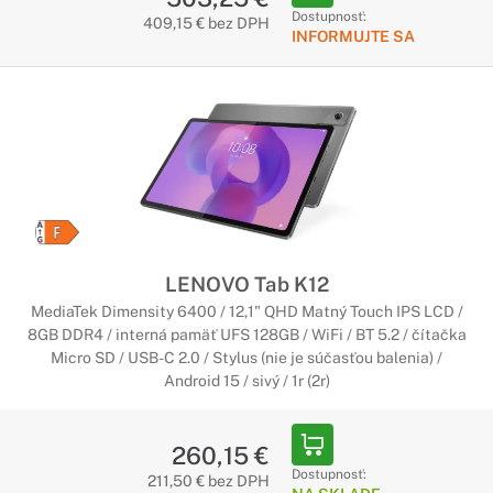
Dostupnosť:
409,15 € bez DPH
INFORMUJTE SA
LENOVO Tab K12
MediaTek Dimensity 6400 / 12,1" QHD Matný Touch IPS LCD /
8GB DDR4 / interná pamäť UFS 128GB / WiFi / BT 5.2 / čítačka
Micro SD / USB-C 2.0 / Stylus (nie je súčasťou balenia) /
Android 15 / sivý / 1r (2r)
260,15 €
Dostupnosť:
211,50 € bez DPH