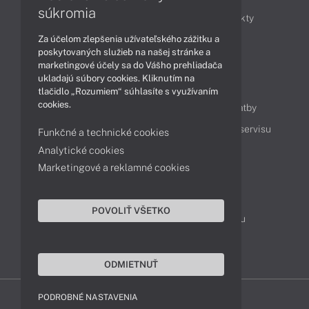
súkromia
Obchodné informácie
Novinky
Produkty
Za účelom zlepšenia užívateľského zážitku a
Technológie
Videá
poskytovaných služieb na našej stránke a
marketingové účely sa do Vášho prehliadača
ukladajú súbory cookies. Kliknutím na
Obsah
tlačidlo „Rozumiem“ súhlasíte s využívaním
cookies.
Ako nakupovať
Možnosti doručenia a platby
Podpora a servis
Servisné služby
Cenník servisu
Funkčné a technické cookies
Analytické cookies
Marketingové a reklamné cookies
Kontakty
043 4224 771
Obchodné oddelenie
POVOLIŤ VŠETKO
Servisné oddelenie
Reklamácia tovaru
TeamViewer (vzdialená podpora)
ODMIETNUŤ
PODROBNÉ NASTAVENIA