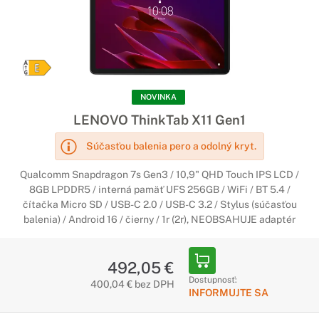
NOVINKA
LENOVO ThinkTab X11 Gen1
Súčasťou balenia pero a odolný kryt.
Qualcomm Snapdragon 7s Gen3 / 10,9" QHD Touch IPS LCD /
8GB LPDDR5 / interná pamäť UFS 256GB / WiFi / BT 5.4 /
čítačka Micro SD / USB-C 2.0 / USB-C 3.2 / Stylus (súčasťou
balenia) / Android 16 / čierny / 1r (2r), NEOBSAHUJE adaptér
492,05 €
Dostupnosť:
400,04 € bez DPH
INFORMUJTE SA