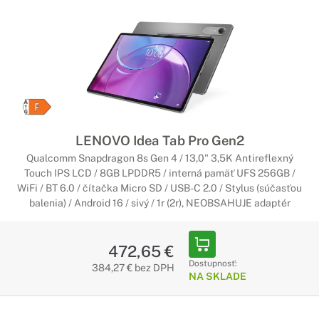
LENOVO Idea Tab Pro Gen2
Qualcomm Snapdragon 8s Gen 4 / 13,0" 3,5K Antireflexný
Touch IPS LCD / 8GB LPDDR5 / interná pamäť UFS 256GB /
WiFi / BT 6.0 / čítačka Micro SD / USB-C 2.0 / Stylus (súčasťou
balenia) / Android 16 / sivý / 1r (2r), NEOBSAHUJE adaptér
472,65 €
Dostupnosť:
384,27 € bez DPH
NA SKLADE