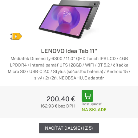
LENOVO Idea Tab 11"
MediaTek Dimensity 6300 / 11,0" QHD Touch IPS LCD / 4GB
LPDDR4 / interná pamäť UFS 128GB / WiFi / BT 5.2 / čítačka
Micro SD / USB-C 2.0 / Stylus (súčasťou balenia) / Android 15 /
sivý / 2r (2r), NEOBSAHUJE adaptér
200,40 €
Dostupnosť:
162,93 € bez DPH
NA SKLADE
NAČÍTAŤ ĎALŠIE (1 Z 5)