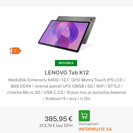
NOVINKA
LENOVO Tab K12
MediaTek Dimensity 6400 / 12,1" QHD Matný Touch IPS LCD /
8GB DDR4 / interná pamäť UFS 128GB / 5G / WiFi / BT 5.2 /
čítačka Micro SD / USB-C 2.0 / Stylus (nie je súčasťou balenia)
/ Android 15 / sivý / 1r (2r)
385,95 €
Dostupnosť:
313,78 € bez DPH
INFORMUJTE SA