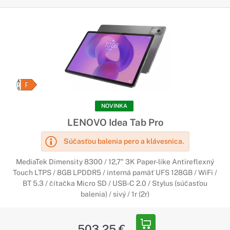
NOVINKA
LENOVO Idea Tab Pro
Súčasťou balenia pero a klávesnica.
MediaTek Dimensity 8300 / 12,7" 3K Paper-like Antireflexný
Touch LTPS / 8GB LPDDR5 / interná pamäť UFS 128GB / WiFi /
BT 5.3 / čítačka Micro SD / USB-C 2.0 / Stylus (súčasťou
balenia) / sivý / 1r (2r)
503,25 €