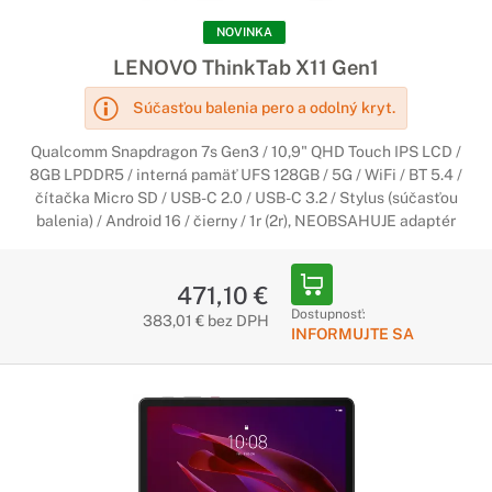
NOVINKA
Tablety Lenovo
LENOVO ThinkTab X11 Gen1
Zábava pre každého
Súčasťou balenia pero a odolný kryt.
Hľadáte tenký a ľahký tablet, ktorý môžete zdieľať s celou
Qualcomm Snapdragon 7s Gen3 / 10,9" QHD Touch IPS LCD /
rodinou? Rad Lenovo Tab je pre vás ideálnou voľbou. Vďaka
8GB LPDDR5 / interná pamäť UFS 128GB / 5G / WiFi / BT 5.4 /
skvelému zvuku a úžasnému zobrazenie je rad Lenovo Tab
čítačka Micro SD / USB-C 2.0 / USB-C 3.2 / Stylus (súčasťou
ideálne pre zábavu. A vďaka režimom pre deti budú všetci
balenia) / Android 16 / čierny / 1r (2r), NEOBSAHUJE adaptér
členovia rodiny v bezpečí - a rodičia získajú kontrolu.
471,10 €
Dostupnosť:
383,01 € bez DPH
INFORMUJTE SA