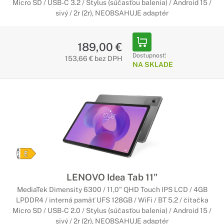
Micro SD / USB-C 3.2 / Stylus (súčasťou balenia) / Android 15 /
sivý / 2r (2r), NEOBSAHUJE adaptér
189,00 €
Dostupnosť:
153,66 € bez DPH
NA SKLADE
LENOVO Idea Tab 11"
MediaTek Dimensity 6300 / 11,0" QHD Touch IPS LCD / 4GB
LPDDR4 / interná pamäť UFS 128GB / WiFi / BT 5.2 / čítačka
Micro SD / USB-C 2.0 / Stylus (súčasťou balenia) / Android 15 /
sivý / 2r (2r), NEOBSAHUJE adaptér