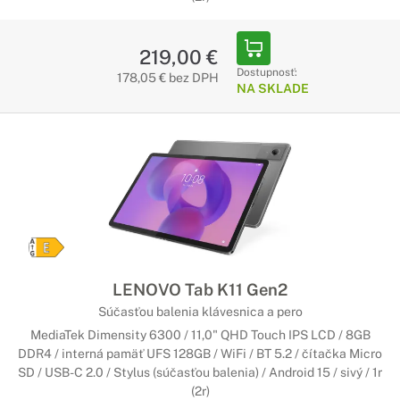
219,00 €
Dostupnosť:
178,05 € bez DPH
NA SKLADE
LENOVO Tab K11 Gen2
Súčasťou balenia klávesnica a pero
MediaTek Dimensity 6300 / 11,0" QHD Touch IPS LCD / 8GB
DDR4 / interná pamäť UFS 128GB / WiFi / BT 5.2 / čítačka Micro
SD / USB-C 2.0 / Stylus (súčasťou balenia) / Android 15 / sivý / 1r
(2r)