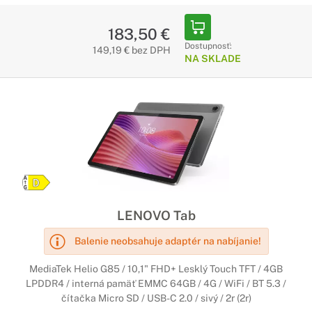
183,50 €
Dostupnosť:
149,19 € bez DPH
NA SKLADE
LENOVO Tab
Balenie neobsahuje adaptér na nabíjanie!
MediaTek Helio G85 / 10,1" FHD+ Lesklý Touch TFT / 4GB
LPDDR4 / interná pamäť EMMC 64GB / 4G / WiFi / BT 5.3 /
čítačka Micro SD / USB-C 2.0 / sivý / 2r (2r)