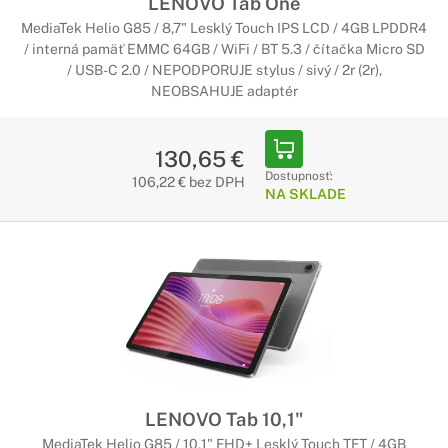
LENOVO Tab One
MediaTek Helio G85 / 8,7" Lesklý Touch IPS LCD / 4GB LPDDR4
/ interná pamäť EMMC 64GB / WiFi / BT 5.3 / čítačka Micro SD
/ USB-C 2.0 / NEPODPORUJE stylus / sivý / 2r (2r),
NEOBSAHUJE adaptér
130,65 €
Dostupnosť:
106,22 € bez DPH
NA SKLADE
LENOVO Tab 10,1"
MediaTek Helio G85 / 10,1" FHD+ Lesklý Touch TFT / 4GB