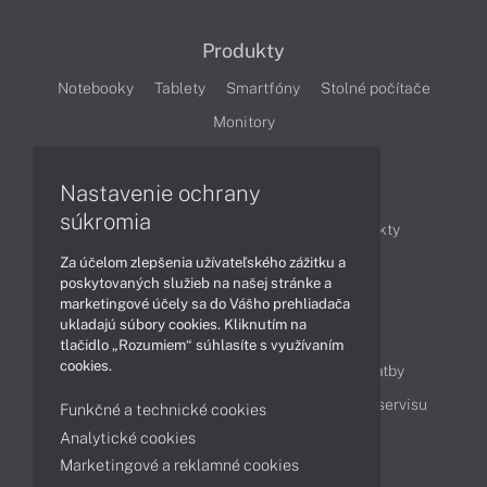
Produkty
Notebooky
Tablety
Smartfóny
Stolné počítače
Monitory
Nastavenie ochrany
Články
súkromia
Obchodné informácie
Novinky
Produkty
Za účelom zlepšenia užívateľského zážitku a
Technológie
Videá
poskytovaných služieb na našej stránke a
marketingové účely sa do Vášho prehliadača
ukladajú súbory cookies. Kliknutím na
Obsah
tlačidlo „Rozumiem“ súhlasíte s využívaním
cookies.
Ako nakupovať
Možnosti doručenia a platby
Podpora a servis
Servisné služby
Cenník servisu
Funkčné a technické cookies
Analytické cookies
Marketingové a reklamné cookies
Kontakty