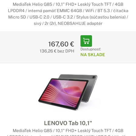
MediaTek Helio G85 / 10,1" FHD+ Lesklý Touch TFT / 4GB
LPDDR4 / interná pamäť EMMC 64GB / WiFi / BT 5.3 / čítačka
Micro SD / USB-C 2.0 / USB-C 3.2 / Stylus (súčasťou balenia) /
sivý / 2r (2r), NEOBSAHUJE adaptér
167,60 €
Dostupnosť:
136,26 € bez DPH
NA SKLADE
LENOVO Tab 10,1"
MediaTek Helio G85 / 10,1" FHD+ Lesklý Touch TFT / 4GB