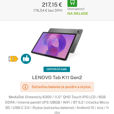
217,15 €
Dostupnosť:
176,54 € bez DPH
NA SKLADE
ODPORÚČAME
LENOVO Tab K11 Gen2
Súčasťou balenia je puzdro a stylus.
MediaTek Dimensity 6300 / 11,0" QHD Touch IPS LCD / 8GB
DDR4 / interná pamäť UFS 128GB / WiFi / BT 5.2 / čítačka Micro
SD / USB-C 2.0 / Stylus (súčasťou balenia) / Android 15 / sivý / 1r
(2r)