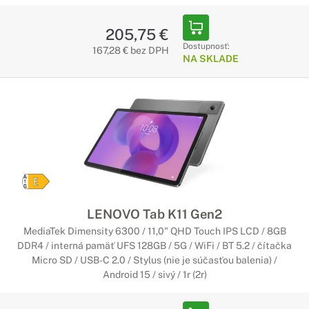
205,75 €
Dostupnosť:
167,28 € bez DPH
NA SKLADE
LENOVO Tab K11 Gen2
MediaTek Dimensity 6300 / 11,0" QHD Touch IPS LCD / 8GB
DDR4 / interná pamäť UFS 128GB / 5G / WiFi / BT 5.2 / čítačka
Micro SD / USB-C 2.0 / Stylus (nie je súčasťou balenia) /
Android 15 / sivý / 1r (2r)