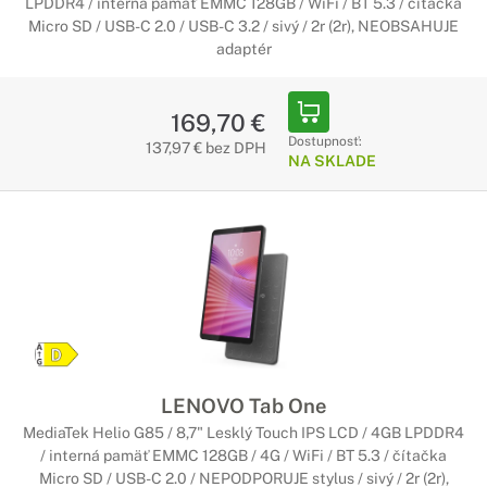
LPDDR4 / interná pamäť EMMC 128GB / WiFi / BT 5.3 / čítačka
Micro SD / USB-C 2.0 / USB-C 3.2 / sivý / 2r (2r), NEOBSAHUJE
adaptér
169,70 €
Dostupnosť:
137,97 € bez DPH
NA SKLADE
LENOVO Tab One
MediaTek Helio G85 / 8,7" Lesklý Touch IPS LCD / 4GB LPDDR4
/ interná pamäť EMMC 128GB / 4G / WiFi / BT 5.3 / čítačka
Micro SD / USB-C 2.0 / NEPODPORUJE stylus / sivý / 2r (2r),