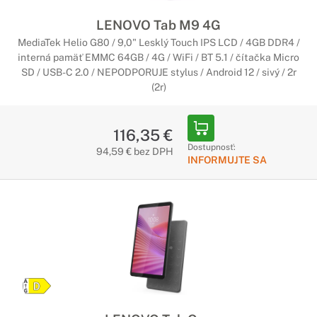
LENOVO Tab M9 4G
Tablety Lenovo
MediaTek Helio G80 / 9,0" Lesklý Touch IPS LCD / 4GB DDR4 /
interná pamäť EMMC 64GB / 4G / WiFi / BT 5.1 / čítačka Micro
Zábava pre každého
SD / USB-C 2.0 / NEPODPORUJE stylus / Android 12 / sivý / 2r
Hľadáte tenký a ľahký tablet, ktorý môžete zdieľať s celou
(2r)
rodinou? Rad Lenovo Tab je pre vás ideálnou voľbou. Vďaka
skvelému zvuku a úžasnému zobrazenie je rad Lenovo Tab
ideálne pre zábavu. A vďaka režimom pre deti budú všetci
116,35 €
členovia rodiny v bezpečí - a rodičia získajú kontrolu.
Dostupnosť:
94,59 € bez DPH
INFORMUJTE SA