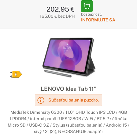
202,95 €
Dostupnosť:
165,00 € bez DPH
INFORMUJTE SA
LENOVO Idea Tab 11"
Súčasťou balenia puzdro.
MediaTek Dimensity 6300 / 11,0" QHD Touch IPS LCD / 4GB
LPDDR4 / interná pamäť UFS 128GB / WiFi / BT 5.2 / čítačka
Micro SD / USB-C 3.2 / Stylus (súčasťou balenia) / Android 15 /
sivý / 2r (2r), NEOBSAHUJE adaptér