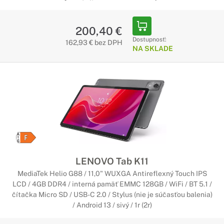
200,40 €
Dostupnosť:
162,93 € bez DPH
NA SKLADE
LENOVO Tab K11
MediaTek Helio G88 / 11,0" WUXGA Antireflexný Touch IPS
LCD / 4GB DDR4 / interná pamäť EMMC 128GB / WiFi / BT 5.1 /
čítačka Micro SD / USB-C 2.0 / Stylus (nie je súčasťou balenia)
/ Android 13 / sivý / 1r (2r)