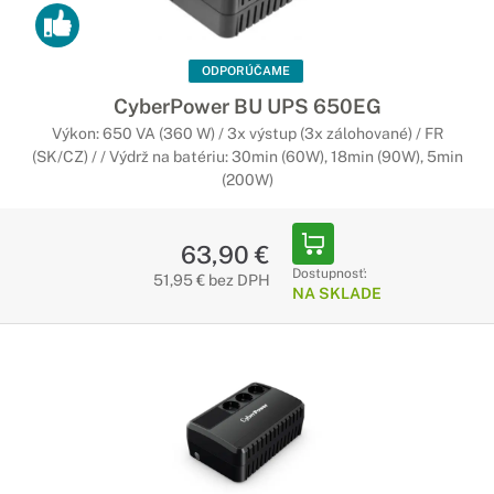
ODPORÚČAME
CyberPower BU UPS 650EG
Výkon: 650 VA (360 W) / 3x výstup (3x zálohované) / FR
(SK/CZ) / / Výdrž na batériu: 30min (60W), 18min (90W), 5min
(200W)
63,90 €
Dostupnosť:
51,95 € bez DPH
NA SKLADE