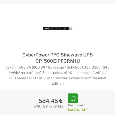
CyberPower PFC Sinewave UPS
CP1500EIPFCRM1U
Výkon: 1500 VA (900 W) / 6x výstup / Schuko / C13 / USB / RJ45
/ Výdrž na batériu: 9,3 min. polov. záťaž, 1,4 min. plná záťaž /
LCD panel / USB / RS232 / / Softvér: PowerPanel® Personal
Edition
584,45 €
Dostupnosť:
475,16 € bez DPH
NA SKLADE