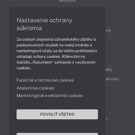
Monitory
Nastavenie ochrany
Články
súkromia
Obchodné informácie
Novinky
Produkty
Za účelom zlepšenia užívateľského zážitku a
Technológie
Videá
poskytovaných služieb na našej stránke a
marketingové účely sa do Vášho prehliadača
ukladajú súbory cookies. Kliknutím na
Obsah
tlačidlo „Rozumiem“ súhlasíte s využívaním
cookies.
Ako nakupovať
Možnosti doručenia a platby
Podpora a servis
Servisné služby
Cenník servisu
Funkčné a technické cookies
Analytické cookies
Marketingové a reklamné cookies
Kontakty
043 4224 771
Obchodné oddelenie
POVOLIŤ VŠETKO
Servisné oddelenie
Reklamácia tovaru
TeamViewer (vzdialená podpora)