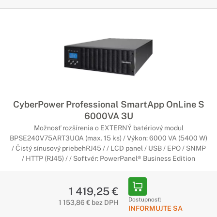
CyberPower Professional SmartApp OnLine S
6000VA 3U
Možnosť rozšírenia o EXTERNÝ batériový modul
BPSE240V75ART3UOA (max. 15 ks) / Výkon: 6000 VA (5400 W)
/ Čistý sínusový priebehRJ45 / / LCD panel / USB / EPO / SNMP
/ HTTP (RJ45) / / Softvér: PowerPanel® Business Edition
1 419,25 €
Dostupnosť:
1 153,86 € bez DPH
INFORMUJTE SA