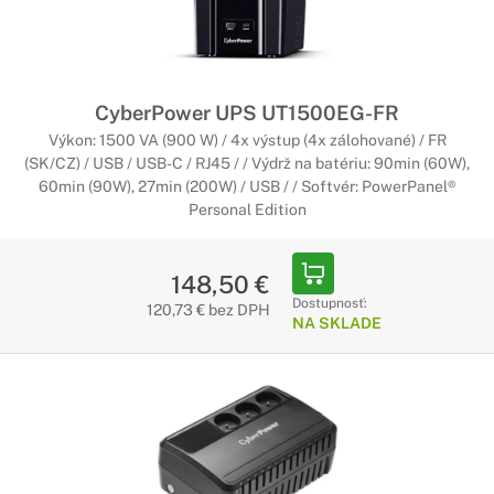
Predĺžte si záruku pre váš záložný zdroj CyberPower na vami
požadované obdobie. Zaistite si nadštandardné služby od
spoločnosti CyberPower počas celej doby životnosti
zakúpeného záložného zdroja.
CyberPower UPS UT1500EG-FR
Výkon: 1500 VA (900 W) / 4x výstup (4x zálohované) / FR
(SK/CZ) / USB / USB-C / RJ45 / / Výdrž na batériu: 90min (60W),
60min (90W), 27min (200W) / USB / / Softvér: PowerPanel®
Personal Edition
148,50 €
Dostupnosť:
120,73 € bez DPH
NA SKLADE