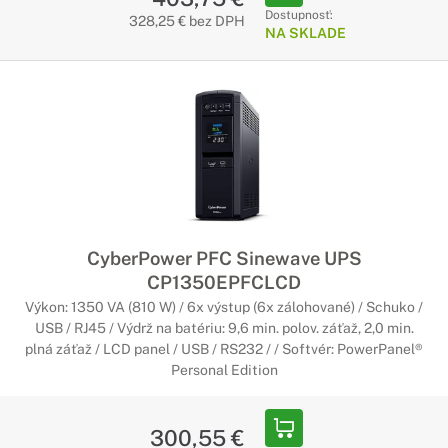
Dostupnosť:
328,25 € bez DPH
NA SKLADE
CyberPower PFC Sinewave UPS
CP1350EPFCLCD
Výkon: 1350 VA (810 W) / 6x výstup (6x zálohované) / Schuko /
USB / RJ45 / Výdrž na batériu: 9,6 min. polov. záťaž, 2,0 min.
plná záťaž / LCD panel / USB / RS232 / / Softvér: PowerPanel®
Personal Edition
300,55 €