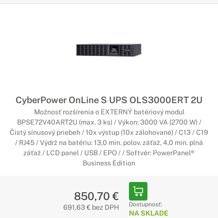
CyberPower OnLine S UPS OLS3000ERT 2U
Možnosť rozšírenia o EXTERNÝ batériový modul
BPSE72V40ART2U (max. 3 ks) / Výkon: 3000 VA (2700 W) /
Čistý sínusový priebeh / 10x výstup (10x zálohované) / C13 / C19
/ RJ45 / Výdrž na batériu: 13,0 min. polov. záťaž, 4,0 min. plná
záťaž / LCD panel / USB / EPO / / Softvér: PowerPanel®
Business Edition
850,70 €
Dostupnosť:
691,63 € bez DPH
NA SKLADE