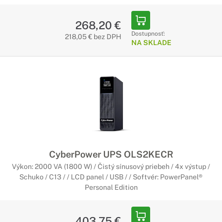
268,20 €
Dostupnosť:
218,05 € bez DPH
NA SKLADE
CyberPower UPS OLS2KECR
Výkon: 2000 VA (1800 W) / Čistý sínusový priebeh / 4x výstup /
Schuko / C13 / / LCD panel / USB / / Softvér: PowerPanel®
Personal Edition
403,75 €