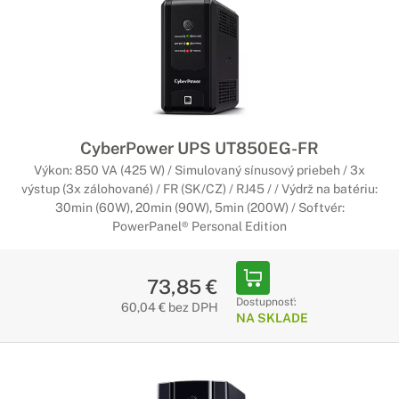
Rozšírte svoje vybevenie o batériové moduly
Batériové moduly výrazne predĺžia dobu zálohy,
respektíve poskytnú dlhší čas na vašu reakciu, alebo len
samotné uloženie súborov. Sú kompatibilné s konkrétnymi
systémami CyberPower.
Rozvodné jednotky CyberPower PDU
CyberPower UPS UT850EG-FR
Spoľahlivá distribúcia elektriny do všetkých
Výkon: 850 VA (425 W) / Simulovaný sínusový priebeh / 3x
výstup (3x zálohované) / FR (SK/CZ) / RJ45 / / Výdrž na batériu:
zariadení
30min (60W), 20min (90W), 5min (200W) / Softvér:
Spoľahnite sa na svoju kancelársku výbavu. Rozvodné
PowerPanel® Personal Edition
jednotky poskytnú ochranu pred preťažením, a zároveň
dokážu ovládať pripojené zariadenia či optimalizovať správu
dátových centier.
73,85 €
Dostupnosť:
60,04 € bez DPH
NA SKLADE
Rozšírujúce moduly CyberPower
Doplňte svoje vybavenie
CyberPower poskytuje aj rôzne inteligentné riešenia.