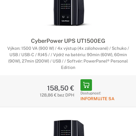
Využijete diaľkové ovládanie, vzdialenú kontrolu a správu,
cloud alebo senzor prostredia, ktorý vás poinformuje o
teplote a vlhkosti v reálnom čase. K dispozícii je široké
portfólio rôznych možností.
Batérie pre záložné zdroje
CyberPower UPS UT1500EG
CyberPower
Výkon: 1500 VA (900 W) / 4x výstup (4x zálohované) / Schuko /
USB / USB-C / RJ45 / / Výdrž na batériu: 90min (60W), 60min
Kvalitné a ľahko vymeniteľné batérie
(90W), 27min (200W) / USB / / Softvér: PowerPanel® Personal
Nezabudnite sa starať o výkon systému. V prípade potreby je
Edition
k dispozícii možnosť vymeniť batérie, vďaka náhradným
batériovým sadám, ktoré obsahujú kvalitné a ľahko
vymeniteľné komponenty.
158,50 €
Dostupnosť:
128,86 € bez DPH
INFORMUJTE SA
Rozšírenie záruky pre záložné zdroje
CyberPower
Bezstarostné používanie vášho záložného
zdroja