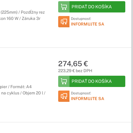
PRIDAŤ DO KOŠÍKA
4 (225mm) / Pozdĺžny rez
ýkon 160 W / Záruka 3r
Dostupnosť:
INFORMUJTE SA
274,65 €
223,29 € bez DPH
PRIDAŤ DO KOŠÍKA
pier / Formát: A4
na cyklus / Objem 20 l /
Dostupnosť:
INFORMUJTE SA