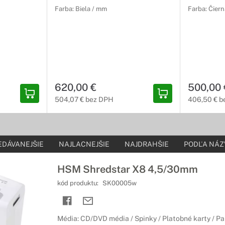
Farba: Biela / mm
Farba: Čier
620,00 €
500,00 
504,07 € bez DPH
406,50 € b
EDÁVANEJŠIE
NAJLACNEJŠIE
NAJDRAHŠIE
PODĽA NÁZ
HSM Shredstar X8 4,5/30mm
kód produktu:
SK00005w
Média: CD/DVD média / Spinky / Platobné karty / Pa