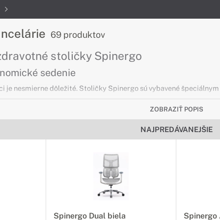
e
ancelárie
69 produktov
dravotné stoličky Spinergo
onomické sedenie
ci je nesmierne dôležité. Stoličky Spinergo sú vybavené špeciálny
ZOBRAZIŤ POPIS
apiera HSM Pure
NAJPREDÁVANEJŠIE
ečne nepotrebných dokumentov
ožnia pohodlne, bezpečne a spoľahlivo skartovať Vaše staré a ne
Spinergo Dual biela
Spinergo 