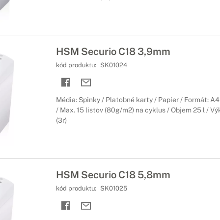
HSM Securio C18 3,9mm
kód produktu:
SK01024
Média: Spinky / Platobné karty / Papier / Formát: A
/ Max. 15 listov (80g/m2) na cyklus / Objem 25 l / V
(3r)
HSM Securio C18 5,8mm
kód produktu:
SK01025