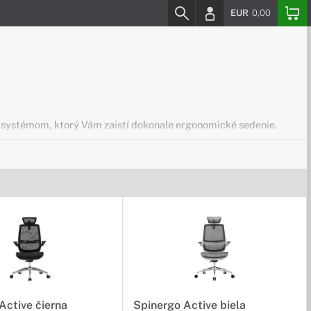
EUR
0,00
m systémom, ktorý Vám zaistí dokonale ergonomické sedenie.
potrebné dokumenty až do formátu A3.
Active čierna
Spinergo Active biela