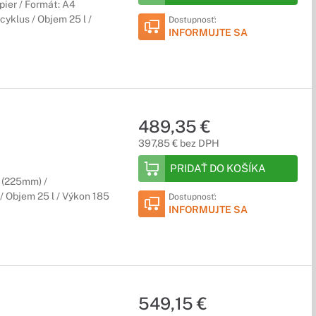
pier / Formát: A4
cyklus / Objem 25 l /
Dostupnosť:
INFORMUJTE SA
489,35 €
397,85 € bez DPH
PRIDAŤ DO KOŠÍKA
4 (225mm) /
/ Objem 25 l / Výkon 185
Dostupnosť:
INFORMUJTE SA
549,15 €