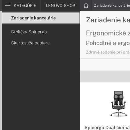
KATEGÓRIE
LENOVO-SHOP
Zariadenie kancelári
Zariadenie kancelárie
Zariadenie k
Ergonomické z
Stoličky Spinergo
Pohodlné a erg
Skartovače papiera
Zdravé sedenie pri prá
Skartovače p
Zbavte sa bezp
Skartovače HSM Vám um
Spinergo Dual čierna