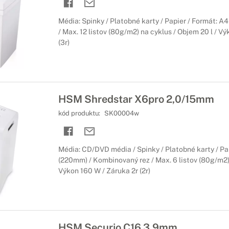
Média: Spinky / Platobné karty / Papier / Formát: A
/ Max. 12 listov (80g/m2) na cyklus / Objem 20 l / V
(3r)
HSM Shredstar X6pro 2,0/15mm
kód produktu:
SK00004w
Média: CD/DVD média / Spinky / Platobné karty / Pa
(220mm) / Kombinovaný rez / Max. 6 listov (80g/m2) 
Výkon 160 W / Záruka 2r (2r)
HSM Securio C16 3,9mm