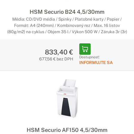
HSM Securio B24 4,5/30mm
Média: CD/DVD média / Spinky / Platobné karty / Papier /
Formát: A4 (240mm) / Kombinovaný rez / Max. 16 listov
(80g/m2) na cyklus / Objem 35 l / Výkon 500 W / Záruka 3r (3r)
833,40 €
Dostupnosť:
677,56 € bez DPH
INFORMUJTE SA
HSM Securio AF150 4,5/30mm