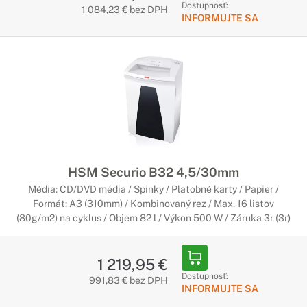
Dostupnosť:
1 084,23 € bez DPH
INFORMUJTE SA
HSM Securio B32 4,5/30mm
Média: CD/DVD média / Spinky / Platobné karty / Papier /
Formát: A3 (310mm) / Kombinovaný rez / Max. 16 listov
(80g/m2) na cyklus / Objem 82 l / Výkon 500 W / Záruka 3r (3r)
1 219,95 €
Dostupnosť:
991,83 € bez DPH
INFORMUJTE SA