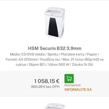
HSM Securio B32 3,9mm
Média: CD/DVD média / Spinky / Platobné karty / Papier /
Formát: A3 (310mm) / Pozdĺžny rez / Max. 21 listov (80g/m2) na
cyklus / Objem 82 l / Výkon 500 W / Záruka 3r (3r)
1 058,15 €
Dostupnosť:
860,28 € bez DPH
INFORMUJTE SA