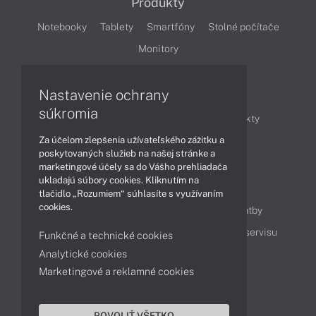
Produkty
Notebooky
Tablety
Smartfóny
Stolné počítače
Monitory
Nastavenie ochrany
Články
súkromia
Obchodné informácie
Novinky
Produkty
Za účelom zlepšenia užívateľského zážitku a
Technológie
Videá
poskytovaných služieb na našej stránke a
marketingové účely sa do Vášho prehliadača
ukladajú súbory cookies. Kliknutím na
Obsah
tlačidlo „Rozumiem“ súhlasíte s využívaním
cookies.
Ako nakupovať
Možnosti doručenia a platby
Podpora a servis
Servisné služby
Cenník servisu
Funkčné a technické cookies
Analytické cookies
Marketingové a reklamné cookies
Kontakty
043 4224 771
Obchodné oddelenie
POVOLIŤ VŠETKO