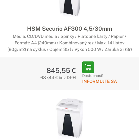
HSM Securio AF300 4,5/30mm
Média: CD/DVD média / Spinky / Platobné karty / Papier /
Formát: A4 (240mm) / Kombinovaný rez / Max. 14 listov
(80g/m2) na cyklus / Objem 35 l / Výkon 500 W / Záruka 3r (3r)
845,55 €
Dostupnosť:
687,44 € bez DPH
INFORMUJTE SA