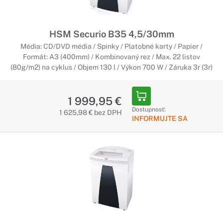
HSM Securio B35 4,5/30mm
Média: CD/DVD média / Spinky / Platobné karty / Papier /
Formát: A3 (400mm) / Kombinovaný rez / Max. 22 listov
(80g/m2) na cyklus / Objem 130 l / Výkon 700 W / Záruka 3r (3r)
1 999,95 €
Dostupnosť:
1 625,98 € bez DPH
INFORMUJTE SA