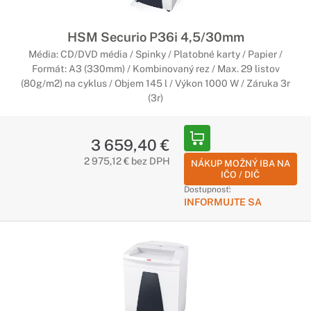
HSM Securio P36i 4,5/30mm
Média: CD/DVD média / Spinky / Platobné karty / Papier /
Formát: A3 (330mm) / Kombinovaný rez / Max. 29 listov
(80g/m2) na cyklus / Objem 145 l / Výkon 1000 W / Záruka 3r
(3r)
3 659,40 €
2 975,12 € bez DPH
NÁKUP MOŽNÝ IBA NA
IČO / DIČ
Dostupnosť:
INFORMUJTE SA