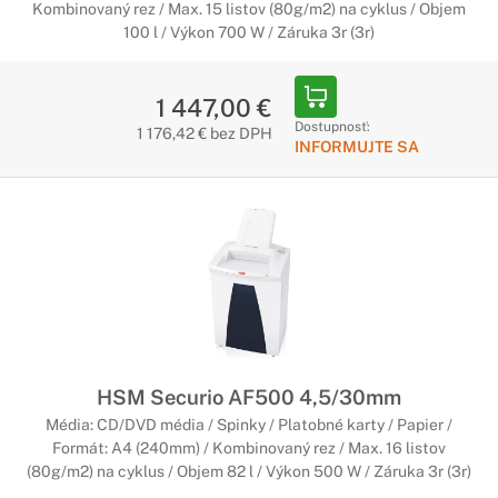
Kombinovaný rez / Max. 15 listov (80g/m2) na cyklus / Objem
100 l / Výkon 700 W / Záruka 3r (3r)
1 447,00 €
Dostupnosť:
1 176,42 € bez DPH
INFORMUJTE SA
HSM Securio AF500 4,5/30mm
Média: CD/DVD média / Spinky / Platobné karty / Papier /
Formát: A4 (240mm) / Kombinovaný rez / Max. 16 listov
(80g/m2) na cyklus / Objem 82 l / Výkon 500 W / Záruka 3r (3r)