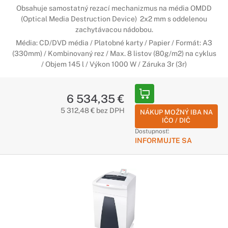
Obsahuje samostatný rezací mechanizmus na média OMDD
(Optical Media Destruction Device) 2x2 mm s oddelenou
zachytávacou nádobou.
Média: CD/DVD média / Platobné karty / Papier / Formát: A3
(330mm) / Kombinovaný rez / Max. 8 listov (80g/m2) na cyklus
/ Objem 145 l / Výkon 1000 W / Záruka 3r (3r)
6 534,35 €
5 312,48 € bez DPH
NÁKUP MOŽNÝ IBA NA
IČO / DIČ
Dostupnosť:
INFORMUJTE SA