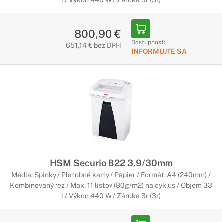
l / Výkon 440 W / Záruka 3r (3r)
800,90 €
Dostupnosť:
651,14 € bez DPH
INFORMUJTE SA
HSM Securio B22 3,9/30mm
Média: Spinky / Platobné karty / Papier / Formát: A4 (240mm) /
Kombinovaný rez / Max. 11 listov (80g/m2) na cyklus / Objem 33
l / Výkon 440 W / Záruka 3r (3r)