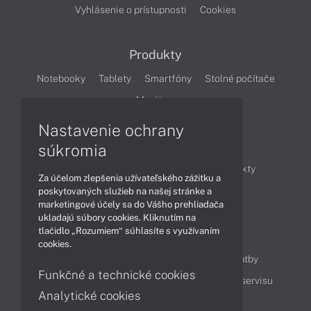
Vyhlásenie o prístupnosti
Cookies
Produkty
Notebooky
Tablety
Smartfóny
Stolné počítače
Monitory
Nastavenie ochrany
Články
súkromia
Obchodné informácie
Novinky
Produkty
Za účelom zlepšenia užívateľského zážitku a
Technológie
Videá
poskytovaných služieb na našej stránke a
marketingové účely sa do Vášho prehliadača
ukladajú súbory cookies. Kliknutím na
tlačidlo „Rozumiem“ súhlasíte s využívaním
Obsah
cookies.
Ako nakupovať
Možnosti doručenia a platby
Funkčné a technické cookies
Podpora a servis
Servisné služby
Cenník servisu
Analytické cookies