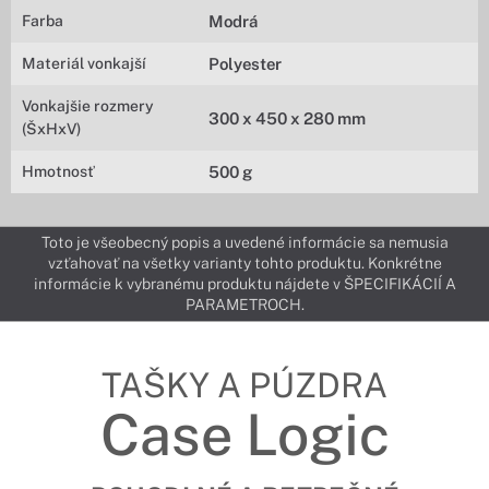
Farba
Modrá
Materiál vonkajší
Polyester
Vonkajšie rozmery
300 x 450 x 280 mm
(ŠxHxV)
Hmotnosť
500 g
Toto je všeobecný popis a uvedené informácie sa nemusia
vzťahovať na všetky varianty tohto produktu. Konkrétne
informácie k vybranému produktu nájdete v ŠPECIFIKÁCIÍ A
PARAMETROCH.
TAŠKY A PÚZDRA
Case Logic