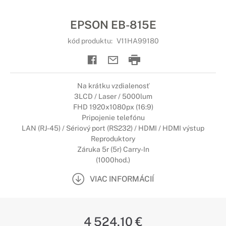
EPSON EB-815E
kód produktu:
V11HA99180
Na krátku vzdialenosť
3LCD / Laser / 5000lum
FHD 1920x1080px (16:9)
Pripojenie telefónu
LAN (RJ-45) / Sériový port (RS232) / HDMI / HDMI výstup
Reproduktory
Záruka 5r (5r) Carry-In
(1000hod.)
VIAC INFORMÁCIÍ
4 524,10 €