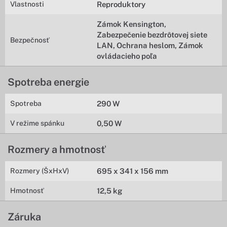
Vlastnosti
Reproduktory
Zámok Kensington,
Zabezpečenie bezdrôtovej siete
Bezpečnosť
LAN, Ochrana heslom, Zámok
ovládacieho poľa
Spotreba energie
Spotreba
290 W
V režime spánku
0,50 W
Rozmery a hmotnosť
Rozmery (ŠxHxV)
695 x 341 x 156 mm
Hmotnosť
12,5 kg
Záruka