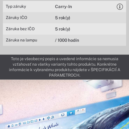
Typ záruky
Carry-In
Záruky IČO
5 rok(y)
Záruka bez IČO
5 rok(y)
Záruka na lampu
/ 1000 hodín
Toto je všeobecný popis a uvedené informácie sa nemusia
vzťahovať na všetky varianty tohto produktu. Konkrétne
informácie k vybranému produktu nájdete v ŠPECIFIKÁCIÍ A
PARAMETROCH.