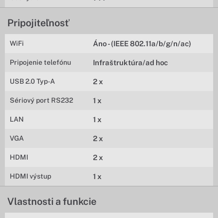
Pripojiteľnosť
WiFi
Áno - (IEEE 802.11a/b/g/n/ac)
Pripojenie telefónu
Infraštruktúra/ad hoc
USB 2.0 Typ-A
2 x
Sériový port RS232
1 x
LAN
1 x
VGA
2 x
HDMI
2 x
HDMI výstup
1 x
Vlastnosti a funkcie