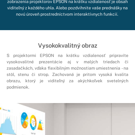
zobrazenia projektorov EPSON na krátku vzdialenosť je obsah
viditeľný z každého uhla. Alebo pozdvihnite vaše prednášky na
novú úroveň prostredníctvom interaktívnych funkcií.
Vysokokvalitný obraz
S projektormi EPSON na krátku vzdialenosť pripravíte
vysokovalitné prezentácie aj v malých triedach či
zasadačkách, vďaka flexibilným možnostiam umiestnenia - na
stôl, stenu či strop. Zachovaná je pritom vysoká kvalita
obrazu, ktorý je viditeľný za akýchkoľvek svetelných
podmienok.