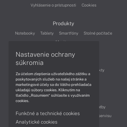
Vyhlásenie o prístupnosti
Cookies
Produkty
Notebooky
Tablety
Smartfóny
Stolné počítače
Monitory
Nastavenie ochrany
Články
súkromia
Obchodné informácie
Novinky
Produkty
Za účelom zlepšenia užívateľského zážitku a
Technológie
Videá
poskytovaných služieb na našej stránke a
marketingové účely sa do Vášho prehliadača
ukladajú súbory cookies. Kliknutím na
tlačidlo „Rozumiem“ súhlasíte s využívaním
Obsah
cookies.
Ako nakupovať
Možnosti doručenia a platby
Funkčné a technické cookies
Podpora a servis
Servisné služby
Cenník servisu
Analytické cookies