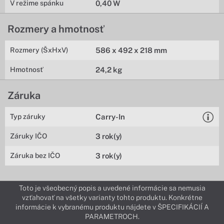
V režime spánku
0,40 W
Rozmery a hmotnosť
Rozmery (ŠxHxV)
586 x 492 x 218 mm
Hmotnosť
24,2 kg
Záruka
Typ záruky
Carry-In
Záruky IČO
3 rok(y)
Záruka bez IČO
3 rok(y)
Toto je všeobecný popis a uvedené informácie sa nemusia
vzťahovať na všetky varianty tohto produktu. Konkrétne
informácie k vybranému produktu nájdete v ŠPECIFIKÁCIÍ A
PARAMETROCH.