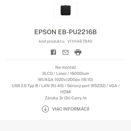
EPSON EB-PU2216B
kód produktu:
V11HA67840
Na montáž
3LCD / Laser / 16000lum
WUXGA 1920x1200px (16:10)
USB 2.0 Typ-B / LAN (RJ-45) / Sériový port (RS232) / VGA /
HDMI
Záruka 3r (3r) Carry-In
VIAC INFORMÁCIÍ