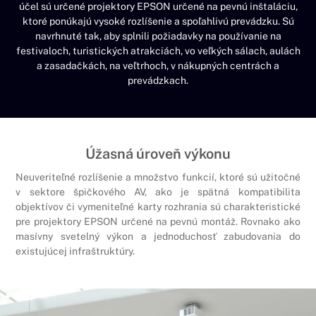
účel sú určené projektory EPSON určené na pevnú inštaláciu,
ktoré ponúkajú vysoké rozlíšenie a spoľahlivú prevádzku. Sú
navrhnuté tak, aby splnili požiadavky na používanie na
festivaloch, turistických atrakciách, vo veľkých sálach, aulách
a zasadačkách, na veľtrhoch, v nákupných centrách a
prevádzkach.
Úžasná úroveň výkonu
Neuveriteľné rozlíšenie a množstvo funkcií, ktoré sú užitočné
v sektore špičkového AV, ako je spätná kompatibilita
objektívov či vymeniteľné karty rozhrania sú charakteristické
pre projektory EPSON určené na pevnú montáž. Rovnako ako
masívny svetelný výkon a jednoduchosť zabudovania do
existujúcej infraštruktúry.