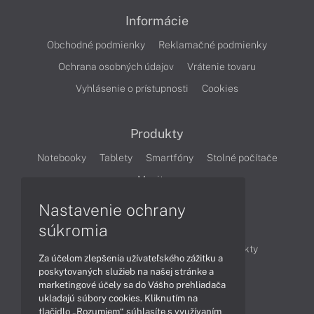
Informácie
Obchodné podmienky
Reklamačné podmienky
Ochrana osobných údajov
Vrátenie tovaru
Vyhlásenie o prístupnosti
Cookies
Produkty
Notebooky
Tablety
Smartfóny
Stolné počítače
Monitory
Nastavenie ochrany
Články
súkromia
Obchodné informácie
Novinky
Produkty
Za účelom zlepšenia užívateľského zážitku a
Technológie
Videá
poskytovaných služieb na našej stránke a
marketingové účely sa do Vášho prehliadača
ukladajú súbory cookies. Kliknutím na
tlačidlo „Rozumiem“ súhlasíte s využívaním