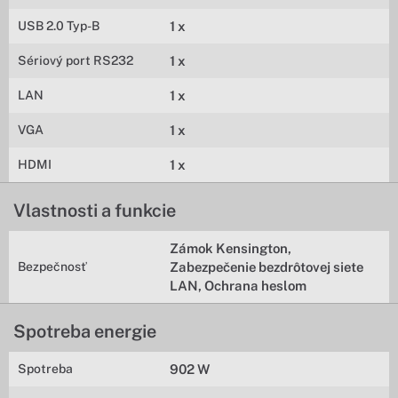
USB 2.0 Typ-B
1 x
Sériový port RS232
1 x
LAN
1 x
VGA
1 x
HDMI
1 x
Vlastnosti a funkcie
Zámok Kensington,
Bezpečnosť
Zabezpečenie bezdrôtovej siete
LAN, Ochrana heslom
Spotreba energie
Spotreba
902 W