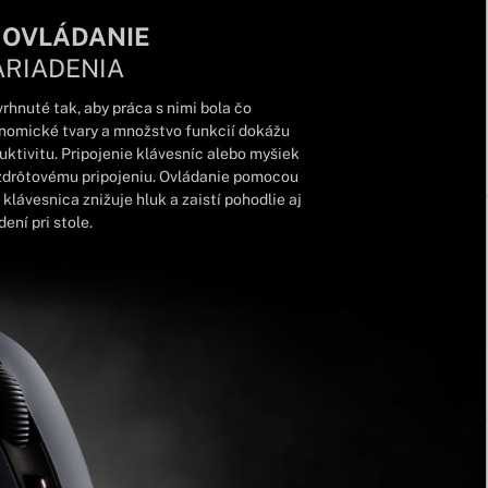
 OVLÁDANIE
ARIADENIA
rhnuté tak, aby práca s nimi bola čo
onomické tvary a množstvo funkcií dokážu
tivitu. Pripojenie klávesníc alebo myšiek
zdrôtovému pripojeniu. Ovládanie pomocou
klávesnica znižuje hluk a zaistí pohodlie aj
ení pri stole.