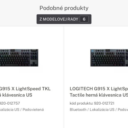
Podobné produkty
Z MODELOVEJ RADY
6
915 X LightSpeed TKL
LOGITECH G915 X LightSp
á klávesnica US
Tactile herná klávesnica U
920-012757
kód produktu:
920-012721
kalizácia US / Podsvietená
Bluetooth / Lokalizácia US / Pods