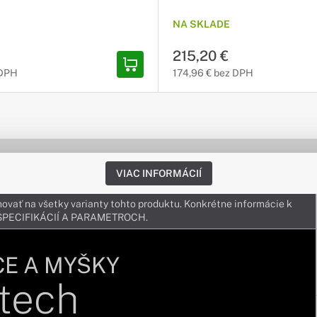
NA SKLADE
215,20 €
 DPH
174,96 € bez DPH
VIAC INFORMÁCIÍ
ovať na všetky varianty tohto produktu. Konkrétne informácie k
v ŠPECIFIKÁCIÍ A PARAMETROCH.
CE A MYŠKY
tech