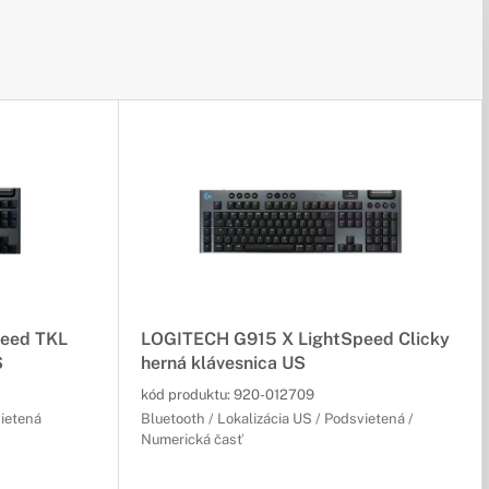
eed TKL
LOGITECH G915 X LightSpeed Clicky
S
herná klávesnica US
kód produktu:
920-012709
vietená
Bluetooth / Lokalizácia US / Podsvietená /
Numerická časť