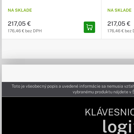
NA SKLADE
NA SKLADE
217,05 €
217,05 €
176,46 € bez DPH
176,46 € bez
Toto je všeobecný popis a uvedené informácie sa nemusia vzťah
vybranému produktu nájdete 
KLÁVESNI
logi