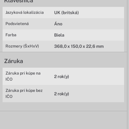
Klávesnica
Jazyková lokalizácia
UK (britská)
Podsvietená
Áno
Farba
Biela
Rozmery (ŠxHxV)
368,0 x 150,0 x 22,6 mm
Záruka
Záruka pri kúpe na
2 rok(y)
IČO
Záruka pri kúpe bez
2 rok(y)
IČO