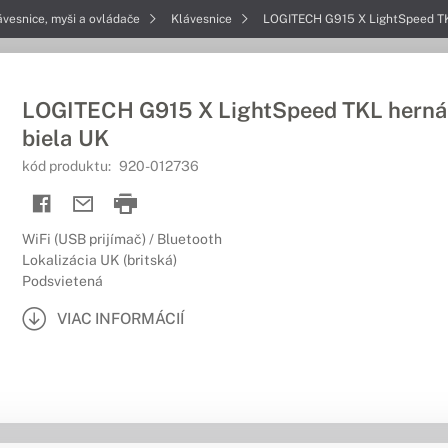
ávesnice, myši a ovládače
Klávesnice
LOGITECH G915 X LightSpeed TKL
LOGITECH G915 X LightSpeed TKL herná
biela UK
kód produktu:
920-012736
WiFi (USB prijímač) / Bluetooth
Lokalizácia UK (britská)
Podsvietená
VIAC INFORMÁCIÍ