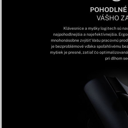
POHODLNÉ
VÁŠHO Z
Klávesnice a myšky logitech sú nav
najpohodlnejšia a najefektívnejšia. Erg
mnohonásobne zvýšiť Vašu pracovnú produk
je bezproblémové vďaka spoľahlivému be
myšiek je presné, zatiaľ čo optimalizovaná 
pri dlhom sed