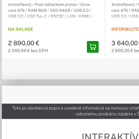
Antireflexný / Proti odtlačkom prstov / Octa-
Antireflexný / 
core A76 / RAM 8GB / SSD 64GB / USB 2.0 /
core A76 / RA
USB 3.0 / USB Typ-C / RS232 / LAN / HDMI /
USB 3.0 / USB
HDMI výstup / DisplayPort / VESA 800x400mm
HDMI výstup /
/ Android 13
/ Android 13
NA SKLADE
INFORMUJTE
2 890,00 €
3 640,00
2 349,59 € bez DPH
2 959,35 € b
Toto je všeobecný popis a uvedené informácie sa nemusia vzťah
vybranému produktu nájdete 
INTERAKTÍV