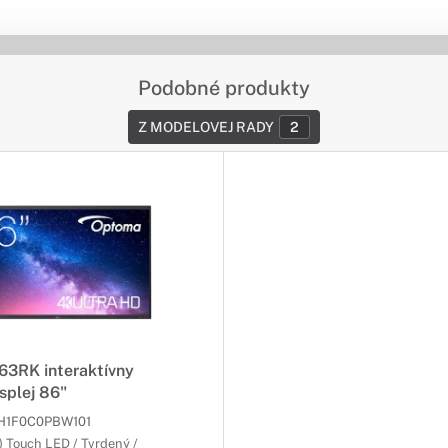
Podobné produkty
Z MODELOVEJ RADY
2
3RK interaktívny
splej 86"
H1F0C0PBW101
 Touch LED / Tvrdený /