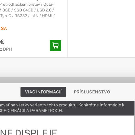
Proti odtlačkom prstov / Octa-
M 8GB / SSD 64GB / USB 2.0 /
 Typ-C / RS232 / LAN / HDMI /
 DisplayPort / VESA 800x600mm
 SA
 €
ez DPH
VIAC INFORMÁCIÍ
PRÍSLUŠENSTVO
ovať na všetky varianty tohto produktu. Konkrétne informácie k
v ŠPECIFIKÁCIÍ A PARAMETROCH.
NE DISPLEJE