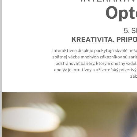
Op
5. 
KREATIVITA. PRIPO
Interaktívne displeje poskytujú skvelé rieš
spätnej väzbe mnohých zákazníkov sú zari
odstraňovať bariéry, ktorým dnešný vzdel
analýz je intuitívny a užívateľský prívetiv
záb