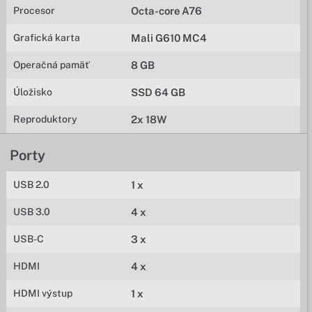
Procesor
Octa-core A76
Grafická karta
Mali G610 MC4
Operačná pamäť
8 GB
Úložisko
SSD 64 GB
Reproduktory
2x 18W
Porty
USB 2.0
1 x
USB 3.0
4 x
USB-C
3 x
HDMI
4 x
HDMI výstup
1 x