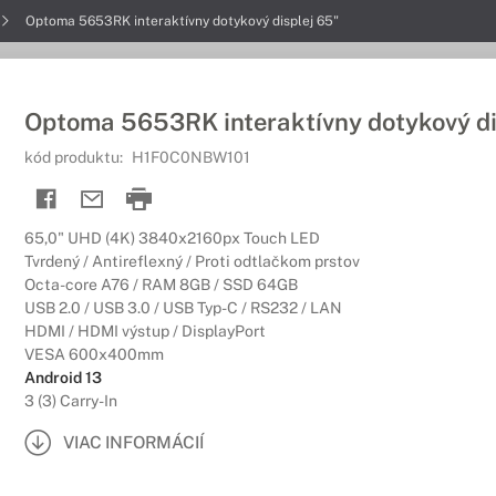
Optoma 5653RK interaktívny dotykový displej 65"
Optoma 5653RK interaktívny dotykový di
kód produktu:
H1F0C0NBW101
65,0" UHD (4K) 3840x2160px Touch LED
Tvrdený / Antireflexný / Proti odtlačkom prstov
Octa-core A76 / RAM 8GB / SSD 64GB
USB 2.0 / USB 3.0 / USB Typ-C / RS232 / LAN
HDMI / HDMI výstup / DisplayPort
VESA 600x400mm
Android 13
3 (3) Carry-In
VIAC INFORMÁCIÍ