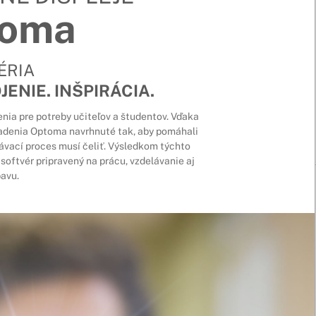
toma
SÉRIA
JENIE. INŠPIRÁCIA.
enia pre potreby učiteľov a študentov. Vďaka
adenia Optoma navrhnuté tak, aby pomáhali
ávací proces musí čeliť. Výsledkom týchto
ý softvér pripravený na prácu, vzdelávanie aj
avu.