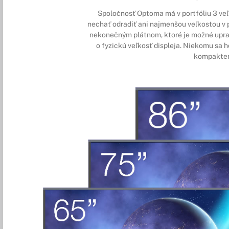
Spoločnosť Optoma má v portfóliu 3 veľ
nechať odradiť ani najmenšou veľkostou v 
nekonečným plátnom, ktoré je možné upravo
o fyzickú veľkosť displeja. Niekomu sa h
kompaktenj