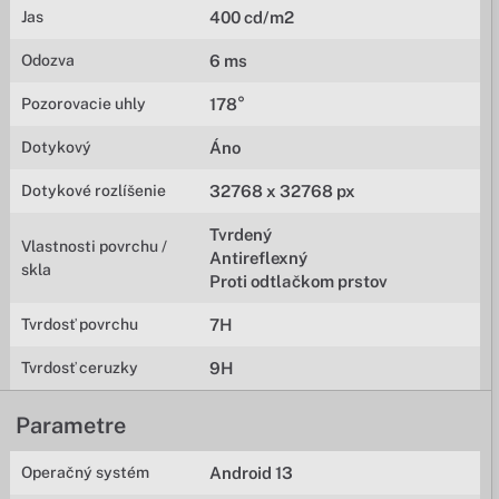
Jas
400 cd/m2
Odozva
6 ms
Pozorovacie uhly
178°
Dotykový
Áno
Dotykové rozlíšenie
32768 x 32768 px
Tvrdený
Vlastnosti povrchu /
Antireflexný
skla
Proti odtlačkom prstov
Tvrdosť povrchu
7H
Tvrdosť ceruzky
9H
Parametre
Operačný systém
Android 13