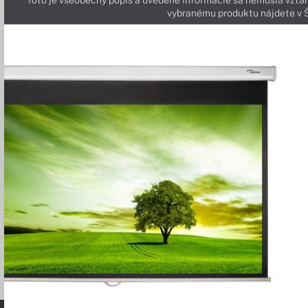
Toto je všeobecný popis a uvedené informácie sa nemusia vzťah
vybranému produktu nájdete 