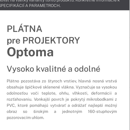
ovať na všetky varianty tohto produktu. Konkrétne informácie k
v ŠPECIFIKÁCIÍ A PARAMETROCH.
PLÁTNA
pre PROJEKTORY
Optoma
Vysoko kvalitné a odolné
Plátno pozostáva zo štyroch vrstiev, hlavná nosná vrstvá
obsahuje špičkové sklenené vlákna. Vyznačuje sa vysokou
odolnosťou voči teplote, ohňu, vlhkosti, deformácii a
rozťahovaniu. Vonkajší povrch je pokrytý mikrobodkami z
PVC, ktoré pomáhajú vytvárať a odrážať najlepší možný
obraz so širokým a jednotným 160-stupňovým
pozorovacím uhlom.