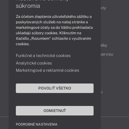
súkromia
Obchodné informácie
Novinky
Produkty
Za účelom zlepšenia užívateľského zážitku a
Technológie
Videá
poskytovaných služieb na našej stránke a
marketingové účely sa do Vášho prehliadača
ukladajú súbory cookies. Kliknutím na
Obsah
tlačidlo „Rozumiem“ súhlasíte s využívaním
cookies.
Ako nakupovať
Možnosti doručenia a platby
Podpora a servis
Servisné služby
Cenník servisu
Funkčné a technické cookies
Analytické cookies
Marketingové a reklamné cookies
Kontakty
043 4224 771
Obchodné oddelenie
POVOLIŤ VŠETKO
Servisné oddelenie
Reklamácia tovaru
TeamViewer (vzdialená podpora)
ODMIETNUŤ
PODROBNÉ NASTAVENIA