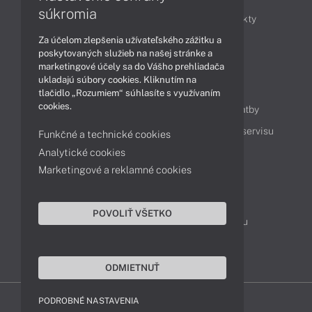
súkromia
Obchodné informácie
Novinky
Produkty
Za účelom zlepšenia užívateľského zážitku a
Technológie
Videá
poskytovaných služieb na našej stránke a
marketingové účely sa do Vášho prehliadača
ukladajú súbory cookies. Kliknutím na
Obsah
tlačidlo „Rozumiem“ súhlasíte s využívaním
cookies.
Ako nakupovať
Možnosti doručenia a platby
Podpora a servis
Servisné služby
Cenník servisu
Funkčné a technické cookies
Analytické cookies
Marketingové a reklamné cookies
Kontakty
043 4224 771
Obchodné oddelenie
POVOLIŤ VŠETKO
Servisné oddelenie
Reklamácia tovaru
TeamViewer (vzdialená podpora)
ODMIETNUŤ
PODROBNÉ NASTAVENIA