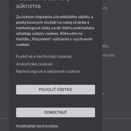
súkromia
Obchodné informácie
Novinky
Produkty
Za účelom zlepšenia užívateľského zážitku a
Technológie
Videá
poskytovaných služieb na našej stránke a
marketingové účely sa do Vášho prehliadača
ukladajú súbory cookies. Kliknutím na
Obsah
tlačidlo „Rozumiem“ súhlasíte s využívaním
cookies.
Ako nakupovať
Možnosti doručenia a platby
Podpora a servis
Servisné služby
Cenník servisu
Funkčné a technické cookies
Analytické cookies
Marketingové a reklamné cookies
Kontakty
043 4224 771
Obchodné oddelenie
POVOLIŤ VŠETKO
Servisné oddelenie
Reklamácia tovaru
TeamViewer (vzdialená podpora)
ODMIETNUŤ
PODROBNÉ NASTAVENIA