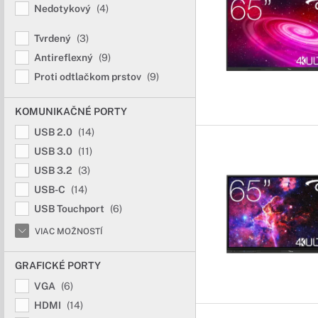
Nedotykový
(4)
Tvrdený
(3)
Antireflexný
(9)
Proti odtlačkom prstov
(9)
KOMUNIKAČNÉ PORTY
USB 2.0
(14)
USB 3.0
(11)
USB 3.2
(3)
USB-C
(14)
USB Touchport
(6)
VIAC MOŽNOSTÍ
GRAFICKÉ PORTY
VGA
(6)
HDMI
(14)