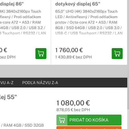
displej 86"
dotykový displej 65"
(4K) 3840x2160px Touch
65,0" UHD (4K) 3840x2160px Touch
flexný / Proti odtlačkom
LED / Antireflexný / Proti odtlačkom
ta-core A72 + A53 / RAM
prstov / Octa-core A72 + A53 / RAM
4GB / USB 2.0 / USB 3.2 /
8GB / SSD 64GB / USB 2.0 / USB 3.0 /
 Touchport / RS232 / LAN
USB-C / USB Touchport / RS232 / LAN
 povrch upravený pre popis kriedou alebo fixkou. Pylónové
I / HDMI výstup /
/ VGA / HDMI / HDMI výstup /
 pomocou pevného oceľového rámu.
t / VESA 800x600mm /
DisplayPort / VESA 600x400mm /
0 €
1 760,00 €
 3 (3) Carry-In
Android 14 / 3 (3) Carry-In
 bez DPH
1 430,89 € bez DPH
oveň šetria aj vašu peňaženku. V prípade servisnej udalosti bude
VU A-Z
PODĽA NÁZVU Z-A
ej 55"
1 080,00 €
878,05 € bez DPH
PRIDAŤ DO KOŠÍKA
 / RAM 4GB / SSD 32GB