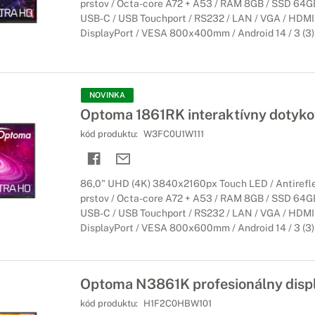
prstov / Octa-core A72 + A53 / RAM 8GB / SSD 64GB 
USB-C / USB Touchport / RS232 / LAN / VGA / HDMI 
DisplayPort / VESA 800x400mm / Android 14 / 3 (3) 
NOVINKA
Optoma 1861RK interaktívny dotykov
kód produktu:
W3FC0U1W111
86,0" UHD (4K) 3840x2160px Touch LED / Antirefle
prstov / Octa-core A72 + A53 / RAM 8GB / SSD 64GB 
USB-C / USB Touchport / RS232 / LAN / VGA / HDMI 
DisplayPort / VESA 800x600mm / Android 14 / 3 (3) 
Optoma N3861K profesionálny displ
kód produktu:
H1F2C0HBW101