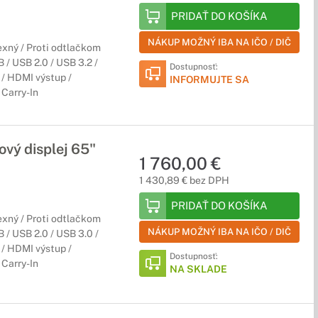
PRIDAŤ DO KOŠÍKA
NÁKUP MOŽNÝ IBA NA IČO / DIČ
xný / Proti odtlačkom
/ USB 2.0 / USB 3.2 /
Dostupnosť:
/ HDMI výstup /
INFORMUJTE SA
Carry-In
vý displej 65"
1 760,00 €
1 430,89 € bez DPH
PRIDAŤ DO KOŠÍKA
xný / Proti odtlačkom
NÁKUP MOŽNÝ IBA NA IČO / DIČ
/ USB 2.0 / USB 3.0 /
/ HDMI výstup /
Dostupnosť:
Carry-In
NA SKLADE