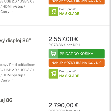
NÁKUP MOŽNÝ IBA NA IČO / DIČ
/ USB 2.0 / USB 3.0 /
/ HDMI výstup /
Dostupnosť:
Carry-In
NA SKLADE
2 557,00 €
ý displej 86"
2 078,86 € bez DPH
PRIDAŤ DO KOŠÍKA
NÁKUP MOŽNÝ IBA NA IČO / DIČ
xný / Proti odtlačkom
/ USB 2.0 / USB 3.2 /
Dostupnosť:
/ HDMI výstup /
NA SKLADE
Carry-In
ej 86"
2 790,00 €