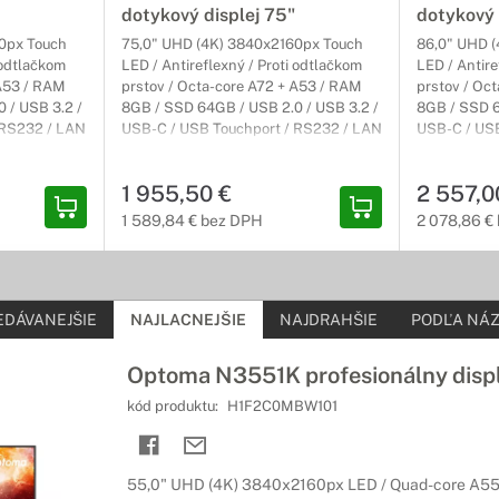
ho displeja Optoma Creative Touch vyťažili maximum.
dotykový displej 75"
dotykový 
0px Touch
75,0" UHD (4K) 3840x2160px Touch
86,0" UHD 
lejom Optoma
 odtlačkom
LED / Antireflexný / Proti odtlačkom
LED / Antire
 A53 / RAM
prstov / Octa-core A72 + A53 / RAM
prstov / Oc
ie k práci s interaktívnym displejom
 / USB 3.2 /
8GB / SSD 64GB / USB 2.0 / USB 3.2 /
8GB / SSD 6
 RS232 / LAN
USB-C / USB Touchport / RS232 / LAN
USB-C / USB
bule s vysoko odolným keramickým povrchom najvyššej kvality majú
up /
/ VGA / HDMI / HDMI výstup /
/ VGA / HDM
ujú montáž interaktívneho plochého panela Optoma Creative Touch
400mm /
DisplayPort / VESA 800x400mm /
DisplayPor
1 955,50 €
2 557,0
Android 14 / 3 (3) Carry-In
Android 14 /
ruky pre displeje Optoma
1 589,84 € bez DPH
2 078,86 €
 svojim zariadeniam
arantujú tú najlepšiu ochranu pre vaše interaktívne displeje, a zár
lo postarané profesionálnymi technikmi.
EDÁVANEJŠIE
NAJLACNEJŠIE
NAJDRAHŠIE
PODĽA NÁZ
Optoma N3551K profesionálny displ
kód produktu:
H1F2C0MBW101
55,0" UHD (4K) 3840x2160px LED / Quad-core A55