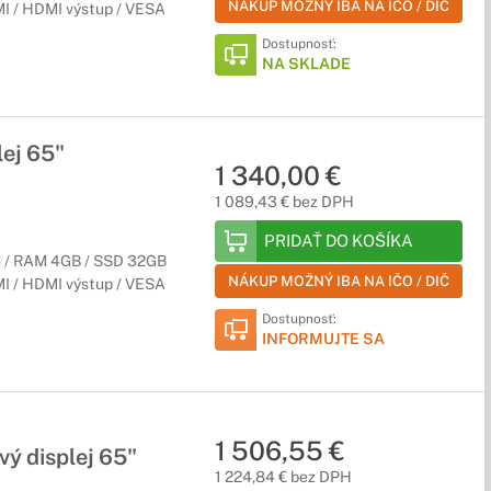
NÁKUP MOŽNÝ IBA NA IČO / DIČ
MI / HDMI výstup / VESA
Dostupnosť:
NA SKLADE
ej 65"
1 340,00 €
1 089,43 € bez DPH
PRIDAŤ DO KOŠÍKA
 / RAM 4GB / SSD 32GB
NÁKUP MOŽNÝ IBA NA IČO / DIČ
MI / HDMI výstup / VESA
Dostupnosť:
INFORMUJTE SA
1 506,55 €
ý displej 65"
1 224,84 € bez DPH