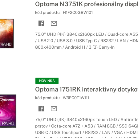
Optoma N3751K profesionálny displ
kód produktu:
H1F2C0GBW101
75,0" UHD (4K) 3840x2160px LED / Quad-core A55
/ USB 2.0 / USB 3.0 / USB Typ-C / RS232 / LAN / HD
800x400mm / Android 11 / 3 (3) Carry-In
NOVINKA
Optoma 1751RK interaktívny dotykov
kód produktu:
W3FC0T1W111
75,0" UHD (4K) 3840x2160px Touch LED / Antirefle
prstov / Octa-core A72 + A53 / RAM 8GB / SSD 64GB 
USB-C / USB Touchport / RS232 / LAN / VGA / HDMI 