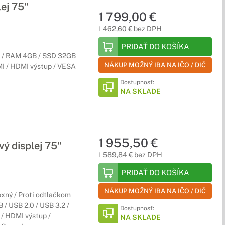
ej 75"
1 799,00 €
1 462,60 € bez DPH
PRIDAŤ DO KOŠÍKA
 / RAM 4GB / SSD 32GB
NÁKUP MOŽNÝ IBA NA IČO / DIČ
MI / HDMI výstup / VESA
Dostupnosť:
NA SKLADE
1 955,50 €
ý displej 75"
1 589,84 € bez DPH
PRIDAŤ DO KOŠÍKA
NÁKUP MOŽNÝ IBA NA IČO / DIČ
xný / Proti odtlačkom
/ USB 2.0 / USB 3.2 /
Dostupnosť:
/ HDMI výstup /
NA SKLADE