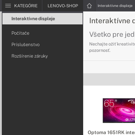
KATEGÓRIE
LENOVO-SHOP
Interaktívne displeje
Interaktívne displeje
Interaktívne
Všetko pre je
Počítače
Nechajte ožiť kreativit
Príslušenstvo
pozornosť.
Rozšírenie záruky
Príslušenstvo
Všetko, čo potre
Rozšírte použitie vaše
umožnia pracovať zábav
Počítače k di
Vylepšite možnos
Optoma OPS je dokonalo
Optoma 1651RK inte