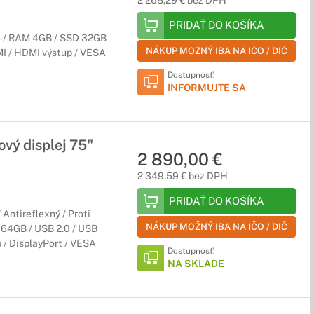
2 268,29 € bez DPH
PRIDAŤ DO KOŠÍKA
 / RAM 4GB / SSD 32GB
NÁKUP MOŽNÝ IBA NA IČO / DIČ
MI / HDMI výstup / VESA
Dostupnosť:
INFORMUJTE SA
vý displej 75"
2 890,00 €
2 349,59 € bez DPH
PRIDAŤ DO KOŠÍKA
Antireflexný / Proti
NÁKUP MOŽNÝ IBA NA IČO / DIČ
 64GB / USB 2.0 / USB
 / DisplayPort / VESA
Dostupnosť:
NA SKLADE