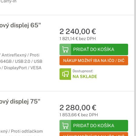
Carry-In
vý displej 65"
2 240,00 €
1 821,14 € bez DPH
PRIDAŤ DO KOŠÍKA
Antireflexný / Proti
NÁKUP MOŽNÝ IBA NA IČO / DIČ
 64GB / USB 2.0 / USB
 / DisplayPort / VESA
Dostupnosť:
NA SKLADE
vý displej 75"
2 280,00 €
1 853,66 € bez DPH
PRIDAŤ DO KOŠÍKA
xný / Proti odtlačkom