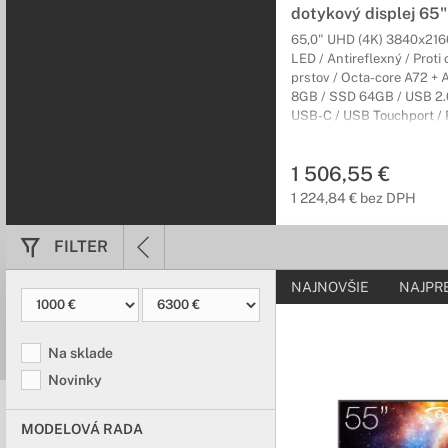
interaktívneho ploché
dotykový displej 65"
65,0" UHD (4K) 3840x216
Tabule k disp
LED / Antireflexný / Proti
prstov / Octa-core A72 +
Optimálne riešen
8GB / SSD 64GB / USB 2.0
USB-C / USB Touchport /
Moderné magnetické ta
/ VGA / HDMI / HDMI výst
hliníkové stĺpy umožň
DisplayPort / VESA 600x
1 506,55 €
Android 14 / 3 (3) Carry-In
Rozšírenie zá
1 224,84 € bez DPH
Rozšírte záruku
FILTER
Rozšírenia záruky vám g
o vaše zariadenie skve
NAJNOVŠIE
NAJPR
Na sklade
Novinky
MODELOVÁ RADA