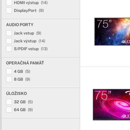
HDMI výstup
(14)
DisplayPort
(9)
AUDIO PORTY
Jack vstup
(9)
Jack výstup
(14)
S/PDIF vstup
(13)
OPERAČNÁ PAMÄŤ
4 GB
(5)
8 GB
(9)
ÚLOŽISKO
32 GB
(5)
64 GB
(9)