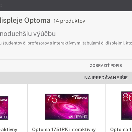
 displeje Optoma
14 produktov
dnoduchšiu výúčbu
u študentov či profesorov s interaktívnymi tabuľami či displejmi, kt
 pre displeje Optoma
ZOBRAZIŤ POPIS
bujete k vášmu interaktívnemu displeju
NAJPREDÁVANEJŠIE
j interaktívnej tabule či displeja. So správnym príslušenstvom využ
nejšie a efektívnejšie.
splejom Optoma
ti vášho interaktívneho displeja
u odpoveďou na vaše rastúce požiadavky na výpočtový výkon. Tento 
raktívny
Optoma 1751RK interaktívny
Optoma 1