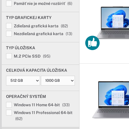
Pamäť nie je možné rozšíriť
(6)
TYP GRAFICKEJ KARTY
Zdieľaná grafická karta
(82)
Nezdieľaná grafická karta
(13)
TYP ÚLOŽISKA
M.2 PCIe SSD
(95)
CELKOVÁ KAPACITA ÚLOŽISKA
OPERAČNÝ SYSTÉM
Windows 11 Home 64-bit
(33)
Windows 11 Professional 64-bit
(62)