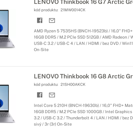
LENOVO Thinkbook 16 G7 Arctic Gr
kód produktu:
21MW0014CK
AMD Ryzen 5 7535HS (BNCH-19523b) / 16,0" FHD+ 
16GB DDR5 / M.2 PCIe SSD 512GB / AMD Radeon / WiF
USB-C 3.2 / USB-C 4 / LAN / HDMI / bez DVD / Win11Pr
On-Site
LENOVO Thinkbook 16 G8 Arctic Gr
kód produktu:
21SH00AKCK
Intel Core 5 210H (BNCH-19630b) / 16,0" FHD+ Mat
16GB DDR5 / M.2 PCIe SSD 1000GB / Intel Graphics /
3.2 / USB-C 3.2 / Thunderbolt 4 / LAN / HDMI / bez 
sivý / 3r (3r) On-Site