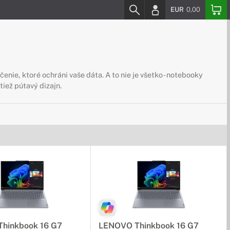
EUR
0,00
ie, ktoré ochráni vaše dáta. A to nie je všetko - notebooky
iež pútavý dizajn.
hinkbook 16 G7
LENOVO Thinkbook 16 G7