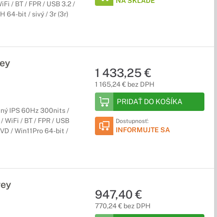
NA SKLADE
i / BT / FPR / USB 3.2 /
64-bit / sivý / 3r (3r)
ey
1 433,25 €
1 165,24 € bez DPH
PRIDAŤ DO KOŠÍKA
ný IPS 60Hz 300nits /
 WiFi / BT / FPR / USB
Dostupnosť:
INFORMUJTE SA
VD / Win11Pro 64-bit /
rey
947,40 €
770,24 € bez DPH