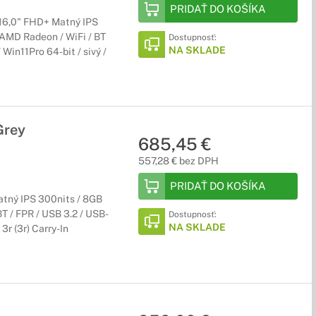
PRIDAŤ DO KOŠÍKA
16,0" FHD+ Matný IPS
AMD Radeon / WiFi / BT
Dostupnosť:
NA SKLADE
Win11Pro 64-bit / sivý /
Grey
685,45 €
557,28 € bez DPH
PRIDAŤ DO KOŠÍKA
tný IPS 300nits / 8GB
 / FPR / USB 3.2 / USB-
Dostupnosť:
NA SKLADE
3r (3r) Carry-In