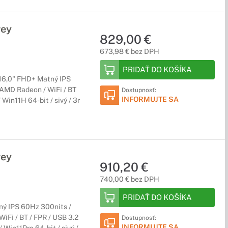
rey
829,00 €
673,98 € bez DPH
PRIDAŤ DO KOŠÍKA
16,0" FHD+ Matný IPS
AMD Radeon / WiFi / BT
Dostupnosť:
INFORMUJTE SA
Win11H 64-bit / sivý / 3r
rey
910,20 €
740,00 € bez DPH
PRIDAŤ DO KOŠÍKA
ný IPS 60Hz 300nits /
iFi / BT / FPR / USB 3.2
Dostupnosť:
INFORMUJTE SA