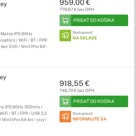
959,00 €
rey
779,67 € bez DPH
PRIDAŤ DO KOŠÍKA
Dostupnosť:
D+ Matný IPS 60Hz
NA SKLADE
aphics / WiFi / BT / FPR
/ bez DVD / Win11Pro 64-
ey
918,55 €
746,79 € bez DPH
PRIDAŤ DO KOŠÍKA
ný IPS 60Hz 300nits /
iFi / BT / FPR / USB 3.2
Dostupnosť:
INFORMUJTE SA
 Win11Pro 64-bit / sivý /