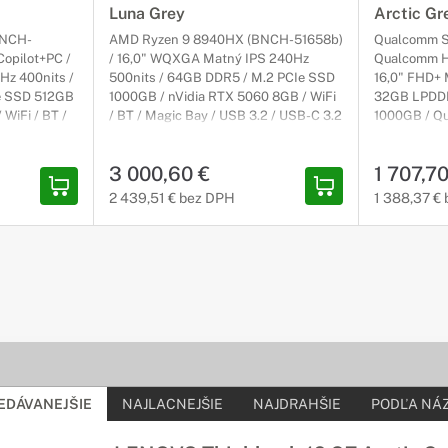
Luna Grey
Arctic Gr
(BNCH-
AMD Ryzen 9 8940HX (BNCH-51658b)
Qualcomm S
 Copilot+PC /
/ 16,0" WQXGA Matný IPS 240Hz
Qualcomm He
Hz 400nits /
500nits / 64GB DDR5 / M.2 PCIe SSD
16,0" FHD+ 
e SSD 512GB
1000GB / nVidia RTX 5060 8GB / WiFi
32GB LPDDR
 WiFi / BT /
/ BT / Magic Bay / USB 3.2 / USB-C 3.2
1000GB / Qu
 / HDMI /
/ HDMI / bez DVD / Win11Pro 64-bit /
USB 3.2 / U
ivý / 3r (3r)
tmavosivý / 3r (3r) On-Site,
/ Win11Pro 64
3 000,60 €
1 707,70
aptér
NEOBSAHUJE adaptér
2 439,51 € bez DPH
1 388,37 €
EDÁVANEJŠIE
NAJLACNEJŠIE
NAJDRAHŠIE
PODĽA NÁZ