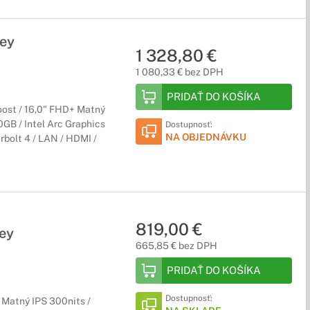
ey
1 328,80 €
1 080,33 € bez DPH
PRIDAŤ DO KOŠÍKA
oost / 16,0" FHD+ Matný
GB / Intel Arc Graphics
Dostupnosť:
NA OBJEDNÁVKU
erbolt 4 / LAN / HDMI /
819,00 €
ey
665,85 € bez DPH
PRIDAŤ DO KOŠÍKA
Dostupnosť:
Matný IPS 300nits /