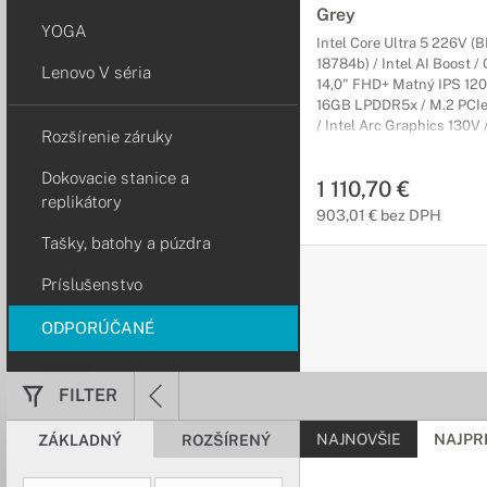
Grey
YOGA
Intel Core Ultra 5 226V 
18784b) / Intel AI Boost /
Lenovo V séria
14,0" FHD+ Matný IPS 120
16GB LPDDR5x / M.2 PCI
/ Intel Arc Graphics 130V /
Rozšírenie záruky
FPR / USB 3.2 / USB-C 3.2
bez DVD / Win11H 64-bit / s
Dokovacie stanice a
1 110,70 €
On-Site, NEOBSAHUJE ad
replikátory
903,01 € bez DPH
Tašky, batohy a púzdra
Príslušenstvo
ODPORÚČANÉ
FILTER
NAJNOVŠIE
NAJPR
ZÁKLADNÝ
ROZŠÍRENÝ