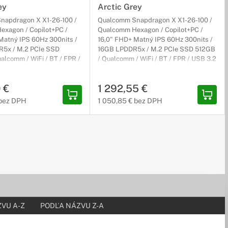
ey
Arctic Grey
napdragon X X1-26-100 /
Qualcomm Snapdragon X X1-26-100 /
xagon / Copilot+PC /
Qualcomm Hexagon / Copilot+PC /
Matný IPS 60Hz 300nits /
16,0" FHD+ Matný IPS 60Hz 300nits /
5x / M.2 PCIe SSD
16GB LPDDR5x / M.2 PCIe SSD 512GB
alcomm / WiFi / BT / FPR /
/ Qualcomm / WiFi / BT / FPR / USB 3.2
SB-C 3.2 / HDMI / bez DVD
/ USB-C 3.2 / HDMI / bez DVD /
-bit / sivý / 3r (3r) On-Site
Win11Pro 64-bit / sivý / 3r (3r) On-Site
 €
1 292,55 €
 bez DPH
1 050,85 € bez DPH
VU A-Z
PODĽA NÁZVU Z-A