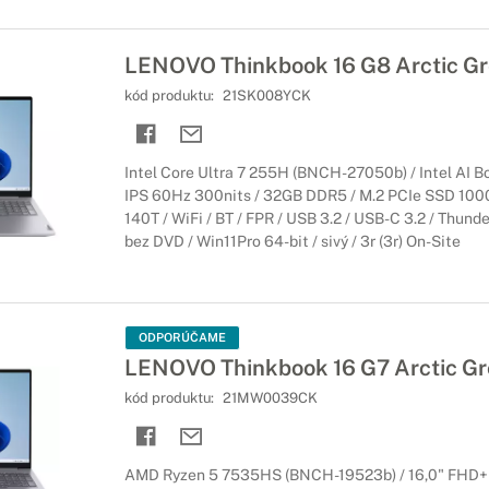
LENOVO Thinkbook 16 G8 Arctic Gr
kód produktu:
21SK008YCK
Intel Core Ultra 7 255H (BNCH-27050b) / Intel AI B
IPS 60Hz 300nits / 32GB DDR5 / M.2 PCIe SSD 1000
140T / WiFi / BT / FPR / USB 3.2 / USB-C 3.2 / Thund
bez DVD / Win11Pro 64-bit / sivý / 3r (3r) On-Site
ODPORÚČAME
LENOVO Thinkbook 16 G7 Arctic Gr
kód produktu:
21MW0039CK
AMD Ryzen 5 7535HS (BNCH-19523b) / 16,0" FHD+ 