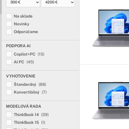
Na sklade
Novinky
Odporúčame
PODPORA AI
Copilot+PC
(15)
AI PC
(45)
VYHOTOVENIE
Štandardný
(88)
Konvertibilný
(7)
MODELOVÁ RADA
ThinkBook 14
(39)
ThinkBook 15
(1)