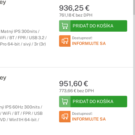
ey
936,25 €
761,18 € bez DPH
PRIDAŤ DO KOŠÍKA
Matný IPS 300nits /
i / BT / FPR / USB 3.2 /
Dostupnosť:
INFORMUJTE SA
o 64-bit / sivý / 3r (3r)
ey
951,60 €
773,66 € bez DPH
PRIDAŤ DO KOŠÍKA
ný IPS 60Hz 300nits /
 WiFi / BT / FPR / USB
Dostupnosť:
INFORMUJTE SA
DVD / Win11H 64-bit /