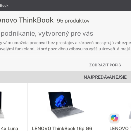
kBook
enovo ThinkBook
95 produktov
 podnikanie, vytvorený pre vás
y vám umožnia pracovať bez prestojov a zároveň poskytujú zabezpečen
velými funkciami, ktoré pozdvihnú zábavu na vyššiu úroveň. A majú t
ZOBRAZIŤ POPIS
NAJPREDÁVANEJŠIE
14x Luna
LENOVO ThinkBook 16p G6
LENOVO T