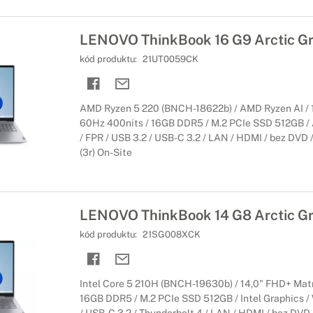
LENOVO ThinkBook 16 G9 Arctic G
kód produktu:
21UT0059CK
AMD Ryzen 5 220 (BNCH-18622b) / AMD Ryzen AI / 
60Hz 400nits / 16GB DDR5 / M.2 PCIe SSD 512GB / 
/ FPR / USB 3.2 / USB-C 3.2 / LAN / HDMI / bez DVD / 
(3r) On-Site
LENOVO ThinkBook 14 G8 Arctic G
kód produktu:
21SG008XCK
Intel Core 5 210H (BNCH-19630b) / 14,0" FHD+ Mat
16GB DDR5 / M.2 PCIe SSD 512GB / Intel Graphics / W