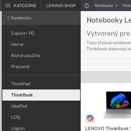
KATEGÓRIE
LENOVO-SHOP
Notebooky
Thin
Notebooky
Notebooky L
Vytvorený pre
Copilot+ PC
Tieto štýlové notebook
Herné
Thinkbook disponujú sk
Bežné použitie
Pracovné
ThinkPad
ThinkBook
IdeaPad
LOQ
Legion
LENOVO ThinkBook 