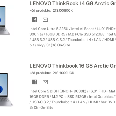
LENOVO ThinkBook 14 G8 Arctic G
kód produktu:
21SJ0080CK
Intel Core Ultra 5 225U / Intel AI Boost / 14,0" FH
300nits / 16GB DDR5 / M.2 PCIe SSD 512GB / Intel Gr
/ USB 3.2 / USB-C 3.2 / Thunderbolt 4 / LAN / HDMI 
bit / sivý / 3r (3r) On-Site
LENOVO Thinkbook 16 G8 Arctic Gr
kód produktu:
21SH009UCK
Intel Core 5 210H (BNCH-19630b) / 16,0" FHD+ Mat
16GB DDR5 / M.2 PCIe SSD 512GB / Intel Graphics / W
/ USB-C 3.2 / Thunderbolt 4 / LAN / HDMI / bez DVD /
3r (3r) On-Site