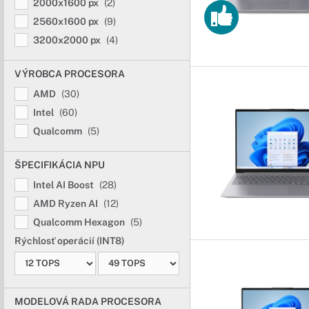
2000x1600 px
(2)
2560x1600 px
(9)
3200x2000 px
(4)
VÝROBCA PROCESORA
AMD
(30)
Intel
(60)
Qualcomm
(5)
ŠPECIFIKÁCIA NPU
Intel AI Boost
(28)
AMD Ryzen AI
(12)
Qualcomm Hexagon
(5)
Rýchlosť operácií (INT8)
MODELOVÁ RADA PROCESORA