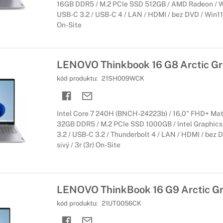
16GB DDR5 / M.2 PCIe SSD 512GB / AMD Radeon / WiF
USB-C 3.2 / USB-C 4 / LAN / HDMI / bez DVD / Win11H 
On-Site
LENOVO Thinkbook 16 G8 Arctic Gr
kód produktu:
21SH009WCK
Intel Core 7 240H (BNCH-24223b) / 16,0" FHD+ Mat
32GB DDR5 / M.2 PCIe SSD 1000GB / Intel Graphics /
3.2 / USB-C 3.2 / Thunderbolt 4 / LAN / HDMI / bez D
sivý / 3r (3r) On-Site
LENOVO ThinkBook 16 G9 Arctic G
kód produktu:
21UT0056CK