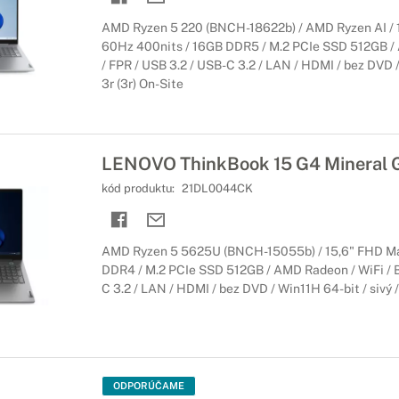
AMD Ryzen 5 220 (BNCH-18622b) / AMD Ryzen AI / 
60Hz 400nits / 16GB DDR5 / M.2 PCIe SSD 512GB / 
/ FPR / USB 3.2 / USB-C 3.2 / LAN / HDMI / bez DVD / 
3r (3r) On-Site
LENOVO ThinkBook 15 G4 Mineral 
kód produktu:
21DL0044CK
AMD Ryzen 5 5625U (BNCH-15055b) / 15,6" FHD Ma
DDR4 / M.2 PCIe SSD 512GB / AMD Radeon / WiFi / BT
C 3.2 / LAN / HDMI / bez DVD / Win11H 64-bit / sivý / 
ODPORÚČAME