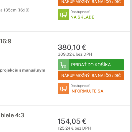
NÁKUP MOŽNÝ IBA NA IČO / DIČ
ka 135cm (16:10)
Dostupnosť:
NA SKLADE
16:9
380,10 €
309,02 € bez DPH
PRIDAŤ DO KOŠÍKA
u projekciu s manuálnym
NÁKUP MOŽNÝ IBA NA IČO / DIČ
Dostupnosť:
INFORMUJTE SA
biele 4:3
154,05 €
125,24 € bez DPH