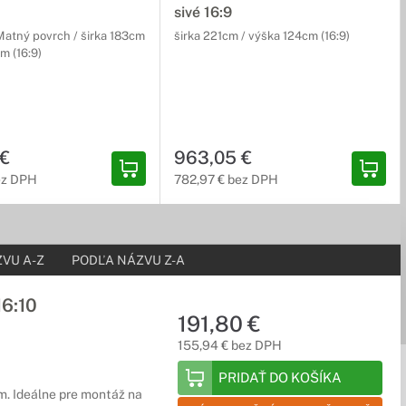
sivé 16:9
Matný povrch / širka 183cm
širka 221cm / výška 124cm (16:9)
m (16:9)
 €
963,05 €
ez DPH
782,97 € bez DPH
VU A-Z
PODĽA NÁZVU Z-A
6:10
191,80 €
155,94 € bez DPH
PRIDAŤ DO KOŠÍKA
. Ideálne pre montáž na