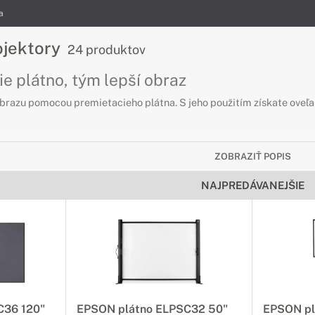
a
ojektory
24 produktov
ie plátno, tým lepší obraz
 obrazu pomocou premietacieho plátna. S jeho použitím získate oveľa 
ZOBRAZIŤ POPIS
NAJPREDÁVANEJŠIE
C36 120"
EPSON plátno ELPSC32 50"
EPSON pl