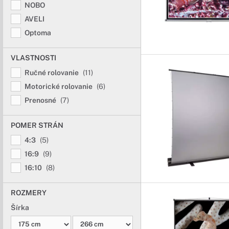
NOBO
AVELI
Optoma
VLASTNOSTI
Ručné rolovanie
(11)
Motorické rolovanie
(6)
Prenosné
(7)
POMER STRÁN
4:3
(5)
16:9
(9)
16:10
(8)
ROZMERY
Šírka