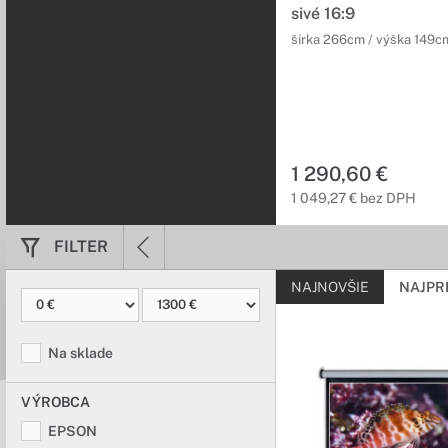
sivé 16:9
širka 266cm / výška 149c
1 290,60 €
1 049,27 € bez DPH
FILTER
NAJNOVŠIE
NAJPR
Na sklade
VÝROBCA
EPSON