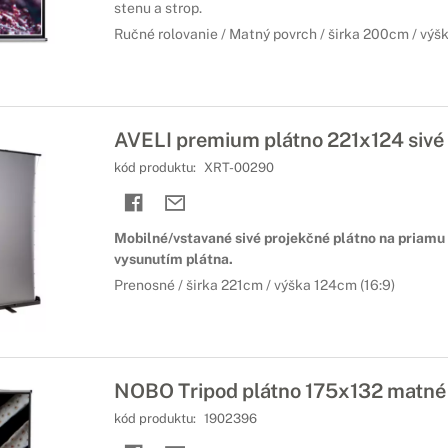
stenu a strop.
Ručné rolovanie / Matný povrch / širka 200cm / výš
AVELI premium plátno 221x124 sivé 
kód produktu:
XRT-00290
Mobilné/vstavané sivé projekčné plátno na priam
vysunutím plátna.
Prenosné / širka 221cm / výška 124cm (16:9)
NOBO Tripod plátno 175x132 matné 
kód produktu:
1902396