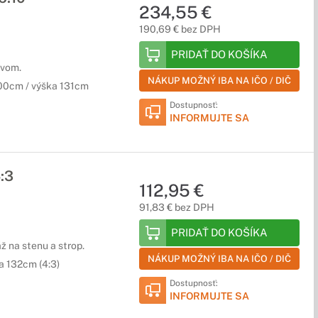
234,55 €
190,69 € bez DPH
PRIDAŤ DO KOŠÍKA
ívom.
NÁKUP MOŽNÝ IBA NA IČO / DIČ
200cm / výška 131cm
Dostupnosť:
INFORMUJTE SA
:3
112,95 €
91,83 € bez DPH
PRIDAŤ DO KOŠÍKA
ž na stenu a strop.
NÁKUP MOŽNÝ IBA NA IČO / DIČ
a 132cm (4:3)
Dostupnosť:
INFORMUJTE SA