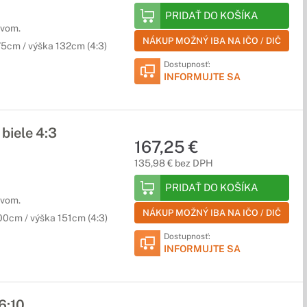
PRIDAŤ DO KOŠÍKA
ívom.
NÁKUP MOŽNÝ IBA NA IČO / DIČ
75cm / výška 132cm (4:3)
Dostupnosť:
INFORMUJTE SA
biele 4:3
167,25 €
135,98 € bez DPH
PRIDAŤ DO KOŠÍKA
ívom.
NÁKUP MOŽNÝ IBA NA IČO / DIČ
00cm / výška 151cm (4:3)
Dostupnosť:
INFORMUJTE SA
6:10