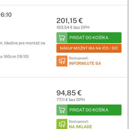
6:10
201,15 €
163,54 € bez DPH
PRIDAŤ DO KOŠÍKA
. Ideálne pre montáž na
NÁKUP MOŽNÝ IBA NA IČO / DIČ
ka 160cm (16:10)
Dostupnosť:
INFORMUJTE SA
94,85 €
77,11 € bez DPH
PRIDAŤ DO KOŠÍKA
Dostupnosť:
NA SKLADE