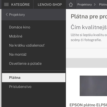
KATEGÓRIE
LENOVO-SHOP
Projektory
Plátn
Projektory
Plátna pre pr
Čím kvalitnejš
Domáce kino
Užite si lepšiu kvalitu
Mobilné
scény či fotografie.
Na krátku vzdialenosť
Na montáž
Osvetlenie a pútače
Plátna
Príslušenstvo
EPSON plátno ELPS