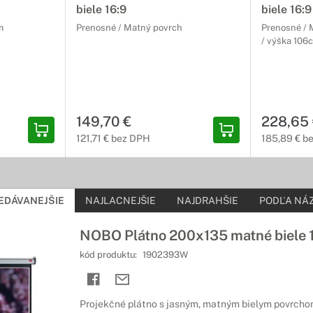
biele 16:9
biele 16:9
m
Prenosné / Matný povrch
Prenosné / 
/ výška 106c
149,70 €
228,65
121,71 € bez DPH
185,89 € b
EDÁVANEJŠIE
NAJLACNEJŠIE
NAJDRAHŠIE
PODĽA NÁZ
NOBO Plátno 200x135 matné biele 1
kód produktu:
1902393W
Projekčné plátno s jasným, matným bielym povrchom