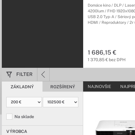
ktorý zabezpečia proje
Domáce kino / DLP / Laser 
4200lum / FHD 1920x1080p
USB 2.0 Typ-A / Sériový p
Projektory na
HDMI / Reproduktory / 2r (
Vstúpte do svet
Jednoduchá inštalácia, 
obchodov, galérií či s
1 686,15 €
1 370,85 € bez DPH
Príslušenstvo 
Všetko čo potre
FILTER
Doplňte kvalitné a hla
NAJNOVŠIE
NAJPR
ZÁKLADNÝ
ROZŠÍRENÝ
mobilných zariadení, v
Plátna pre pro
Čím kvalitnejšie
Na sklade
Užite si lepšiu kvalitu
VÝROBCA
scény či fotografie.