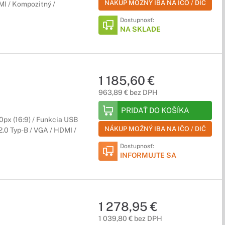
NÁKUP MOŽNÝ IBA NA IČO / DIČ
MI / Kompozitný /
Dostupnosť:
NA SKLADE
nejšie úlohy a ich všestrannosť sa osvedčí v mnohých obchodných
1 185,60 €
963,89 € bez DPH
PRIDAŤ DO KOŠÍKA
px (16:9) / Funkcia USB
NÁKUP MOŽNÝ IBA NA IČO / DIČ
 2.0 Typ-B / VGA / HDMI /
Dostupnosť:
INFORMUJTE SA
1 278,95 €
1 039,80 € bez DPH