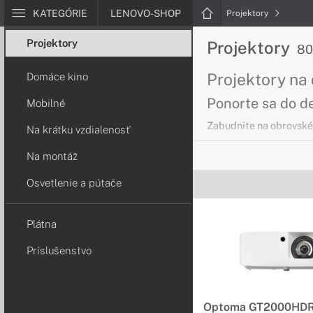
KATEGÓRIE
LENOVO-SHOP
Projektory
Projektory
Projektory
80
Projektory na
Domáce kino
Ponorte sa do d
Mobilné
Zabudnite na obrovské 
Na krátku vzdialenosť
Na montáž
Mobilné proje
Osvetlenie a pútače
Skutočná prenos
Či už si chcete s rodi
Plátna
svojou flexibilitou, kv
Príslušenstvo
Projektory na 
Akákoľvek miest
Optoma GT2000HD
Zanechajte dojem v ka