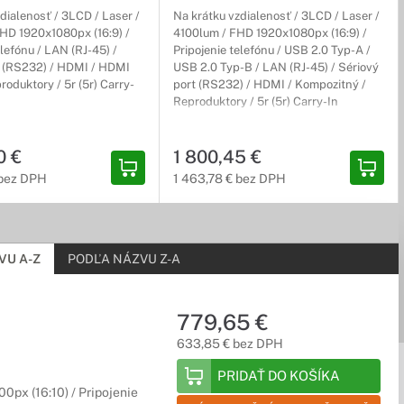
dialenosť / 3LCD / Laser /
Na krátku vzdialenosť / 3LCD / Laser /
HD 1920x1080px (16:9) /
4100lum / FHD 1920x1080px (16:9) /
elefónu / LAN (RJ-45) /
Pripojenie telefónu / USB 2.0 Typ-A /
t (RS232) / HDMI / HDMI
USB 2.0 Typ-B / LAN (RJ-45) / Sériový
roduktory / 5r (5r) Carry-
port (RS232) / HDMI / Kompozitný /
Reproduktory / 5r (5r) Carry-In
 najlepších výrobcov určené na montáž do škôl, zasadačiek, ale aj
0 €
1 800,45 €
 bez DPH
1 463,78 € bez DPH
 držiaky, náhradné lampy, káble či tašky na prenášanie
VU A-Z
PODĽA NÁZVU Z-A
779,65 €
633,85 € bez DPH
PRIDAŤ DO KOŠÍKA
krajšie farby, jasnejšie prevedenie a detailnejšie vykreslené
px (16:10) / Pripojenie