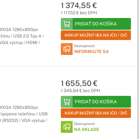
1 374,55 €
1 117,52 € bez DPH
PRIDAŤ DO KOŠÍKA
 / WXGA 1280x800px
NÁKUP MOŽNÝ IBA NA IČO / DIČ
efónu / USB 2.0 Typ-A /
 VGA výstup / HDMI /
Dostupnosť:
INFORMUJTE SA
1 655,50 €
1 345,94 € bez DPH
PRIDAŤ DO KOŠÍKA
 / WXGA 1280x800px
NÁKUP MOŽNÝ IBA NA IČO / DIČ
Pripojenie telefónu / USB
rt (RS232) / VGA výstup /
Dostupnosť:
NA SKLADE