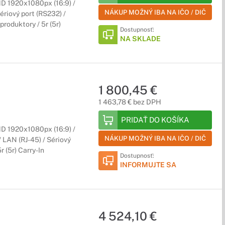
HD 1920x1080px (16:9) /
NÁKUP MOŽNÝ IBA NA IČO / DIČ
ériový port (RS232) /
roduktory / 5r (5r)
Dostupnosť:
NA SKLADE
1 800,45 €
1 463,78 € bez DPH
PRIDAŤ DO KOŠÍKA
HD 1920x1080px (16:9) /
NÁKUP MOŽNÝ IBA NA IČO / DIČ
/ LAN (RJ-45) / Sériový
 (5r) Carry-In
Dostupnosť:
INFORMUJTE SA
4 524,10 €