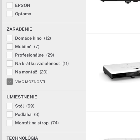
EPSON
Projektory na 
Optoma
Vedúca pozícia v
ZARADENIE
Elegantné a štýlové pr
Domáce kino
(12)
priestoroch.
Mobilné
(7)
Profesionálne
(29)
Na krátku vzdialenosť
(11)
Na montáž
(20)
VIAC MOŽNOSTÍ
UMIESTNENIE
Stôl
(69)
Podlaha
(3)
Montáž na strop
(74)
TECHNOLÓGIA