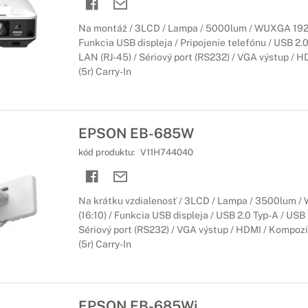
Na montáž / 3LCD / Lampa / 5000lum / WUXGA 1920
Funkcia USB displeja / Pripojenie telefónu / USB 2.0
LAN (RJ-45) / Sériový port (RS232) / VGA výstup / H
(5r) Carry-In
EPSON EB-685W
kód produktu:
V11H744040
Na krátku vzdialenosť / 3LCD / Lampa / 3500lum
(16:10) / Funkcia USB displeja / USB 2.0 Typ-A / USB 
Sériový port (RS232) / VGA výstup / HDMI / Kompozi
(5r) Carry-In
EPSON EB-685Wi