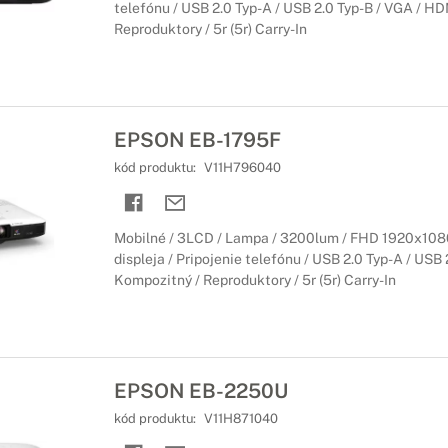
telefónu / USB 2.0 Typ-A / USB 2.0 Typ-B / VGA / HD
Reproduktory / 5r (5r) Carry-In
osvetlenie a pútače
 excelentnej vizuálnej technológii
ojektory s jasným obrazom ponúkajú flexibilitu a splnia aj najnároč
EPSON EB-1795F
kód produktu:
V11H796040
Mobilné / 3LCD / Lampa / 3200lum / FHD 1920x1080
displeja / Pripojenie telefónu / USB 2.0 Typ-A / USB
Kompozitný / Reproduktory / 5r (5r) Carry-In
EPSON EB-2250U
kód produktu:
V11H871040