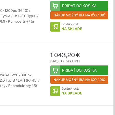
PRIDAŤ DO KOŠÍKA
x1200px (16:10) /
NÁKUP MOŽNÝ IBA NA IČO / DIČ
 Typ-A / USB 2.0 Typ-B /
DMI / Kompozitný / 5r
Dostupnosť:
NA SKLADE
1 043,20 €
848,13 € bez DPH
PRIDAŤ DO KOŠÍKA
 / WXGA 1280x800px
NÁKUP MOŽNÝ IBA NA IČO / DIČ
2.0 Typ-B / LAN (RJ-45) /
tný / Reproduktory / 5r
Dostupnosť:
NA SKLADE