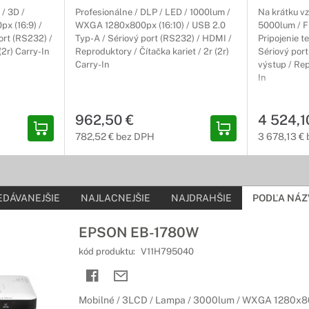
ktory popredných značiek na krátku projekčnú vzdialenosť.
/ 3D /
Profesionálne / DLP / LED / 1000lum /
Na krátku vz
x (16:9) /
WXGA 1280x800px (16:10) / USB 2.0
5000lum / F
ort (RS232) /
Typ-A / Sériový port (RS232) / HDMI /
Pripojenie t
 montáž
2r) Carry-In
Reproduktory / Čítačka kariet / 2r (2r)
Sériový por
Carry-In
výstup / Rep
a projekcie mimoriadnych detailov
In
spoľahlivá prevádzka, jasný, detailný a živý obraz - to sú projektory
howroomov.
962,50 €
4 524,1
782,52 € bez DPH
3 678,13 €
pre projektory
bujete pre efektívne fungovanie
vne správne príslušenstvo k vášmu projektoru. Prezentéry, špeciálne
EDÁVANEJŠIE
NAJLACNEJŠIE
NAJDRAHŠIE
PODĽA NÁZ
šetko potrebné máte k dispozícii.
EPSON EB-1780W
jektory
kód produktu:
V11H795040
 plátno, tým lepší obraz
 obrazu pomocou premietacieho plátna. S jeho použitím získate oveľa 
Mobilné / 3LCD / Lampa / 3000lum / WXGA 1280x800