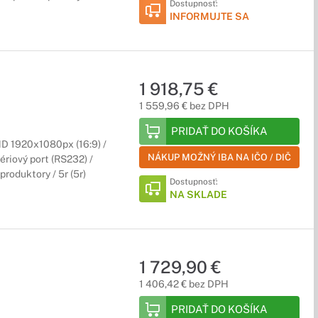
Dostupnosť:
INFORMUJTE SA
1 918,75 €
1 559,96 € bez DPH
PRIDAŤ DO KOŠÍKA
HD 1920x1080px (16:9) /
NÁKUP MOŽNÝ IBA NA IČO / DIČ
ériový port (RS232) /
roduktory / 5r (5r)
Dostupnosť:
NA SKLADE
1 729,90 €
1 406,42 € bez DPH
PRIDAŤ DO KOŠÍKA