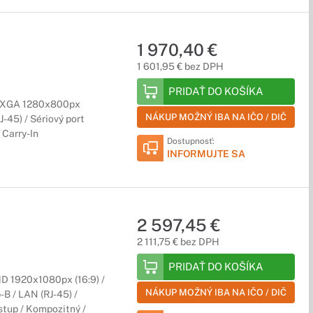
1 970,40 €
1 601,95 € bez DPH
PRIDAŤ DO KOŠÍKA
/ WXGA 1280x800px
NÁKUP MOŽNÝ IBA NA IČO / DIČ
J-45) / Sériový port
 Carry-In
Dostupnosť:
INFORMUJTE SA
2 597,45 €
2 111,75 € bez DPH
PRIDAŤ DO KOŠÍKA
HD 1920x1080px (16:9) /
NÁKUP MOŽNÝ IBA NA IČO / DIČ
-B / LAN (RJ-45) /
stup / Kompozitný /