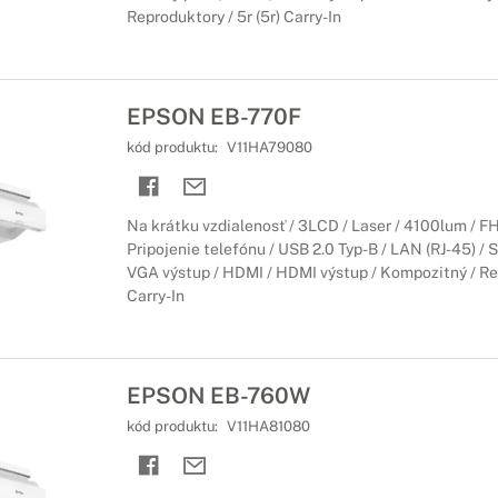
Reproduktory / 5r (5r) Carry-In
EPSON EB-770F
kód produktu:
V11HA79080
Na krátku vzdialenosť / 3LCD / Laser / 4100lum / F
Pripojenie telefónu / USB 2.0 Typ-B / LAN (RJ-45) / S
VGA výstup / HDMI / HDMI výstup / Kompozitný / Rep
Carry-In
EPSON EB-760W
kód produktu:
V11HA81080