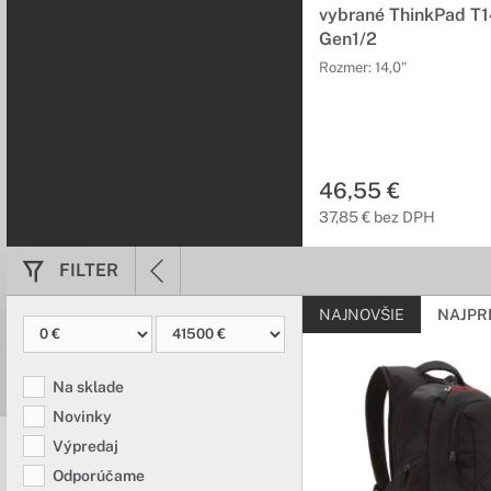
vybrané ThinkPad T1
Gen1/2
Pamäťové kart
Rozmer: 14,0"
Majte svoje dáta
Pozrite si ponuku USB
Slúchadlá a m
46,55 €
37,85 € bez DPH
Nechajte sa poh
Slúchadlá v našej ponu
FILTER
kancelárskych slúchad
NAJNOVŠIE
NAJPR
Rredukcie, ada
Potrebujete prep
Na sklade
Žiaden problém. Stačí 
Novinky
káblov na prenos videa,
Výpredaj
Odporúčame