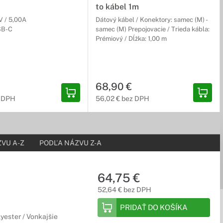
to kábel 1m
V / 5,00A
Dátový kábel / Konektory: samec (M) -
SB-C
samec (M) Prepojovacie / Trieda kábla:
Prémiový / Dĺžka: 1,00 m
dlne prenášať súbory medzi Vašimi zariadeniami.
68,90 €
z DPH
56,02 € bez DPH
uku. Spoznajte špičkové materiály použité v herných alebo
VU A-Z
PODĽA NÁZVU Z-A
64,75 €
vo zariadenia. V ponuke nájdete množstvo rôznorodých redukcií a
52,64 € bez DPH
PRIDAŤ DO KOŠÍKA
lyester / Vonkajšie