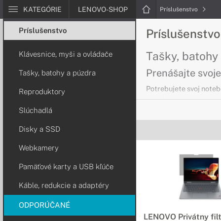
KATEGÓRIE
LENOVO-SHOP
Príslušenstvo
Príslušenstvo
Príslušenstv
Tašky, batohy
Klávesnice, myši a ovládače
Prenášajte svoj
Tašky, batohy a púzdra
Potrebujete svoj noteb
Reproduktory
ponuke.
Slúchadlá
Klávesnice, m
Disky a SSD
Rozlúčte sa s n
Webkamery
Lenovo
Pamäťové karty a USB kľúče
Vďaka špičkovým kláv
Káble, redukcie a adaptéry
spoločnosti Lenovo bu
efektívnejšie a pohodl
ODPORÚČANÉ
predtým.
LENOVO Privátny filt