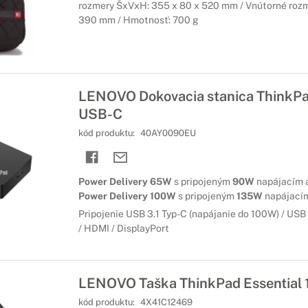
rozmery ŠxVxH: 355 x 80 x 520 mm / Vnútorné roz
390 mm / Hmotnosť: 700 g
ok z hudby
ašej kancelárií nikdy nebola jednoduchšia. Pomocou skvelých techn
 svoje videá alebo hudbu.
LENOVO Dokovacia stanica ThinkPa
USB-C
 svoje súbory
kód produktu:
40AY0090EU
ponuke sa vyznačujú nielen vysokou spoľahlivosťou, ale aj skvelou rýc
Power Delivery 65W
s pripojeným
90W
napájacím 
gitech
Power Delivery 100W
s pripojeným
135W
napájací
 výkonnosť. Výnimočná všestrannosť
Pripojenie USB 3.1 Typ-C (napájanie do 100W) / USB 
/ HDMI / DisplayPort
priemyselnému prevedeniu predstavujú kamery Logitech špičku v 
ernou optikou a prelomovými technológiami, sa vyznačujú špičkov
stí.
LENOVO Taška ThinkPad Essential 
kód produktu:
4X41C12469