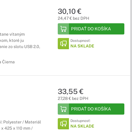
30,10 €
24,47 € bez DPH
PRIDAŤ DO KOŠÍKA
tane vítaným
om, ktoré ju
Dostupnosť:
NA SKLADE
nie zo slotu USB 2.0,
a Čierna
33,55 €
27,28 € bez DPH
PRIDAŤ DO KOŠÍKA
Dostupnosť:
í: Polyester / Materiál
NA SKLADE
 x 425 x 110 mm /