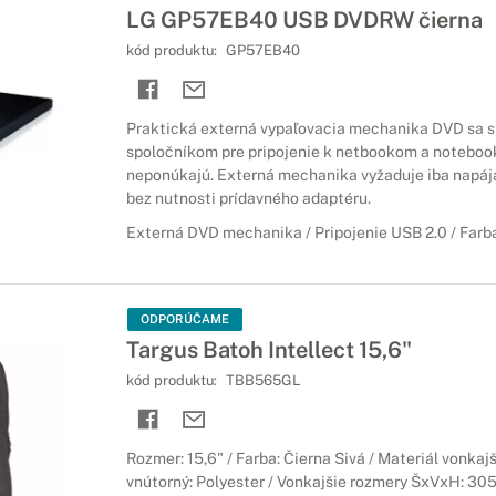
LG GP57EB40 USB DVDRW čierna
kód produktu:
GP57EB40
Praktická externá vypaľovacia mechanika DVD sa s
spoločníkom pre pripojenie k netbookom a notebook
neponúkajú. Externá mechanika vyžaduje iba napája
bez nutnosti prídavného adaptéru.
Externá DVD mechanika / Pripojenie USB 2.0 / Farb
ODPORÚČAME
Targus Batoh Intellect 15,6"
kód produktu:
TBB565GL
Rozmer: 15,6" / Farba: Čierna Sivá / Materiál vonkajš
vnútorný: Polyester / Vonkajšie rozmery ŠxVxH: 305