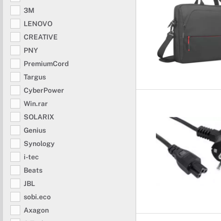
3M
LENOVO
CREATIVE
PNY
PremiumCord
Targus
CyberPower
Win.rar
SOLARIX
Genius
Synology
i-tec
Beats
JBL
sobi.eco
Axagon