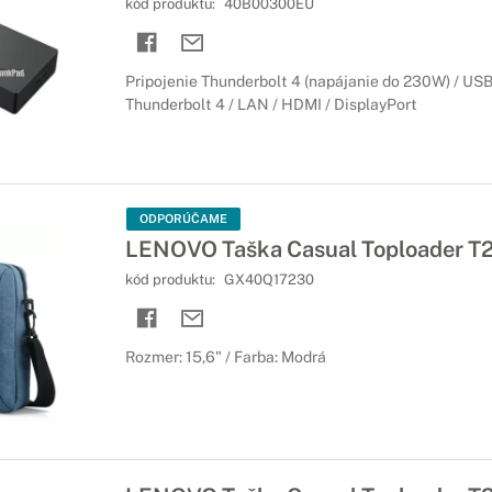
kód produktu:
40B00300EU
Pripojenie Thunderbolt 4 (napájanie do 230W) / USB 
Thunderbolt 4 / LAN / HDMI / DisplayPort
ODPORÚČAME
LENOVO Taška Casual Toploader T2
kód produktu:
GX40Q17230
Rozmer: 15,6" / Farba: Modrá