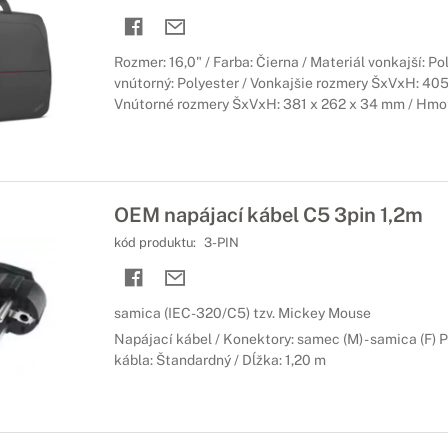
Rozmer: 16,0" / Farba: Čierna / Materiál vonkajší: Po
vnútorný: Polyester / Vonkajšie rozmery ŠxVxH: 40
Vnútorné rozmery ŠxVxH: 381 x 262 x 34 mm / Hmo
OEM napájací kábel C5 3pin 1,2m
kód produktu:
3-PIN
samica (IEC-320/C5) tzv. Mickey Mouse
Napájací kábel / Konektory: samec (M) - samica (F) P
kábla: Štandardný / Dĺžka: 1,20 m