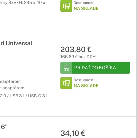
mery ŠxVxH: 295 x 40 x
Dostupnosť:
NA SKLADE
ológií môžete prepínať a ovládať funkcie prehrávania, a
d Universal
203,80 €
165,69 € bez DPH
hlosťou čítania a zápisu.
PRIDAŤ DO KOŠÍKA
Dostupnosť:
adaptérom
NA SKLADE
m adaptérom
2.0 / USB 3.1 / USB-C 3.1
segmente samostatných videokamier. Konferenčné kamery
ou výkonnosťou v profesionálnych konferenčných priestoroch
16"
34,10 €