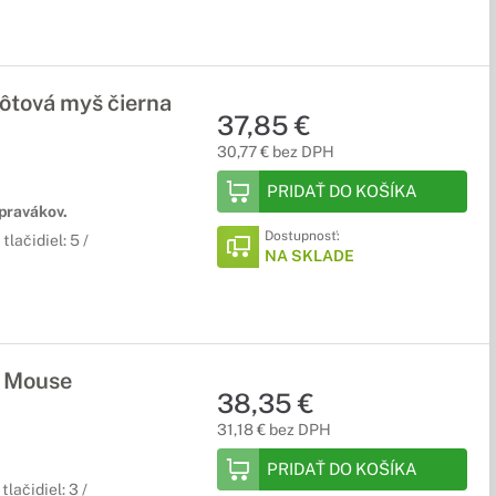
tová myš čierna
37,85 €
30,77 € bez DPH
PRIDAŤ DO KOŠÍKA
 pravákov.
Dostupnosť:
lačidiel: 5 /
NA SKLADE
t Mouse
38,35 €
31,18 € bez DPH
PRIDAŤ DO KOŠÍKA
lačidiel: 3 /