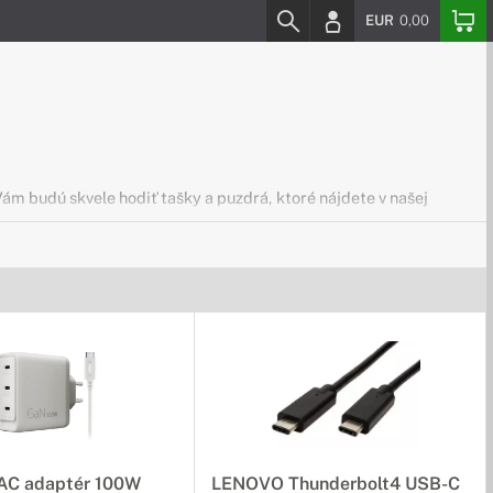
EUR
0,00
ám budú skvele hodiť tašky a puzdrá, ktoré nájdete v našej
iadenia Acer
ech
u.
spôsob
C adaptér 100W
LENOVO Thunderbolt4 USB-C