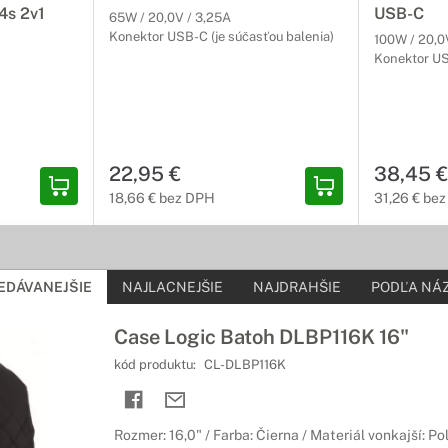
4s 2v1
USB-C
65W / 20,0V / 3,25A
Konektor USB-C (je súčasťou balenia)
100W / 20,0
y a USB kľúče
Konektor U
 stále pri sebe
 kľúčov a pamäťových kariet, ktoré Vám umožnia jednoducho a poho
ikrofóny
22,95 €
38,45 €
18,66 € bez DPH
31,26 € be
ltiť zvukom
ke kombinujú moderný a pohodlný dizajn s prvotriednou kvalitou zv
lách, ktoré Vám spríjemnia čas strávený za počítačom.
EDÁVANEJŠIE
NAJLACNEJŠIE
NAJDRAHŠIE
PODĽA NÁZ
ptéry, USB, video a audio káble
Case Logic Batoh DLBP116K 16"
ojiť Vaše Lenovo s inými zariadeniami?
kód produktu:
CL-DLBP116K
si vybrať z ponuky kvalitných káblov a redukcií, určených pre Leno
 audia a dát. Vyber si zo širokej ponuky kvalitných výrobcov.
Rozmer: 16,0" / Farba: Čierna / Materiál vonkajší: Po