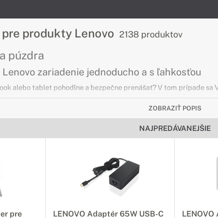
o pre produkty Lenovo
2138 produktov
 a púzdra
e Lenovo zariadenie jednoducho a s ľahkosťou
ook alebo tablet pohodlne a bezpečne prenášať? V tom prípade sa V
ZOBRAZIŤ POPIS
yši a ovládače
NAJPREDÁVANEJŠIE
epohodlným a nepraktickým ovládaním svojho zar
Logitech
esniciam a myškám od
Inovatívne klávesnice a myšky od Logit
dete pracovať
rozvíjajú vaše nadanie pre tvorbu a prác
nejšie než kedykoľvek
Dokonale zvládnite svoj ďalší projekt s
nástrojmi, ktoré inovujú váš doterajší 
er pre
LENOVO Adaptér 65W USB-C
LENOVO A
práce.