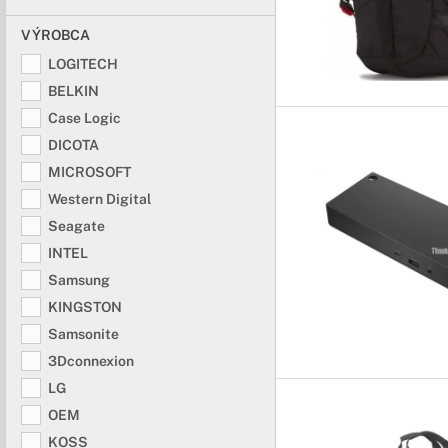
Reproduktory
VÝROBCA
Maximálny zážit
LOGITECH
Reprodukcia zvuku vo V
BELKIN
vychutnať si vďaka nim
Case Logic
Disky a SSD
DICOTA
MICROSOFT
Uložte bezpečne
Western Digital
Kvalitné disky v našej 
Seagate
INTEL
Webkamery Lo
Samsung
Neprekonateľná
KINGSTON
Samsonite
Vďaka prvotriednemu 
Logitech vybavené mod
3Dconnexion
všetkých tvarov a veľko
LG
OEM
KOSS