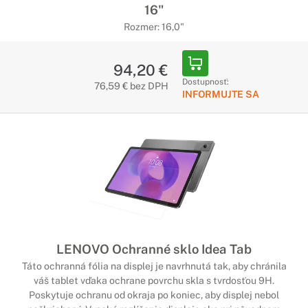
konferenčných priestoroch všetkých tvarov a veľkostí.
16"
Rozmer: 16,0"
94,20 €
Dostupnosť:
76,59 € bez DPH
INFORMUJTE SA
LENOVO Ochranné sklo Idea Tab
Táto ochranná fólia na displej je navrhnutá tak, aby chránila
váš tablet vďaka ochrane povrchu skla s tvrdosťou 9H.
Poskytuje ochranu od okraja po koniec, aby displej nebol