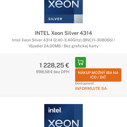
INTEL Xeon Silver 4314
Intel Xeon Silver 4314 (2,40-3,40GHz) (BNCH-30806b) /
16jadier 24,00MB / Bez grafickej karty
1 228,25 €
998,58 € bez DPH
NÁKUP MOŽNÝ IBA NA
IČO / DIČ
Dostupnosť:
INFORMUJTE SA