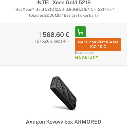
INTEL Xeon Gold 5218
Intel Xeon® Gold 5218 (2,30-3,90GHz) (BNCH-22117b) /
16jadier 22,00MB / Bez grafickej karty
1 568,60 €
1 275,28 € bez DPH
NÁKUP MOŽNÝ IBA NA
IČO / DIČ
Dostupnosť:
NA SKLADE
Axagon Kovový box ARMORED