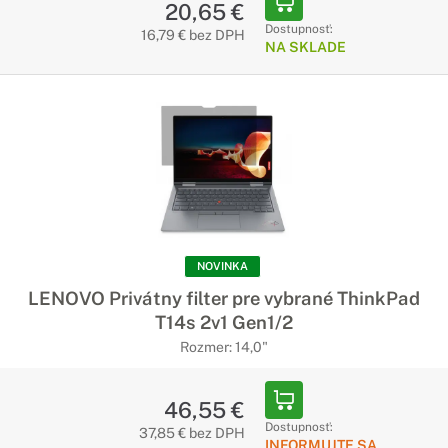
20,65 €
Dostupnosť:
16,79 € bez DPH
NA SKLADE
NOVINKA
LENOVO Privátny filter pre vybrané ThinkPad
T14s 2v1 Gen1/2
Rozmer: 14,0"
46,55 €
Dostupnosť:
37,85 € bez DPH
INFORMUJTE SA