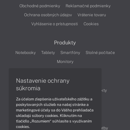
Obchodné podmienky
Reklamačné podmienky
Ochrana osobných údajov
Vrátenie tovaru
Vyhlásenie o prístupnosti
Cookies
Produkty
Notebooky
Tablety
Smartfóny
Stolné počítače
Monitory
Nastavenie ochrany
Články
súkromia
Obchodné informácie
Novinky
Produkty
Za účelom zlepšenia užívateľského zážitku a
Technológie
Videá
poskytovaných služieb na našej stránke a
marketingové účely sa do Vášho prehliadača
ukladajú súbory cookies. Kliknutím na
Obsah
tlačidlo „Rozumiem“ súhlasíte s využívaním
cookies.
Ako nakupovať
Možnosti doručenia a platby