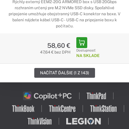
Rýchly externý EEM2-20G ARMORED box s USB 20Gbps
rozhraním určený pre M.2 NVMe SSD disky. Spoľahlivé
pripojenie umožňuje obojstranný USB-C konektor na boxe. V
balení nájdete kábel USB-C - USB-C na pripojenie boxu k
počítaču.
58,60 €
Dostupnosť:
47,64 € bez DPH
NA SKLADE
NAČÍTAŤ ĎALŠIE (1 Z 143)