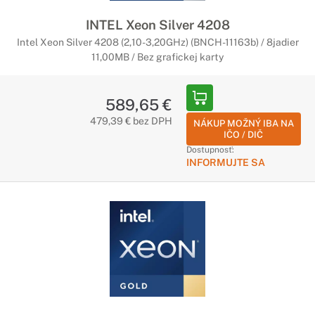
INTEL Xeon Silver 4208
Intel Xeon Silver 4208 (2,10-3,20GHz) (BNCH-11163b) / 8jadier
11,00MB / Bez grafickej karty
589,65 €
479,39 € bez DPH
NÁKUP MOŽNÝ IBA NA
IČO / DIČ
Dostupnosť:
INFORMUJTE SA