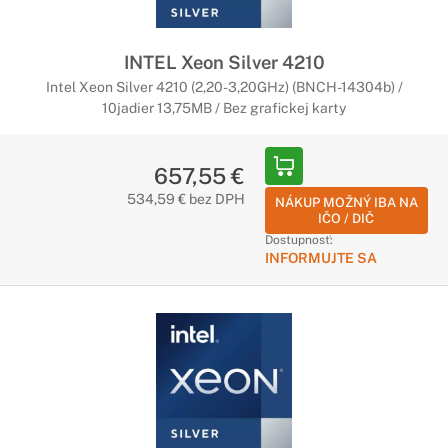
INTEL Xeon Silver 4210
Intel Xeon Silver 4210 (2,20-3,20GHz) (BNCH-14304b) /
10jadier 13,75MB / Bez grafickej karty
657,55 €
534,59 € bez DPH
NÁKUP MOŽNÝ IBA NA
IČO / DIČ
Dostupnosť:
INFORMUJTE SA