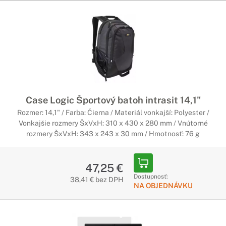
Vďaka špičkovým klávesniciam a myškám od
spoločnosti Lenovo budete pracovať efektívnejšie a
pohodlnejšie než kedykoľvek predtým.
Logitech
Inovatívne klávesnice a myšky od Logitech rozvíjajú vaše
nadanie pre tvorbu a prácu. Dokonale zvládnite svoj ďalší
projekt s nástrojmi, ktoré inovujú váš doterajší spôsob práce.
Case Logic Športový batoh intrasit 14,1"
Pamäťové karty a USB kľúče
Rozmer: 14,1" / Farba: Čierna / Materiál vonkajší: Polyester /
Vonkajšie rozmery ŠxVxH: 310 x 430 x 280 mm / Vnútorné
Majte svoje dáta stále pri sebe
rozmery ŠxVxH: 343 x 243 x 30 mm / Hmotnosť: 76 g
Pozrite si ponuku USB kľúčov a pamäťových kariet, ktoré
Vám umožnia jednoducho a pohodlne prenášať súbory medzi
47,25 €
Vašimi zariadeniami.
Dostupnosť:
38,41 € bez DPH
NA OBJEDNÁVKU
Slúchadlá a mikrofóny
Nechajte sa pohltiť zvukom