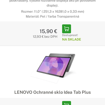
poškriabaný. Vysoké rozlíšenie displeja ako pri pôvodnom
displeji.
Rozmer: 11,0" ( 251,3 x 16281,0 x 0,33 mm)
Materiál: Pet / farba Transparentná
15,90 €
Dostupnosť:
12,93 € bez DPH
NA SKLADE
LENOVO Ochranné sklo Idea Tab Plus