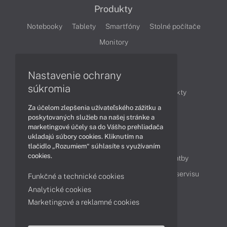
Produkty
Notebooky
Tablety
Smartfóny
Stolné počítače
Monitory
Nastavenie ochrany
Články
súkromia
Obchodné informácie
Novinky
Produkty
Za účelom zlepšenia užívateľského zážitku a
Technológie
Videá
poskytovaných služieb na našej stránke a
marketingové účely sa do Vášho prehliadača
ukladajú súbory cookies. Kliknutím na
Obsah
tlačidlo „Rozumiem“ súhlasíte s využívaním
cookies.
Ako nakupovať
Možnosti doručenia a platby
Podpora a servis
Servisné služby
Cenník servisu
Funkčné a technické cookies
Analytické cookies
Marketingové a reklamné cookies
Kontakty
043 4224 771
Obchodné oddelenie