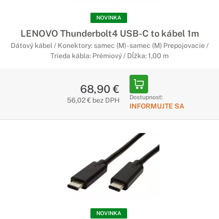
konferenčných priestoroch všetkých tvarov a veľkostí.
NOVINKA
LENOVO Thunderbolt4 USB-C to kábel 1m
Dátový kábel / Konektory: samec (M) - samec (M) Prepojovacie /
Trieda kábla: Prémiový / Dĺžka: 1,00 m
68,90 €
Dostupnosť:
56,02 € bez DPH
INFORMUJTE SA
NOVINKA