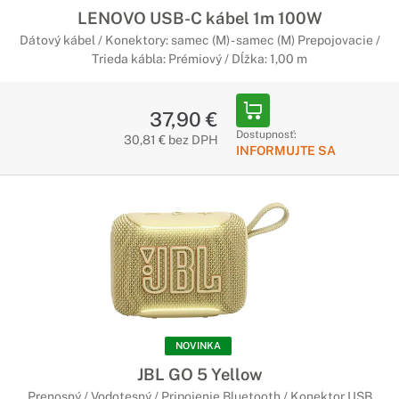
LENOVO USB-C kábel 1m 100W
Dátový kábel / Konektory: samec (M) - samec (M) Prepojovacie /
Trieda kábla: Prémiový / Dĺžka: 1,00 m
37,90 €
Dostupnosť:
30,81 € bez DPH
INFORMUJTE SA
NOVINKA
JBL GO 5 Yellow
Prenosný / Vodotesný / Pripojenie Bluetooth / Konektor USB