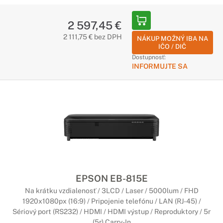
2 597,45 €
2 111,75 € bez DPH
NÁKUP MOŽNÝ IBA NA
IČO / DIČ
Dostupnosť:
INFORMUJTE SA
EPSON EB-815E
Na krátku vzdialenosť / 3LCD / Laser / 5000lum / FHD
1920x1080px (16:9) / Pripojenie telefónu / LAN (RJ-45) /
Sériový port (RS232) / HDMI / HDMI výstup / Reproduktory / 5r
(5r) Carry-In