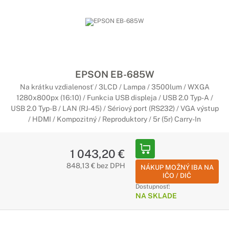
EPSON EB-685W
Na krátku vzdialenosť / 3LCD / Lampa / 3500lum / WXGA
1280x800px (16:10) / Funkcia USB displeja / USB 2.0 Typ-A /
USB 2.0 Typ-B / LAN (RJ-45) / Sériový port (RS232) / VGA výstup
/ HDMI / Kompozitný / Reproduktory / 5r (5r) Carry-In
1 043,20 €
848,13 € bez DPH
NÁKUP MOŽNÝ IBA NA
IČO / DIČ
Dostupnosť:
NA SKLADE