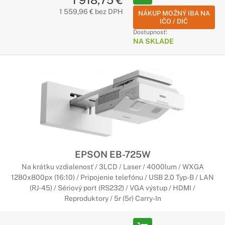
1 918,75 €
1 559,96 € bez DPH
NÁKUP MOŽNÝ IBA NA
IČO / DIČ
Dostupnosť:
NA SKLADE
EPSON EB-725W
Na krátku vzdialenosť / 3LCD / Laser / 4000lum / WXGA
1280x800px (16:10) / Pripojenie telefónu / USB 2.0 Typ-B / LAN
(RJ-45) / Sériový port (RS232) / VGA výstup / HDMI /
Reproduktory / 5r (5r) Carry-In