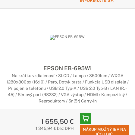
INFORMUJTE SA
EPSON EB-695Wi
Na krátku vzdialenosť / 3LCD / Lampa / 3500lum / WXGA
1280x800px (16:10) / Pero, Dotyk prsta / Funkcia USB displeja /
Pripojenie telefónu / USB 2.0 Typ-A / USB 2.0 Typ-B / LAN (RJ-
45) / Sériový port (RS232) / VGA výstup / HDMI / Kompozitný /
Reproduktory / 5r (5r) Carry-In
1 655,50 €
1 345,94 € bez DPH
NÁKUP MOŽNÝ IBA NA
IČO / DIČ