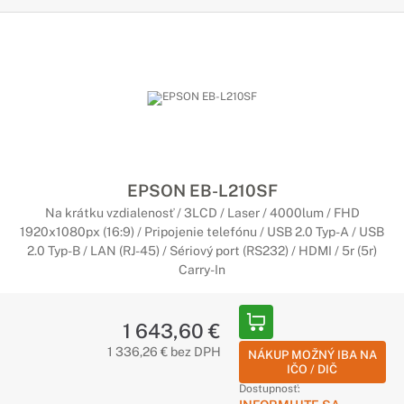
EPSON EB-L210SF
Na krátku vzdialenosť / 3LCD / Laser / 4000lum / FHD
1920x1080px (16:9) / Pripojenie telefónu / USB 2.0 Typ-A / USB
2.0 Typ-B / LAN (RJ-45) / Sériový port (RS232) / HDMI / 5r (5r)
Carry-In
1 643,60 €
1 336,26 € bez DPH
NÁKUP MOŽNÝ IBA NA
IČO / DIČ
Dostupnosť: