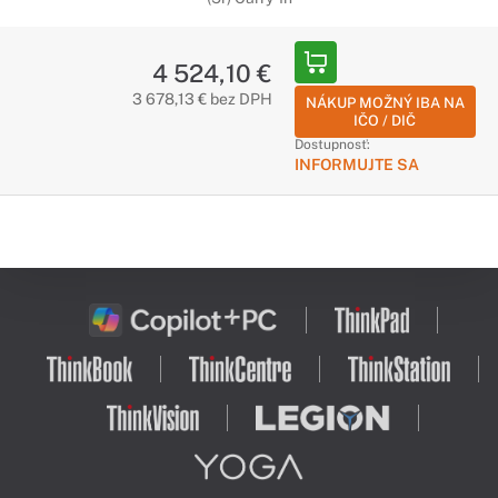
4 524,10 €
3 678,13 € bez DPH
NÁKUP MOŽNÝ IBA NA
IČO / DIČ
Dostupnosť:
INFORMUJTE SA