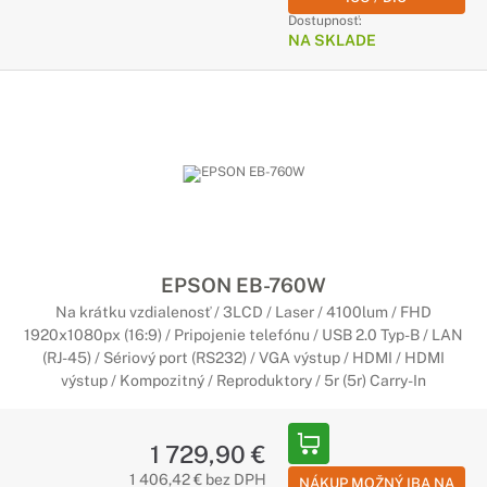
Dostupnosť:
NA SKLADE
EPSON EB-760W
Na krátku vzdialenosť / 3LCD / Laser / 4100lum / FHD
1920x1080px (16:9) / Pripojenie telefónu / USB 2.0 Typ-B / LAN
(RJ-45) / Sériový port (RS232) / VGA výstup / HDMI / HDMI
výstup / Kompozitný / Reproduktory / 5r (5r) Carry-In
1 729,90 €
1 406,42 € bez DPH
NÁKUP MOŽNÝ IBA NA