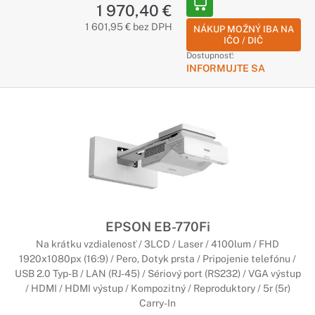
1 970,40 €
1 601,95 € bez DPH
NÁKUP MOŽNÝ IBA NA
IČO / DIČ
Dostupnosť:
INFORMUJTE SA
EPSON EB-770Fi
Na krátku vzdialenosť / 3LCD / Laser / 4100lum / FHD
1920x1080px (16:9) / Pero, Dotyk prsta / Pripojenie telefónu /
USB 2.0 Typ-B / LAN (RJ-45) / Sériový port (RS232) / VGA výstup
/ HDMI / HDMI výstup / Kompozitný / Reproduktory / 5r (5r)
Carry-In