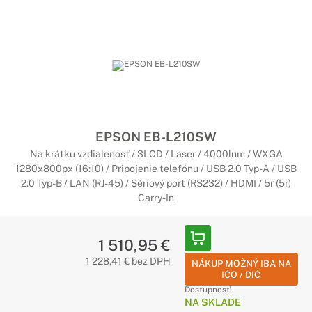
EPSON EB-L210SW
Na krátku vzdialenosť / 3LCD / Laser / 4000lum / WXGA
1280x800px (16:10) / Pripojenie telefónu / USB 2.0 Typ-A / USB
2.0 Typ-B / LAN (RJ-45) / Sériový port (RS232) / HDMI / 5r (5r)
Carry-In
1 510,95 €
1 228,41 € bez DPH
NÁKUP MOŽNÝ IBA NA
IČO / DIČ
Dostupnosť:
NA SKLADE