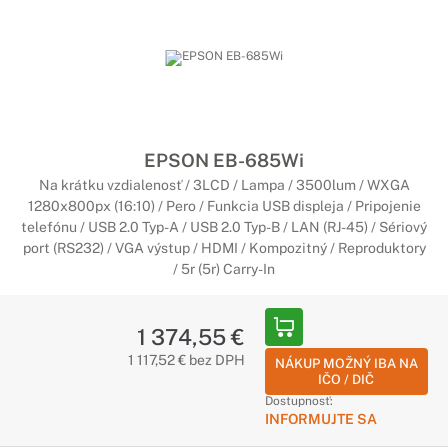
EPSON EB-685Wi
Na krátku vzdialenosť / 3LCD / Lampa / 3500lum / WXGA
1280x800px (16:10) / Pero / Funkcia USB displeja / Pripojenie
telefónu / USB 2.0 Typ-A / USB 2.0 Typ-B / LAN (RJ-45) / Sériový
port (RS232) / VGA výstup / HDMI / Kompozitný / Reproduktory
/ 5r (5r) Carry-In
1 374,55 €
1 117,52 € bez DPH
NÁKUP MOŽNÝ IBA NA
IČO / DIČ
Dostupnosť:
INFORMUJTE SA